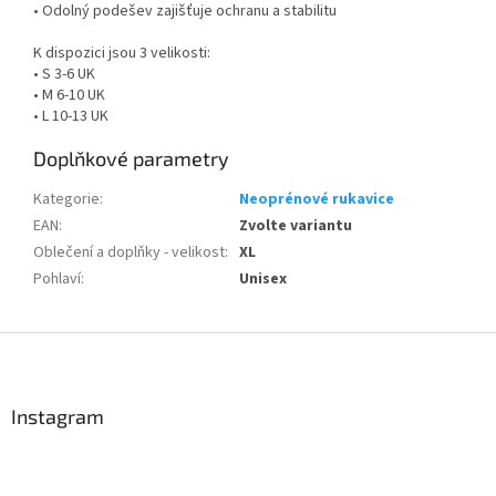
• Odolný podešev zajišťuje ochranu a stabilitu
K dispozici jsou 3 velikosti:
• S 3-6 UK
• M 6-10 UK
• L 10-13 UK
Doplňkové parametry
Kategorie
:
Neoprénové rukavice
EAN
:
Zvolte variantu
Oblečení a doplňky - velikost
:
XL
Pohlaví
:
Unisex
Z
á
p
a
Instagram
t
Send
í
Powered by chaterimo