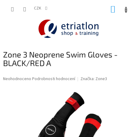
Přejít
NÁKUP
na
CZK
shop.etriatlon.cz - Chat
obsah
KOŠÍK
Zone 3 Neoprene Swim Gloves -
BLACK/RED A
Průměrné
Neohodnoceno
Podrobnosti hodnocení
Značka:
Zone3
hodnocení
produktu
je
0,0
z
5
hvězdiček.