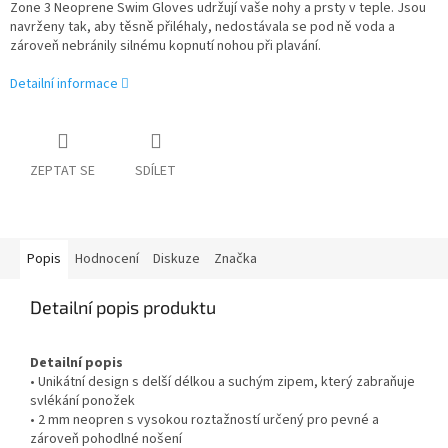
Zone 3 Neoprene Swim Gloves udržují vaše nohy a prsty v teple. Jsou
navrženy tak, aby těsně přiléhaly, nedostávala se pod ně voda a
zároveň nebránily silnému kopnutí nohou při plavání.
Detailní informace
ZEPTAT SE
SDÍLET
Popis
Hodnocení
Diskuze
Značka
Detailní popis produktu
Detailní popis
• Unikátní design s delší délkou a suchým zipem, který zabraňuje
svlékání ponožek
• 2 mm neopren s vysokou roztažností určený pro pevné a
zároveň pohodlné nošení