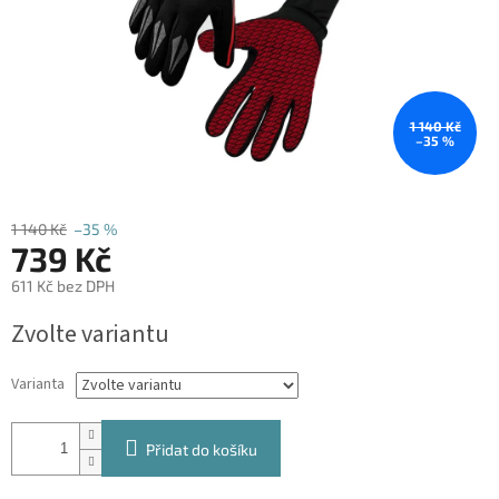
1 140 Kč
–35 %
1 140 Kč
–35 %
739 Kč
611 Kč bez DPH
Měrná
Zvolte variantu
cena:
Varianta
Přidat do košíku