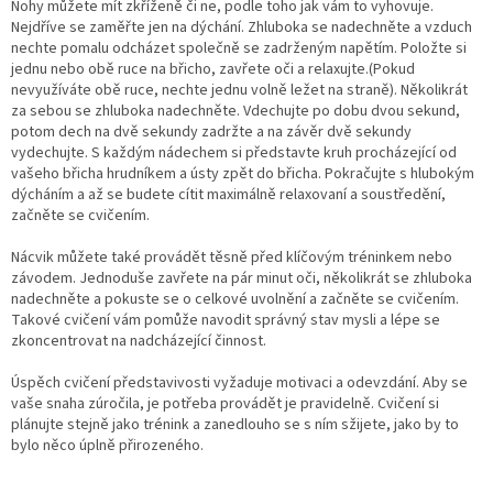
Nohy můžete mít zkříženě či ne, podle toho jak vám to vyhovuje.
Nejdříve se zaměřte jen na dýchání. Zhluboka se nadechněte a vzduch
nechte pomalu odcházet společně se zadrženým napětím. Položte si
jednu nebo obě ruce na břicho, zavřete oči a relaxujte.(Pokud
nevyužíváte obě ruce, nechte jednu volně ležet na straně). Několikrát
za sebou se zhluboka nadechněte. Vdechujte po dobu dvou sekund,
potom dech na dvě sekundy zadržte a na závěr dvě sekundy
vydechujte. S každým nádechem si představte kruh procházející od
vašeho břicha hrudníkem a ústy zpět do břicha. Pokračujte s hlubokým
dýcháním a až se budete cítit maximálně relaxovaní a soustředění,
začněte se cvičením.
Nácvik můžete také provádět těsně před klíčovým tréninkem nebo
závodem. Jednoduše zavřete na pár minut oči, několikrát se zhluboka
nadechněte a pokuste se o celkové uvolnění a začněte se cvičením.
Takové cvičení vám pomůže navodit správný stav mysli a lépe se
zkoncentrovat na nadcházející činnost.
Úspěch cvičení představivosti vyžaduje motivaci a odevzdání. Aby se
vaše snaha zúročila, je potřeba provádět je pravidelně. Cvičení si
plánujte stejně jako trénink a zanedlouho se s ním sžijete, jako by to
bylo něco úplně přirozeného.
Send