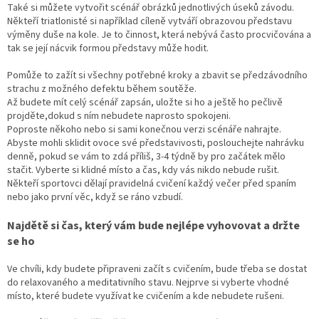
Také si můžete vytvořit scénář obrázků jednotlivých úseků závodu.
Někteří triatlonisté si například cíleně vytváří obrazovou představu
výměny duše na kole. Je to činnost, která nebývá často procvičována a
tak se její nácvik formou představy může hodit.
Pomůže to zažít si všechny potřebné kroky a zbavit se předzávodního
strachu z možného defektu během soutěže.
Až budete mít celý scénář zapsán, uložte si ho a ještě ho pečlivě
projděte,dokud s ním nebudete naprosto spokojeni.
Poproste někoho nebo si sami konečnou verzi scénáře nahrajte.
Abyste mohli sklidit ovoce své představivosti, poslouchejte nahrávku
denně, pokud se vám to zdá příliš, 3-4 týdně by pro začátek mělo
stačit. Vyberte si klidné místo a čas, kdy vás nikdo nebude rušit.
Někteří sportovci dělají pravidelná cvičení každý večer před spaním
nebo jako první věc, když se ráno vzbudí.
Najdětě si čas, který vám bude nejlépe vyhovovat a držte
se ho
Ve chvíli, kdy budete připraveni začít s cvičením, bude třeba se dostat
do relaxovaného a meditativního stavu. Nejprve si vyberte vhodné
místo, které budete využívat ke cvičením a kde nebudete rušeni.