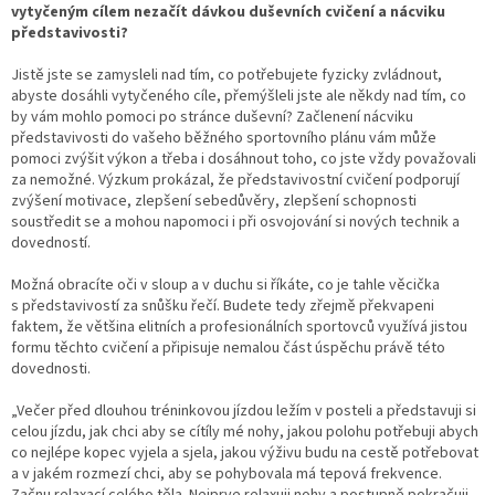
vytyčeným cílem nezačít dávkou duševních cvičení a nácviku
představivosti?
Jistě jste se zamysleli nad tím, co potřebujete fyzicky zvládnout,
abyste dosáhli vytyčeného cíle, přemýšleli jste ale někdy nad tím, co
by vám mohlo pomoci po stránce duševní? Začlenení nácviku
představivosti do vašeho běžného sportovního plánu vám může
pomoci zvýšit výkon a třeba i dosáhnout toho, co jste vždy považovali
za nemožné. Výzkum prokázal, že představivostní cvičení podporují
zvýšení motivace, zlepšení sebedůvěry, zlepšení schopnosti
soustředit se a mohou napomoci i při osvojování si nových technik a
dovedností.
Možná obracíte oči v sloup a v duchu si říkáte, co je tahle věcička
s představivostí za snůšku řečí. Budete tedy zřejmě překvapeni
faktem, že většina elitních a profesionálních sportovců využívá jistou
formu těchto cvičení a připisuje nemalou část úspěchu právě této
dovednosti.
„Večer před dlouhou tréninkovou jízdou ležím v posteli a představuji si
celou jízdu, jak chci aby se cítíly mé nohy, jakou polohu potřebuji abych
co nejlépe kopec vyjela a sjela, jakou výživu budu na cestě potřebovat
a v jakém rozmezí chci, aby se pohybovala má tepová frekvence.