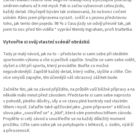
Začnu relaxací celého těla. Nejprve relaxuji nohy a postupně pokračuji
směrem nahoru až k mé mysli. Pak si začnu vybavovat celou jízdu,
každý detail. Obyčejně bývám tak zrelaxovaná, že na konci cvičení
usínám. Ráno jsem připravena vyrazit.. svěží a s jasnou představou
toho, jak tento den pojedu. 98 % z času jízdy se odvíjí přesně tak, jak
jsem to noc před tím viděla “ vypráví Wendy Ingraham, profi triatletka.
Vytvořte si svůj vlastní scénář obrázků
Tady je malý návod, jak na to – představte si sami sebe při ideálním
sportovním výkonu a vše si pečlivě zapište. Snažte se sami sebe vidět,
slyšet a cítit při sportu, který provádíte. Buďte co možná
nejpodrobnější. Zapiště každý detail, který vidíte, slyšíte a cítíte. Čím
více smyslů zapojíte, tím účinnější váš obrazový zážitek bude.
Začněte tím, jak na závod přijíždíte, na průběh vaší běžné přípravy a na
několik málo minut před závodem. Představte si sami sebe naprosto
v pohodě, plného důvěry, síly a ve stavu plné kontroly nad vlastním
tělem i myslí. Zařaďte také ujišťování jako „jsem připraven“ a klíčová
slova jako „soustřeď se“ a „klid“, která vám pomohou během závodu.
Projděte si celý závod a soustřeďte se na každý důležitý moment
prožitku. Ciťte sami sebe jak se pohybujete s lehkostí, s úsilím, výdrží
a přirozeností.