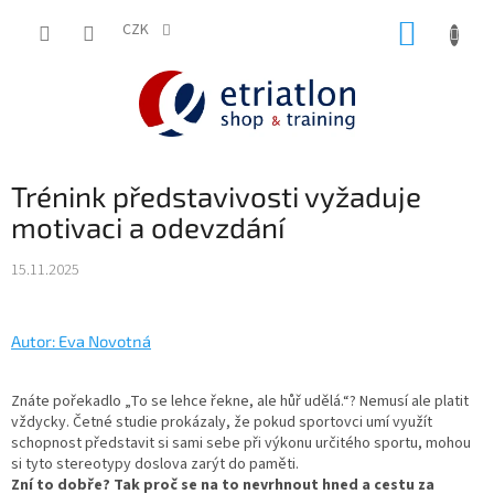
Přejít
NÁKUP
na
CZK
shop.etriatlon.cz - Chat
obsah
KOŠÍK
Trénink představivosti vyžaduje
motivaci a odevzdání
15.11.2025
Autor: Eva Novotná
Znáte pořekadlo „To se lehce řekne, ale hůř udělá.“? Nemusí ale platit
vždycky. Četné studie prokázaly, že pokud sportovci umí využít
schopnost představit si sami sebe při výkonu určitého sportu, mohou
si tyto stereotypy doslova zarýt do paměti.
Zní to dobře? Tak proč se na to nevrhnout hned a cestu za