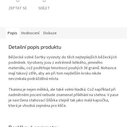
ZEPTAT SE
SDÍLET
Popis
Hodnocení
Diskuze
Detailní popis produktu
Běžecké volné šortky vyvinuty do těch nejteplejších běžeckých
podmínek. Vyrobeny jsou z extrémně lehkého, jemného
materiálu, což podtrhuje hmotnost pouhých 38 gramů. Nohavice
mají takový střih, aby ani při tom nejdelším kroku nikde
nevznikala podrážděná místa.
Tkanina je nejen měkká, ale také velmi hladká. Což například při
nadměrném pocení nebude znamenat přiléhání na stehna. V pase
je navržena stahovací šňůrka stejně tak jako malá kapsička,
která je vhodná zejména pro klíče.