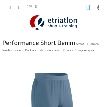
Přejít
NÁKUP
na
CZK
shop.etriatlon.cz - Chat
obsah
KOŠÍK
Performance Short Denim
AM00018B5066S
Průměrné
Neohodnoceno
Podrobnosti hodnocení
Značka:
Compressport
hodnocení
produktu
je
0,0
z
5
hvězdiček.