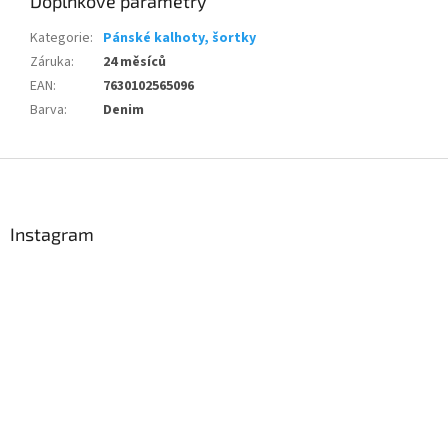
Doplňkové parametry
Kategorie
:
Pánské kalhoty, šortky
Záruka
:
24 měsíců
EAN
:
7630102565096
Barva
:
Denim
Z
á
p
a
Instagram
t
í
Send
Powered by chaterimo