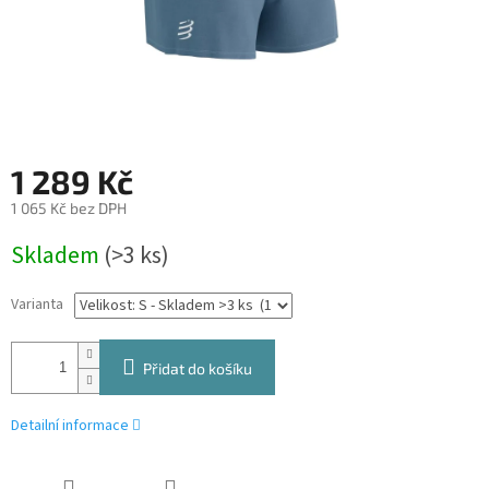
1 289 Kč
1 065 Kč bez DPH
Měrná
Skladem
(>3 ks)
cena:
Varianta
Přidat do košíku
Detailní informace