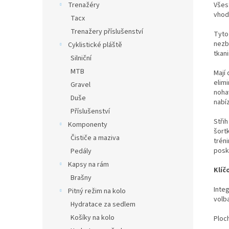
Všes
Trenažéry
vhodn
Tacx
Trenažery příslušenství
Tyto
nezb
Cyklistické pláště
tkan
Silniční
MTB
Mají
elimi
Gravel
nohav
Duše
nabí
Příslušenství
Stři
Komponenty
šort
Čističe a maziva
trén
posk
Pedály
Kapsy na rám
Klíč
Brašny
Integ
Pitný režim na kolo
volba
Hydratace za sedlem
Košíky na kolo
Ploc