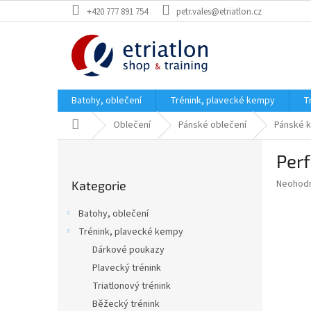
Přejít
+420 777 891 754
petr.vales@etriatlon.cz
na
obsah
Batohy, oblečení
Trénink, plavecké kempy
T
Domů
Oblečení
Pánské oblečení
Pánské k
P
Per
o
Přeskočit
s
Průměr
Neohod
Kategorie
kategorie
t
hodnoce
r
produkt
Batohy, oblečení
a
je
Trénink, plavecké kempy
0,0
n
z
Dárkové poukazy
n
5
í
Plavecký trénink
hvězdič
p
Triatlonový trénink
a
Běžecký trénink