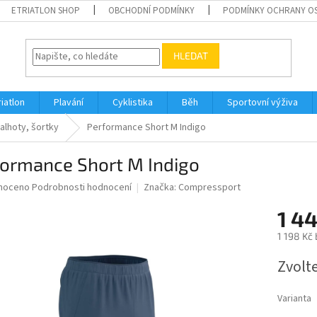
ETRIATLON SHOP
OBCHODNÍ PODMÍNKY
PODMÍNKY OCHRANY O
HLEDAT
riatlon
Plavání
Cyklistika
Běh
Sportovní výživa
alhoty, šortky
Performance Short M Indigo
formance Short M Indigo
né
noceno
Podrobnosti hodnocení
Značka:
Compressport
ní
1 4
u
1 198 Kč
Měrná
Zvolt
cena:
ek.
Varianta