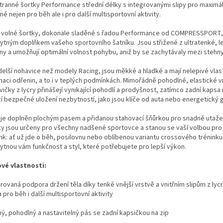
tranné šortky Performance střední délky s integrovanými slipy pro maximál
é nejen pro běh ale i pro další multisportovní aktivity.
 volné šortky, dokonale sladěné s řadou Performance od COMPRESSPORT,
ytným doplňkem vašeho sportovního šatníku. Jsou střižené z ultratenké, l
iny a umožňují optimální volnost pohybu, aniž by se zachytávaly mezi stehny
 delší nohavice než modely Racing, jsou měkké a hladké a mají nelepivé vlas
naci odřenin, a to i v teplých podmínkách. Mimořádně pohodlné, elastické vn
ičky z lycry přinášejí vynikající pohodlí a prodyšnost, zatímco zadní kapsa 
zí bezpečné uložení nezbytností, jako jsou klíče od auta nebo energetický g
h je doplněn plochým pasem a přidanou stahovací šňůrkou pro snadné utaže
ky jsou určeny pro všechny nadšené sportovce a stanou se vaší volbou pro 
ink: ať už jde o běh, posilovnu nebo oblíbenou variantu crossového tréninku
ytnou vám funkčnost a styl, které potřebujete pro lepší výkon.
ové vlastnosti:
rovaná podpora držení těla díky tenké vnější vrstvě a vnitřním slipům z lycr
 pro běh i další multisportovní aktivity
hý, pohodlný a nastavitelný pás se zadní kapsičkou na zip