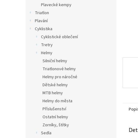
n
Plavecké kempy
e
Triatlon
l
Plavání
Cyklistika
Cyklistické oblečení
Tretry
Helmy
Silniční helmy
Triatlonové helmy
Helmy pro náročné
Dětské helmy
MTB helmy
Helmy do města
Příslušenství
Popi
Ostatní helmy
Zorníky, štítky
Det
Sedla