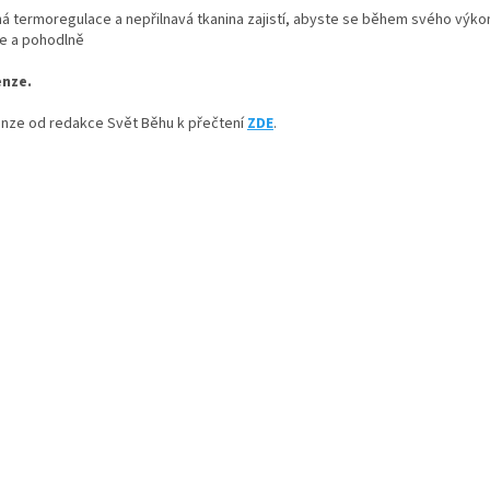
á termoregulace a nepřilnavá tkanina zajistí, abyste se během svého výkonu
shop.
e a pohodlně
nze.
nze od redakce Svět Běhu k přečtení
ZDE
.