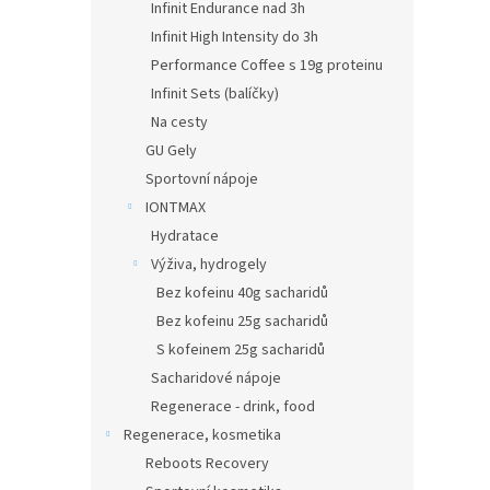
Infinit Endurance nad 3h
Infinit High Intensity do 3h
Performance Coffee s 19g proteinu
Infinit Sets (balíčky)
Na cesty
GU Gely
Sportovní nápoje
IONTMAX
Hydratace
Výživa, hydrogely
Bez kofeinu 40g sacharidů
Bez kofeinu 25g sacharidů
S kofeinem 25g sacharidů
Sacharidové nápoje
Regenerace - drink, food
Regenerace, kosmetika
Reboots Recovery