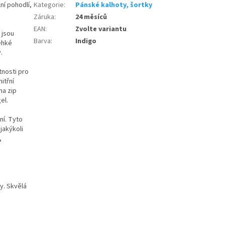
ní pohodlí,
Kategorie
:
Pánské kalhoty, šortky
Záruka
:
24 měsíců
EAN
:
Zvolte variantu
 jsou
Barva
:
Indigo
ehké
.
tnosti pro
itřní
na zip
el.
ní. Tyto
jakýkoli
,
y. Skvělá