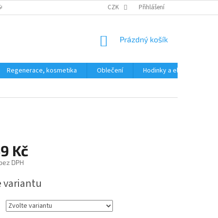
SOBNÍCH ÚDAJŮ
CZK
Přihlášení
NÁKUPNÍ
Prázdný košík
KOŠÍK
Regenerace, kosmetika
Oblečení
Hodinky a elektronika
49 Kč
 bez DPH
e variantu