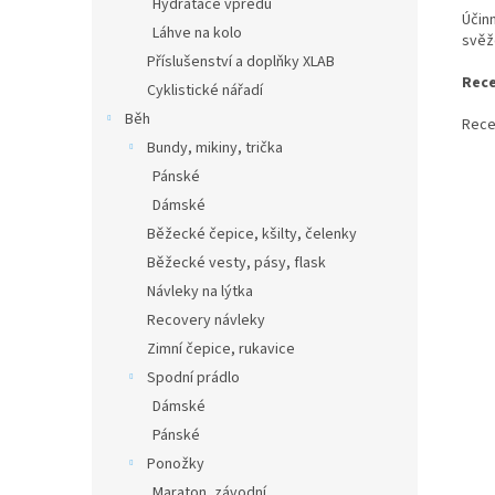
Hydratace vpředu
Účinn
Láhve na kolo
svěž
Příslušenství a doplňky XLAB
Rece
Cyklistické nářadí
Běh
Rece
Bundy, mikiny, trička
Pánské
Dámské
Běžecké čepice, kšilty, čelenky
Běžecké vesty, pásy, flask
Návleky na lýtka
Recovery návleky
Zimní čepice, rukavice
Spodní prádlo
Dámské
Pánské
Ponožky
Maraton, závodní