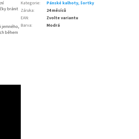
ní
Kategorie
:
Pánské kalhoty, šortky
čky bránit
Záruka
:
24 měsíců
EAN
:
Zvolte variantu
Barva
:
Modrá
mi jemného,
ích během