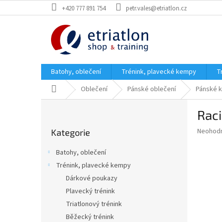
Přejít
+420 777 891 754
petr.vales@etriatlon.cz
na
obsah
Batohy, oblečení
Trénink, plavecké kempy
T
Domů
Oblečení
Pánské oblečení
Pánské k
P
Raci
o
Přeskočit
s
Průměr
Neohod
Kategorie
kategorie
t
hodnoce
r
produkt
Batohy, oblečení
a
je
Trénink, plavecké kempy
0,0
n
z
Dárkové poukazy
n
5
í
Plavecký trénink
hvězdič
p
Triatlonový trénink
a
Běžecký trénink