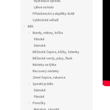
Hydratace vpředu
Láhve na kolo
Příslušenství a doplňky XLAB
Cyklistické nářadí
Běh
Bundy, mikiny, trička
Pánské
Dámské
Běžecké čepice, kšilty, čelenky
Běžecké vesty, pásy, flask
Návleky na lýtka
Recovery návleky
Zimní čepice, rukavice
Spodní prádlo
Dámské
Pánské
Ponožky
Maraton, závodní