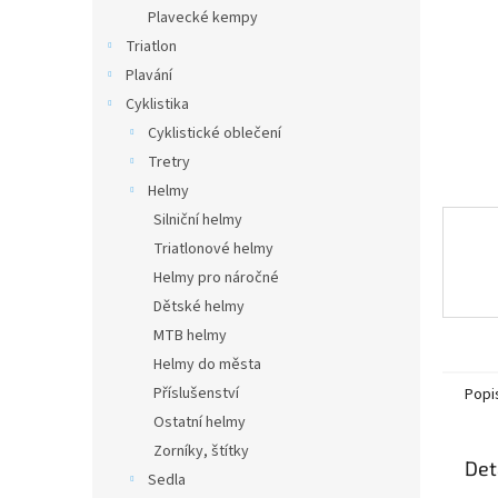
n
Plavecké kempy
e
Triatlon
l
Plavání
Cyklistika
Cyklistické oblečení
Tretry
Helmy
Silniční helmy
Triatlonové helmy
Helmy pro náročné
Dětské helmy
MTB helmy
Helmy do města
Příslušenství
Popi
Ostatní helmy
Zorníky, štítky
Det
Sedla