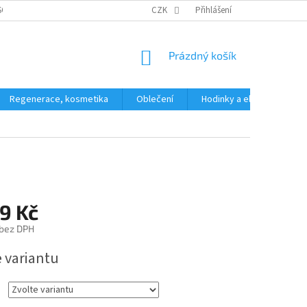
SOBNÍCH ÚDAJŮ
CZK
Přihlášení
NÁKUPNÍ
Prázdný košík
KOŠÍK
Regenerace, kosmetika
Oblečení
Hodinky a elektronika
9 Kč
 bez DPH
e variantu