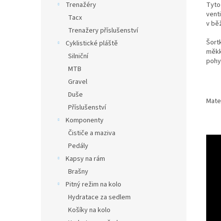
Tyto
Trenažéry
vent
Tacx
v bě
Trenažery příslušenství
Šortk
Cyklistické pláště
měkk
Silniční
pohy
MTB
Gravel
Duše
Mate
Příslušenství
Komponenty
Čističe a maziva
Pedály
Kapsy na rám
Brašny
Pitný režim na kolo
Hydratace za sedlem
Košíky na kolo