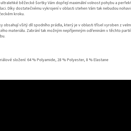
 ultralehké běžecké šortky Vám dopřejí maximální volnost pohybu a perfekt
ilaci. Díky dostatečnému vykrojení v oblasti stehen Vám tak nebudou nohavi
žeckém kroku.
y obsahují všitý díl spodního prádla, který je v oblasti třísel vyroben z vel
ého materiálu. Zabrání tak možným nepříjemným odřeninám v těchto parti
bu.
riálové složení: 64 % Polyamide, 28 % Polyester, 8 % Elastane