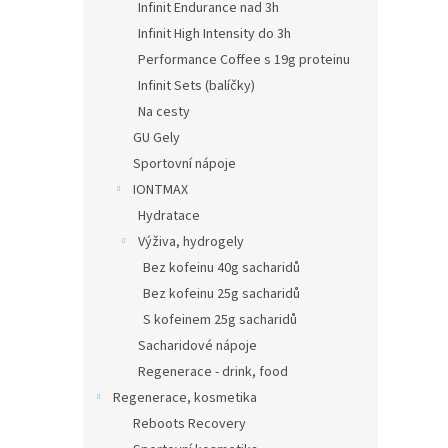
Infinit Endurance nad 3h
Infinit High Intensity do 3h
Performance Coffee s 19g proteinu
Infinit Sets (balíčky)
Na cesty
GU Gely
Sportovní nápoje
IONTMAX
Hydratace
Výživa, hydrogely
Bez kofeinu 40g sacharidů
Bez kofeinu 25g sacharidů
S kofeinem 25g sacharidů
Sacharidové nápoje
Regenerace - drink, food
Regenerace, kosmetika
Reboots Recovery