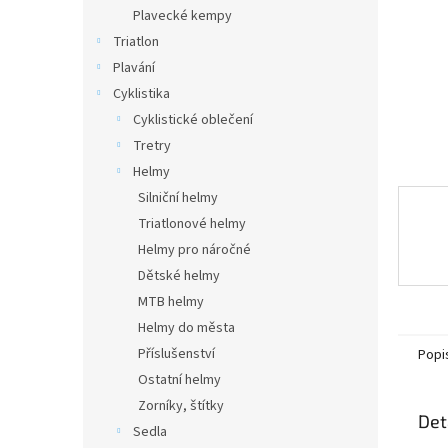
n
Plavecké kempy
e
Triatlon
l
Plavání
Cyklistika
Cyklistické oblečení
Tretry
Helmy
Silniční helmy
Triatlonové helmy
Helmy pro náročné
Dětské helmy
MTB helmy
Helmy do města
Příslušenství
Popi
Ostatní helmy
Zorníky, štítky
Det
Sedla