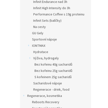
Infinit Endurance nad 3h
Infinit High Intensity do 3h
Performance Coffee s 19g proteinu
Infinit Sets (balíčky)
Na cesty
GU Gely
Sportovní nápoje
IONTMAX
Hydratace
Výživa, hydrogely
Bez kofeinu 40g sacharidů
Bez kofeinu 25g sacharidů
S kofeinem 25g sacharidů
Sacharidové nápoje
Regenerace - drink, food
Regenerace, kosmetika
Reboots Recovery