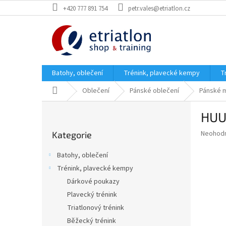
Přejít
+420 777 891 754
petr.vales@etriatlon.cz
na
obsah
Batohy, oblečení
Trénink, plavecké kempy
T
Domů
Oblečení
Pánské oblečení
Pánské m
P
HUUB
o
Přeskočit
s
Průměr
Neohod
Kategorie
kategorie
t
hodnoce
r
produkt
Batohy, oblečení
a
je
Trénink, plavecké kempy
0,0
n
z
Dárkové poukazy
n
5
í
Plavecký trénink
hvězdič
p
Triatlonový trénink
a
Běžecký trénink