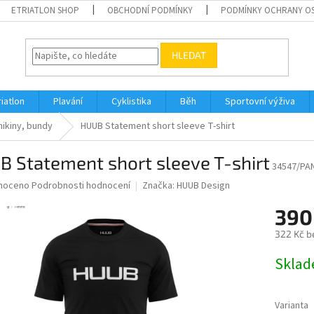
ETRIATLON SHOP
OBCHODNÍ PODMÍNKY
PODMÍNKY OCHRANY O
HLEDAT
riatlon
Plavání
Cyklistika
Běh
Sportovní výživa
ikiny, bundy
HUUB Statement short sleeve T-shirt
 Statement short sleeve T-shirt
34547/PA
né
noceno
Podrobnosti hodnocení
Značka:
HUUB Design
ní
390
u
322 Kč b
Měrná
Skla
cena:
ek.
Varianta