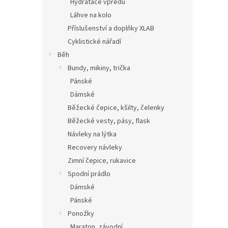
Hydratace vpředu
Láhve na kolo
Příslušenství a doplňky XLAB
Cyklistické nářadí
Běh
Bundy, mikiny, trička
Pánské
Dámské
Běžecké čepice, kšilty, čelenky
Běžecké vesty, pásy, flask
Návleky na lýtka
Recovery návleky
Zimní čepice, rukavice
Spodní prádlo
Dámské
Pánské
Ponožky
Maraton, závodní