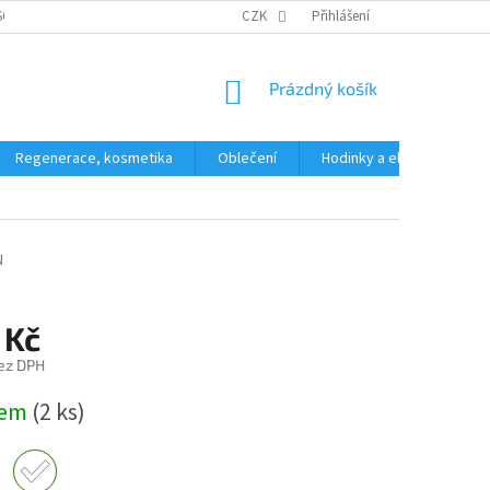
SOBNÍCH ÚDAJŮ
CZK
Přihlášení
NÁKUPNÍ
Prázdný košík
KOŠÍK
Regenerace, kosmetika
Oblečení
Hodinky a elektronika
N
 Kč
ez DPH
dem
(2 ks)