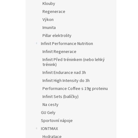
Klouby
Regenerace
Výkon
Imunita
Pillar elektrolity
Infinit Performance Nutrition
Infinit Regenerace
Infinit Před tréninkem (nebo lehký
trénink)
Infinit Endurance nad 3h
Infinit High Intensity do 3h
Performance Coffee s 19g proteinu
Infinit Sets (balíčky)
Na cesty
GU Gely
Sportovní nápoje
IONTMAX
Hydratace