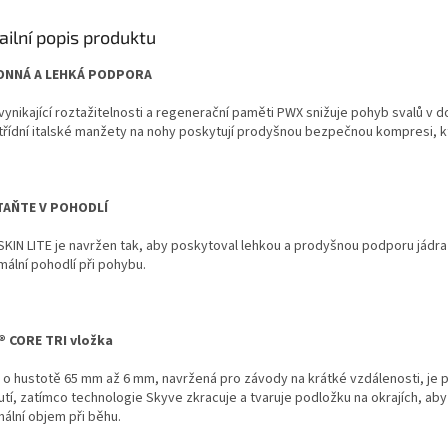
shop.
ailní popis produktu
ONNÁ A LEHKÁ PODPORA
vynikající roztažitelnosti a regenerační paměti PWX snižuje pohyb svalů v do
třídní italské manžety na nohy poskytují prodyšnou bezpečnou kompresi, k
TAŇTE V POHODLÍ
SKIN LITE je navržen tak, aby poskytoval lehkou a prodyšnou podporu jádra 
mální pohodlí při pohybu.
 CORE TRI vložka
 o hustotě 65 mm až 6 mm, navržená pro závody na krátké vzdálenosti, je p
tí, zatímco technologie Skyve zkracuje a tvaruje podložku na okrajích, aby 
mální objem při běhu.