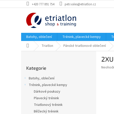
Přejít
+420 777 891 754
petr.vales@etriatlon.cz
na
obsah
Batohy, oblečení
Trénink, plavecké kempy
T
Domů
Triatlon
Pánské triatlonové oblečení
P
2XU 
o
Přeskočit
s
Průměr
Neohod
Kategorie
kategorie
t
hodnoce
r
produkt
Batohy, oblečení
a
je
Trénink, plavecké kempy
0,0
n
z
Dárkové poukazy
n
5
í
Plavecký trénink
hvězdič
p
Triatlonový trénink
a
Běžecký trénink