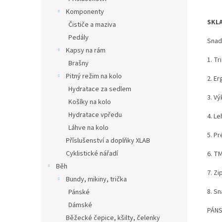
Komponenty
SKL
Čističe a maziva
Pedály
Snad
Kapsy na rám
1. T
Brašny
Pitný režim na kolo
2. E
Hydratace za sedlem
3. V
Košíky na kolo
Hydratace vpředu
4. Le
Láhve na kolo
5. P
Příslušenství a doplňky XLAB
Cyklistické nářadí
6. T
Běh
7. Z
Bundy, mikiny, trička
8. S
Pánské
Dámské
PÁN
Běžecké čepice, kšilty, čelenky