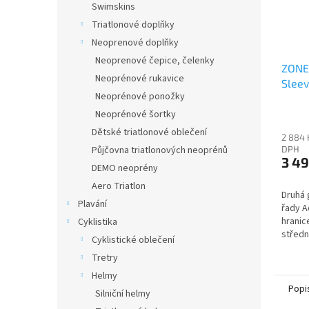
Swimskins
Triatlonové doplňky
Neoprenové doplňky
Neoprenové čepice, čelenky
ZONE3
Neoprénové rukavice
Sleev
Neoprénové ponožky
Neoprénové šortky
Dětské triatlonové oblečení
2 884 
Půjčovna triatlonových neoprénů
DPH
3 49
DEMO neoprény
Aero Triatlon
Druhá 
Plavání
řady A
hranic
Cyklistika
středn
Cyklistické oblečení
je tro
Tretry
presti
BUY“ m
Helmy
Popi
Silniční helmy