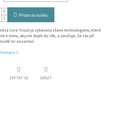
Přidat do košíku
néza Core Trisuit je vybavena všemi technologiemi, které
te k tomu, abyste dojeli do cíle, a zaručuje, že vás při
ávodě nic nezastaví.
informace
ZEPTAT SE
SDÍLET