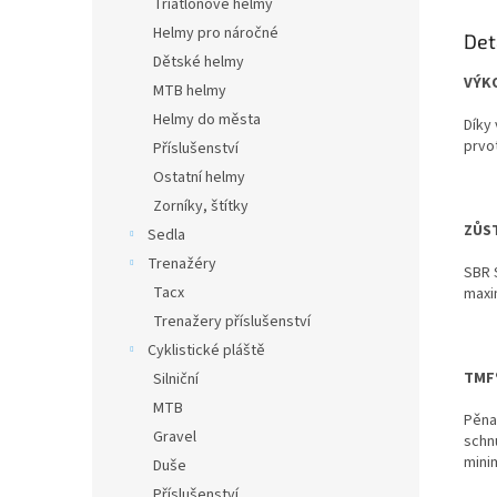
Triatlonové helmy
Helmy pro náročné
Det
Dětské helmy
VÝK
MTB helmy
Helmy do města
Díky 
prvo
Příslušenství
Ostatní helmy
Zorníky, štítky
ZŮS
Sedla
Trenažéry
SBR 
Tacx
maxi
Trenažery příslušenství
Cyklistické pláště
TMF®
Silniční
MTB
Pěna
Gravel
schnu
mini
Duše
Příslušenství