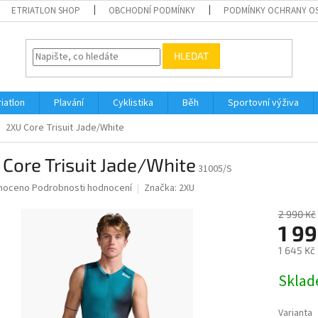
ETRIATLON SHOP
OBCHODNÍ PODMÍNKY
PODMÍNKY OCHRANY O
HLEDAT
riatlon
Plavání
Cyklistika
Běh
Sportovní výživa
2XU Core Trisuit Jade/White
Core Trisuit Jade/White
31005/S
né
noceno
Podrobnosti hodnocení
Značka:
2XU
ní
u
2 990 Kč
1 99
1 645 Kč
Měrná
Skla
ek.
cena:
Varianta