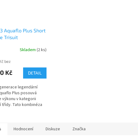
 Aquaflo Plus Short
e Trisuit
Skladem
(2 ks)
Kč bez
0 Kč
DETAIL
generace legendární
quaflo Plus posouvá
e výkonu v kategorii
í třídy. Tato kombinéza
jnásobným držitelem
žního ocenění „BEST
agazínu...
s
Hodnocení
Diskuze
Značka