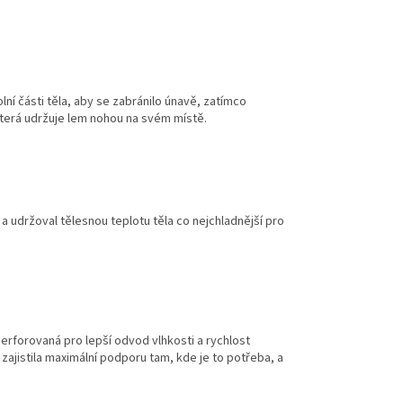
etriatlon.cz - Chat
lní části těla, aby se zabránilo únavě, zatímco
terá udržuje lem nohou na svém místě.
a udržoval tělesnou teplotu těla co nejchladnější pro
erforovaná pro lepší odvod vlhkosti a rychlost
zajistila maximální podporu tam, kde je to potřeba, a