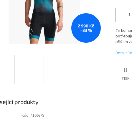
2 990 Kč
–33 %
Tri kombi
potřebuje
příštím z
Detailní 
TISK
sející produkty
Kód:
41663/S