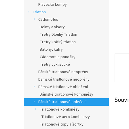
n
Plavecké kempy
e
Triatlon
l
Cádomotus
Helmy a visory
Tretry Dlouhý Triatlon
Tretry krátký triatlon
Batohy, kufry
Cádomotus ponožky
Tretry cyklistické
Pánské triatlonové neoprény
Dámské triatlonové neoprény
Dámské triatlonové oblečení
Dámské triatlonové kombinézy
Souvi
Pánské triatlonové oblečení
Triatlonové kombinézy
Triatlonové aero kombinezy
Triatlonové topy a šortky