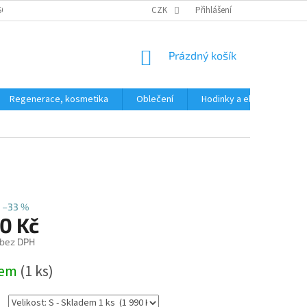
SOBNÍCH ÚDAJŮ
CZK
Přihlášení
NÁKUPNÍ
Prázdný košík
KOŠÍK
Regenerace, kosmetika
Oblečení
Hodinky a elektronika
–33 %
0 Kč
 bez DPH
dem
(1 ks)