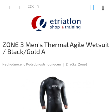
Přejít
NÁKUP
na
CZK
shop.etriatlon.cz - Chat
obsah
KOŠÍK
ZONE 3 Men's Thermal Agile Wetsuit
/ Black/Gold A
Průměrné
Neohodnoceno
Podrobnosti hodnocení
Značka:
Zone3
hodnocení
produktu
je
0,0
z
5
hvězdiček.