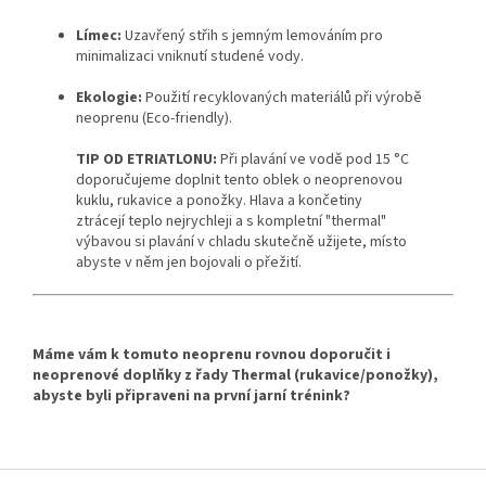
Límec:
Uzavřený střih s jemným lemováním pro
minimalizaci vniknutí studené vody.
Ekologie:
Použití recyklovaných materiálů při výrobě
neoprenu (Eco-friendly).
TIP OD ETRIATLONU:
Při plavání ve vodě pod 15 °C
doporučujeme doplnit tento oblek o neoprenovou
kuklu, rukavice a ponožky. Hlava a končetiny
ztrácejí teplo nejrychleji a s kompletní "thermal"
výbavou si plavání v chladu skutečně užijete, místo
abyste v něm jen bojovali o přežití.
Máme vám k tomuto neoprenu rovnou doporučit i
neoprenové doplňky z řady Thermal (rukavice/ponožky),
abyste byli připraveni na první jarní trénink?
Z