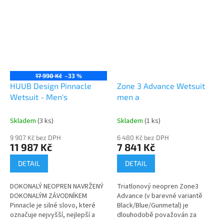
17 990 Kč
–33 %
HUUB Design Pinnacle
Zone 3 Advance Wetsuit
Wetsuit - Men's
men a
Skladem
(3 ks)
Skladem
(1 ks)
9 907 Kč bez DPH
6 480 Kč bez DPH
11 987 Kč
7 841 Kč
DETAIL
DETAIL
DOKONALÝ NEOPREN NAVRŽENÝ
Triatlonový neopren Zone3
DOKONALÝM ZÁVODNÍKEM
Advance (v barevné variantě
Pinnacle je silné slovo, které
Black/Blue/Gunmetal) je
označuje nejvyšší, nejlepší a
dlouhodobě považován za