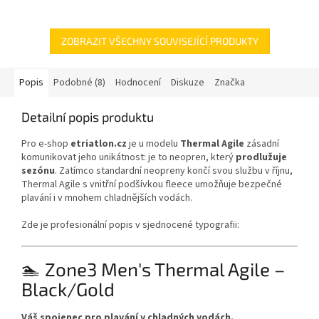
nepřekonatelný vrchol. Přiřadit
jeden z nejlepších základních
toto slovo k neoprenu je
(entry-level) obleků na trhu. Je
odvážné,...
navržen tak,...
ZOBRAZIT VŠECHNY SOUVISEJÍCÍ PRODUKTY
Popis
Podobné (8)
Hodnocení
Diskuze
Značka
Detailní popis produktu
Pro e-shop
etriatlon.cz
je u modelu
Thermal Agile
zásadní
komunikovat jeho unikátnost: je to neopren, který
prodlužuje
sezónu
. Zatímco standardní neopreny končí svou službu v říjnu,
Thermal Agile s vnitřní podšívkou fleece umožňuje bezpečné
plavání i v mnohem chladnějších vodách.
Zde je profesionální popis v sjednocené typografii:
🏊 Zone3 Men's Thermal Agile –
Black/Gold
Váš spojenec pro plavání v chladných vodách.