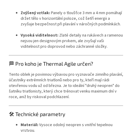
Zvýšený vztlak:
Panely o tloušťce 3 mm a 4 mm pomáhají
držet tělo v horizontální poloze, což šetří energii a
zvyšuje bezpečnost při plavání v náročných podmínkách.
Vysoká viditelnost:
Zlaté detaily na rukávech a ramenou
nejsou jen designovým prvkem, ale zvyšují vaši
viditelnost pro doprovod nebo záchranné složky.
🏁 Pro koho je Thermal Agile určen?
Tento oblek je povinnou výbavou pro vyznavače zimního plavání,
účastníky extrémních triatlonů nebo pro ty, kteří mají rádi
otevřenou vodu už od března. Je to ideální "druhý neopren" do
šatníku triatlonisty, který chce trénovat venku maximum dní v
roce, aniž by riskoval podchlazení.
🛠 Technické parametry
Send
Materiál:
Vysoce odolný neopren s vnitřní tepelnou
vrstvou.
Powered by chaterimo