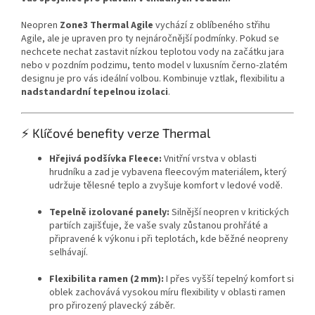
Neopren
Zone3 Thermal Agile
vychází z oblíbeného střihu
Agile, ale je upraven pro ty nejnáročnější podmínky. Pokud se
nechcete nechat zastavit nízkou teplotou vody na začátku jara
nebo v pozdním podzimu, tento model v luxusním černo-zlatém
designu je pro vás ideální volbou. Kombinuje vztlak, flexibilitu a
nadstandardní tepelnou izolaci
.
⚡ Klíčové benefity verze Thermal
Hřejivá podšívka Fleece:
Vnitřní vrstva v oblasti
hrudníku a zad je vybavena fleecovým materiálem, který
udržuje tělesné teplo a zvyšuje komfort v ledové vodě.
Tepelně izolované panely:
Silnější neopren v kritických
partiích zajišťuje, že vaše svaly zůstanou prohřáté a
připravené k výkonu i při teplotách, kde běžné neopreny
selhávají.
Flexibilita ramen (2 mm):
I přes vyšší tepelný komfort si
oblek zachovává vysokou míru flexibility v oblasti ramen
pro přirozený plavecký záběr.