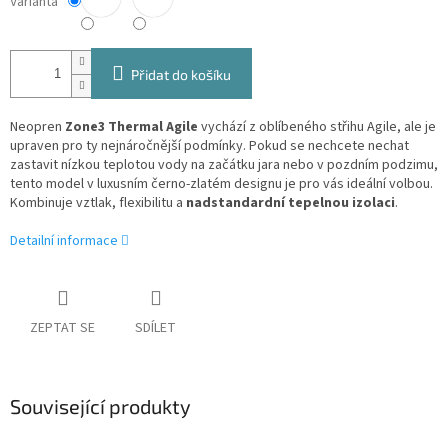
Varianta
Přidat do košíku
Neopren
Zone3 Thermal Agile
vychází z oblíbeného střihu Agile, ale je
upraven pro ty nejnáročnější podmínky. Pokud se nechcete nechat
zastavit nízkou teplotou vody na začátku jara nebo v pozdním podzimu,
tento model v luxusním černo-zlatém designu je pro vás ideální volbou.
Kombinuje vztlak, flexibilitu a
nadstandardní tepelnou izolaci
.
Detailní informace
ZEPTAT SE
SDÍLET
Související produkty