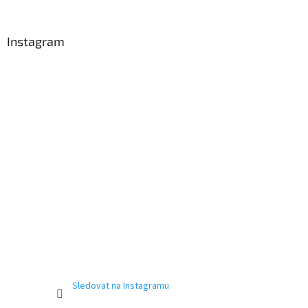
á
p
a
Instagram
t
í
Sledovat na Instagramu