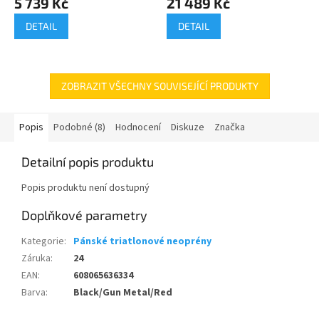
5 739 Kč
21 489 Kč
DETAIL
DETAIL
ZOBRAZIT VŠECHNY SOUVISEJÍCÍ PRODUKTY
Popis
Podobné (8)
Hodnocení
Diskuze
Značka
Detailní popis produktu
Popis produktu není dostupný
Doplňkové parametry
Kategorie
:
Pánské triatlonové neoprény
Záruka
:
24
EAN
:
608065636334
Barva
:
Black/Gun Metal/Red