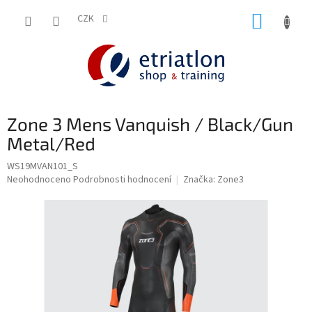
Přejít
NÁKUP
na
CZK
shop.etriatlon.cz - Chat
obsah
KOŠÍK
Zone 3 Mens Vanquish / Black/Gun
Metal/Red
WS19MVAN101_S
Průměrné
Neohodnoceno
Podrobnosti hodnocení
Značka:
Zone3
hodnocení
produktu
je
0,0
z
5
hvězdiček.