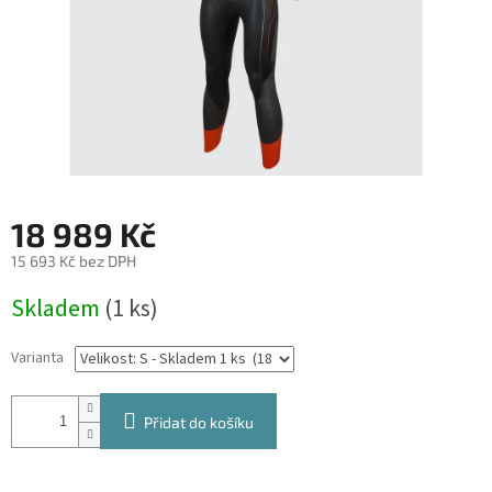
18 989 Kč
15 693 Kč bez DPH
Měrná
Skladem
(1 ks)
cena:
Varianta
Přidat do košíku