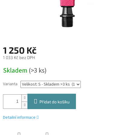
1 250 Kč
1 033 Kč bez DPH
Měrná
Skladem
(>3 ks)
cena:
Varianta
Přidat do košíku
Detailní informace