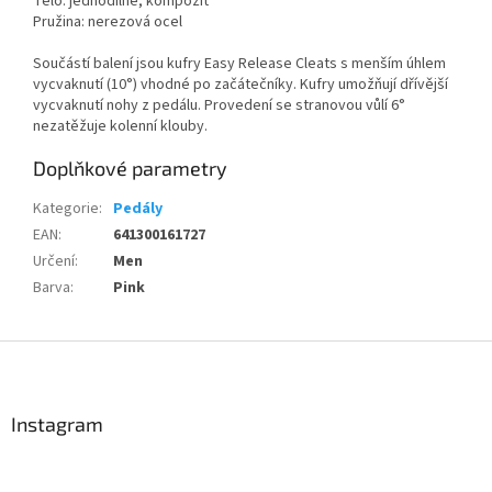
Tělo: jednodílné, kompozit
Pružina: nerezová ocel
Součástí balení jsou kufry Easy Release Cleats s menším úhlem
vycvaknutí (10°) vhodné po začátečníky. Kufry umožňují dřívější
vycvaknutí nohy z pedálu. Provedení se stranovou vůlí 6°
nezatěžuje kolenní klouby.
Doplňkové parametry
Kategorie
:
Pedály
EAN
:
641300161727
Určení
:
Men
Barva
:
Pink
Z
á
p
a
Instagram
t
Send
í
Powered by chaterimo