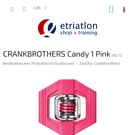
Přejít
NÁKUP
na
CZK
shop.etriatlon.cz - Chat
obsah
KOŠÍK
CRANKBROTHERS Candy 1 Pink
16172
Průměrné
Neohodnoceno
Podrobnosti hodnocení
Značka:
Crankbrothers
hodnocení
produktu
je
0,0
z
5
hvězdiček.