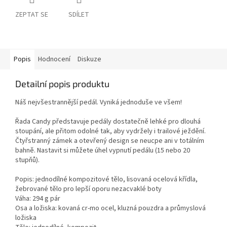
ZEPTAT SE
SDÍLET
Popis
Hodnocení
Diskuze
Detailní popis produktu
Náš nejvšestrannější pedál. Vyniká jednoduše ve všem!
Řada Candy představuje pedály dostatečně lehké pro dlouhá
stoupání, ale přitom odolné tak, aby vydržely i trailové ježdění.
Čtyřstranný zámek a otevřený design se neucpe ani v totálním
bahně. Nastavit si můžete úhel vypnutí pedálu (15 nebo 20
stupňů).
Popis: jednodílné kompozitové tělo, lisovaná ocelová křídla,
žebrované tělo pro lepší oporu nezacvaklé boty
Váha: 294 g pár
Osa a ložiska: kovaná cr-mo ocel, kluzná pouzdra a průmyslová
ložiska