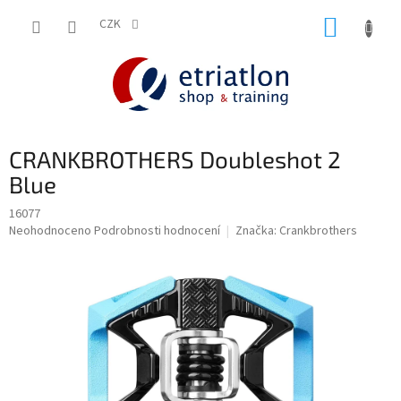
Přejít
NÁKUP
na
CZK
shop.etriatlon.cz - Chat
obsah
KOŠÍK
CRANKBROTHERS Doubleshot 2
Blue
16077
Průměrné
Neohodnoceno
Podrobnosti hodnocení
Značka:
Crankbrothers
hodnocení
produktu
je
0,0
z
5
hvězdiček.