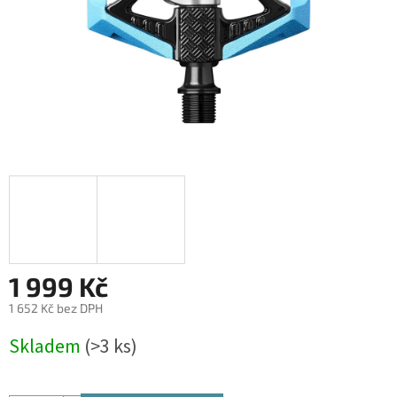
1 999 Kč
1 652 Kč bez DPH
Měrná
Skladem
(>3 ks)
cena: