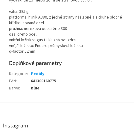
vycvaknutí 15° nebo 20° a se stranovou vůlí 6°.
váha: 395 g
platforma: hliník A380, z jedné strany nášlapné a z druhé ploché
křídla: lisovaná ocel
pružina: nerezová ocel série 300
osa: cr-mo ocel
vnitřní ložisko: Igus LL kluzná pouzdra
vnější ložisko: Enduro průmyslová ložiska
q-factor 52mm
Doplňkové parametry
Kategorie
:
Pedály
EAN
:
641300160775
Barva
:
Blue
Z
á
p
a
Instagram
Send
t