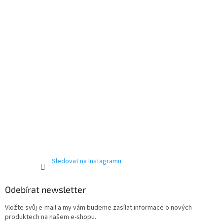
í
Powered by chaterimo
Sledovat na Instagramu
Odebírat newsletter
Vložte svůj e-mail a my vám budeme zasílat informace o nových
produktech na našem e-shopu.