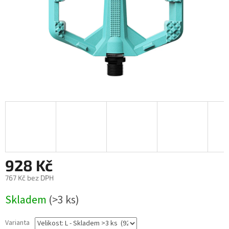
928 Kč
767 Kč bez DPH
Měrná
Skladem
(>3 ks)
cena:
Varianta