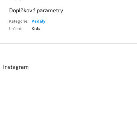
Doplňkové parametry
Kategorie
:
Pedály
Určení
:
Kids
Z
Send
á
p
Powered by chaterimo
a
Instagram
t
í