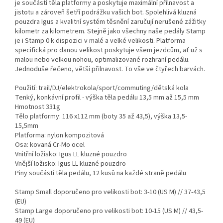
je součástí těla platformy a poskytuje maximální přilnavost a
jistotu a zároveň šetří podrážku vašich bot. Spolehlivá kluzná
pouzdra Igus a kvalitní systém těsnění zaručují nerušené zážitky
kilometr za kilometrem. Stejně jako všechny naše pedály Stamp
je i Stamp 0 k dispozici v malé a velké velikosti. Platforma
specifická pro danou velikost poskytuje všem jezdcům, ať už s
malou nebo velkou nohou, optimalizované rozhraní pedálu.
Jednoduše řečeno, větší přilnavost. To vše ve čtyřech barvách.
Použití: trail/DJ/elektrokola/sport/commuting/dětská kola
Tenký, konkávní profil - výška těla pedálu 13,5 mm až 15,5 mm
Hmotnost 331g
Tělo platformy: 116 x112 mm (boty 35 až 43,5), výška 13,5-
15,5mm
Platforma: nylon kompozitová
Osa: kovaná Cr-Mo ocel
Vnitřní ložisko: Igus LL kluzné pouzdro
Vnější ložisko: Igus LL kluzné pouzdro
Piny součástí těla pedálu, 12 kusů na každé straně pedálu
Stamp Small doporučeno pro velikosti bot: 3-10 (US M) // 37-43,5
(EU)
Stamp Large doporučeno pro velikosti bot: 10-15 (US M) // 43,5-
49 (EU)