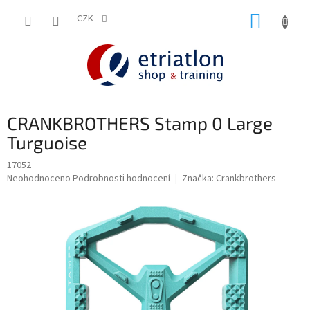
Přejít
NÁKUP
na
CZK
shop.etriatlon.cz - Chat
obsah
KOŠÍK
CRANKBROTHERS Stamp 0 Large
Turguoise
17052
Průměrné
Neohodnoceno
Podrobnosti hodnocení
Značka:
Crankbrothers
hodnocení
produktu
je
0,0
z
5
hvězdiček.