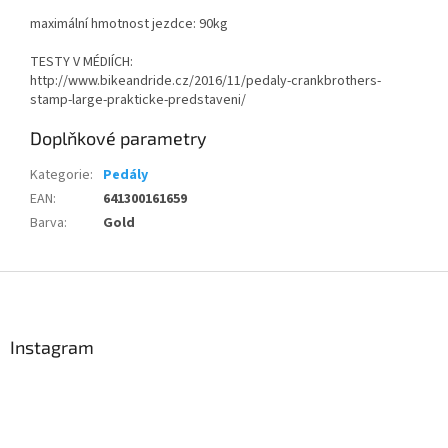
maximální hmotnost jezdce: 90kg
TESTY V MÉDIÍCH:
http://www.bikeandride.cz/2016/11/pedaly-crankbrothers-
stamp-large-prakticke-predstaveni/
Doplňkové parametry
Kategorie
:
Pedály
EAN
:
641300161659
Barva
:
Gold
Z
á
p
a
Instagram
t
Send
í
Powered by chaterimo