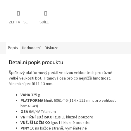
ZEPTAT SE
SDÍLET
Popis
Hodnocení
Diskuze
Detailní popis produktu
Špičkový platformový pedál ve dvou velikostech pro různě
velké velikosti bot. Titanová osa pro co nejnižší hmotnost.
Minimální profil 11-13 mm.
VÁHA
325 g
PLATFORMA
hliník 6061-T6 (114 x 111 mm, pro velikost
bot 43-49)
OSA
6Al/4V Titanium
VNITŘNÍ LOŽISKO
Igus LL kluzné pouzdro
VNĚJŠÍ LOŽISKO
Igus LL kluzné pouzdro
PINY
10 na každé straně, vyměnitelné