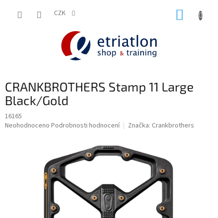
Přejít
NÁKUP
na
CZK
shop.etriatlon.cz - Chat
obsah
KOŠÍK
CRANKBROTHERS Stamp 11 Large
Black/Gold
16165
Průměrné
Neohodnoceno
Podrobnosti hodnocení
Značka:
Crankbrothers
hodnocení
produktu
je
0,0
z
5
hvězdiček.