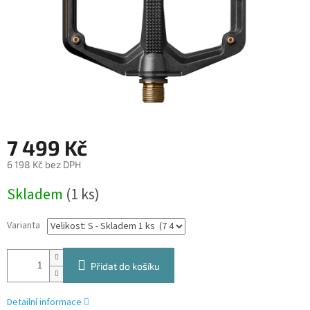
7 499 Kč
6 198 Kč bez DPH
Měrná
Skladem
(1 ks)
cena:
Varianta
Přidat do košíku
Detailní informace