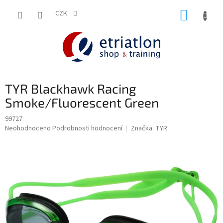
Přejít
NÁKUP
na
CZK
shop.etriatlon.cz - Chat
obsah
KOŠÍK
TYR Blackhawk Racing
Smoke/Fluorescent Green
99727
Průměrné
Neohodnoceno
Podrobnosti hodnocení
Značka:
TYR
hodnocení
produktu
je
0,0
z
5
hvězdiček.