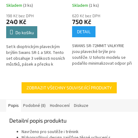
Skladem
(3 ks)
Skladem
(1 ks)
198 Kč bez DPH
620 Kč bez DPH
240 Kč
750 Kč
DETAIL
Do košíku
SWANS SR-72MMIT VALKYRIE
Set k dioptrickým plaveckým
jsou plavecké brýle pro
brýlím Swans SR-1 a SRX. Tento
soutěže. U tohoto modelu se
set obsahuje 3 velikosti nosních
podařilo minimalizovat odpor při
můstků, pásek a přezku k
proudění vody a poskytuje
pásku. Slouží ke spojení
dokonalé širší vidění. Tento
dioptrických očnic.
model je...
ZOBRAZIT VŠECHNY SOUVISEJÍCÍ PRODUKTY
Popis
Podobné (8)
Hodnocení
Diskuze
Detailní popis produktu
Navrženo pro soutěže i trénink
Nízkoprofilový design zajišťuje těsné uchycení s