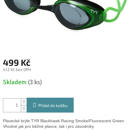
499 Kč
412 Kč bez DPH
Měrná
Skladem
(3 ks)
cena:
Přidat do košíku
Plavecké brýle TYR Blackhawk Racing Smoke/Fluorescent Green.
Vhodné jak pro běžné plavce, tak i pro závodníky.