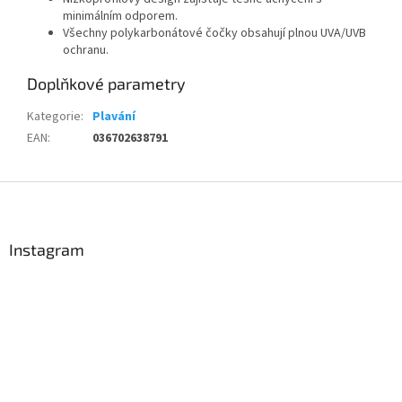
minimálním odporem.
Všechny polykarbonátové čočky obsahují plnou UVA/UVB
ochranu.
Doplňkové parametry
Kategorie
:
Plavání
EAN
:
036702638791
Send
Z
á
Powered by chaterimo
p
a
Instagram
t
í