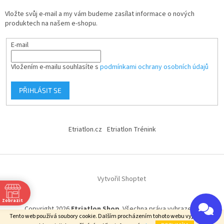
Vložte svůj e-mail a my vám budeme zasílat informace o nových
produktech na našem e-shopu.
E-mail
Vložením e-mailu souhlasíte s
podmínkami ochrany osobních údajů
PŘIHLÁSIT SE
Etriatlon.cz
Etriatlon Trénink
Vytvořil Shoptet
Zobrazit
Copyright 2026
Etriatlon Shop
. Všechna práva vyhrazena.
Tento web používá soubory cookie. Dalším procházením tohoto webu vyjadřujete