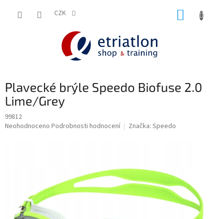
Přejít
NÁKUP
na
CZK
shop.etriatlon.cz - Chat
obsah
KOŠÍK
Plavecké brýle Speedo Biofuse 2.0
Lime/Grey
99812
Průměrné
Neohodnoceno
Podrobnosti hodnocení
Značka:
Speedo
hodnocení
produktu
je
0,0
z
5
hvězdiček.