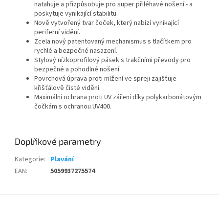
natahuje a přizpůsobuje pro super přiléhavé nošení - a
poskytuje vynikající stabilitu.
Nově vytvořený tvar čoček, který nabízí vynikající
periferní vidění.
Zcela nový patentovaný mechanismus s tlačítkem pro
rychlé a bezpečné nasazení.
Stylový nízkoprofilový pásek s trakčními převody pro
bezpečné a pohodlné nošení.
Povrchová úprava proti mlžení ve spreji zajišťuje
křišťálově čisté vidění.
Maximální ochrana proti UV záření díky polykarbonátovým
Send
čočkám s ochranou UV400.
Powered by chaterimo
Doplňkové parametry
Kategorie
:
Plavání
EAN
:
5059937275574
Z
á