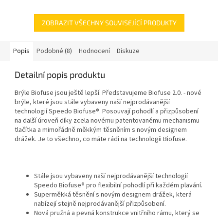
vysokou viditelností a pasem.
Posouvají pohodlí a...
ZOBRAZIT VŠECHNY SOUVISEJÍCÍ PRODUKTY
Popis
Podobné (8)
Hodnocení
Diskuze
Detailní popis produktu
Brýle Biofuse jsou ještě lepší. Představujeme Biofuse 2.0. - nové
brýle, které jsou stále vybaveny naší nejprodávanější
technologií Speedo Biofuse®. Posouvají pohodlí a přizpůsobení
na další úroveň díky zcela novému patentovanému mechanismu
tlačítka a mimořádně měkkým těsněním s novým designem
drážek. Je to všechno, co máte rádi na technologii Biofuse.
Stále jsou vybaveny naší nejprodávanější technologií
Speedo Biofuse® pro flexibilní pohodlí při každém plavání.
Superměkká těsnění s novým designem drážek, která
nabízejí stejně nejprodávanější přizpůsobení.
Nová pružná a pevná konstrukce vnitřního rámu, který se