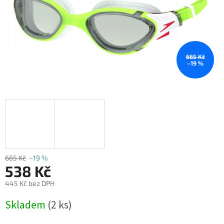
665 Kč
–19 %
665 Kč
–19 %
538 Kč
445 Kč bez DPH
Měrná
Skladem
(2 ks)
cena: