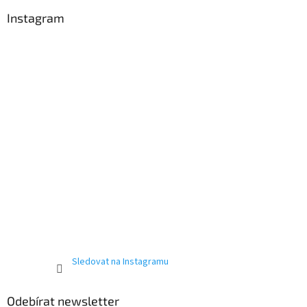
p
a
Instagram
t
í
Sledovat na Instagramu
Odebírat newsletter