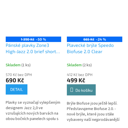
1 390 Kč
–50 %
665 Kč
–24 %
Pánské plavky Zone3
Plavecké brýle Speedo
High-Jazz 2.0 brief shorts
Biofuse 2.0 Clear
-
BLACK/YELLOW/GREEN/WHITE
Skladem
(1 ks)
Skladem
(2 ks)
570 Kč bez DPH
412 Kč bez DPH
690 Kč
499 Kč
DETAIL
Do košíku
Plavky se vyznačují vylepšeným
Brýle Biofuse jsou ještě lepší.
designem Jazz 2,0 ve
Představujeme Biofuse 2.0. -
vzrušujících nových barvách na
nové brýle, které jsou stále
obou bočních panelech spolu s
vybaveny naší nejprodávanější
novými kontrastními logy s
technologií Speedo Biofuse®.