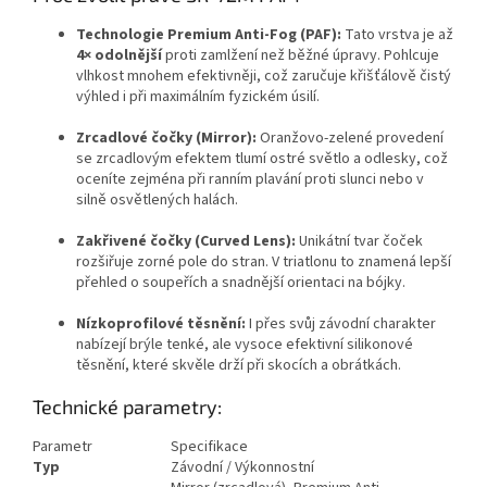
Technologie Premium Anti-Fog (PAF):
Tato vrstva je až
4× odolnější
proti zamlžení než běžné úpravy. Pohlcuje
vlhkost mnohem efektivněji, což zaručuje křišťálově čistý
výhled i při maximálním fyzickém úsilí.
Zrcadlové čočky (Mirror):
Oranžovo-zelené provedení
se zrcadlovým efektem tlumí ostré světlo a odlesky, což
oceníte zejména při ranním plavání proti slunci nebo v
silně osvětlených halách.
Zakřivené čočky (Curved Lens):
Unikátní tvar čoček
rozšiřuje zorné pole do stran. V triatlonu to znamená lepší
přehled o soupeřích a snadnější orientaci na bójky.
Nízkoprofilové těsnění:
I přes svůj závodní charakter
nabízejí brýle tenké, ale vysoce efektivní silikonové
těsnění, které skvěle drží při skocích a obrátkách.
Technické parametry:
Send
Parametr
Specifikace
Typ
Závodní / Výkonnostní
Powered by chaterimo