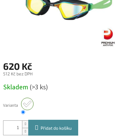
620 Kč
512 Kč bez DPH
Měrná
Skladem
(>3 ks)
cena:
Varianta
Přidat do košíku