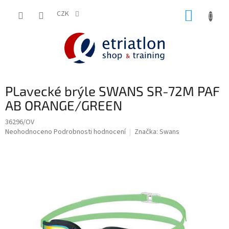
Přejít
NÁKUP
na
CZK
shop.etriatlon.cz - Chat
obsah
KOŠÍK
PLavecké brýle SWANS SR-72M PAF
AB ORANGE/GREEN
36296/OV
Průměrné
Neohodnoceno
Podrobnosti hodnocení
Značka:
Swans
hodnocení
produktu
je
0,0
z
5
hvězdiček.