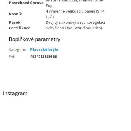
Mirror (zrcadlová), Premium Anti-
Povrchová úprava
Fog
4 výměnné velikosti v balení (S, M,
Nosník
L, O)
Pásek
Dvojitý silikonový s rychloregulací
Certifikace
Schváleno FINA (World Aquatics)
Doplňkové parametry
Kategorie
:
Plavecké brýle
EAN
:
4984013169366
Z
á
p
a
Instagram
t
í