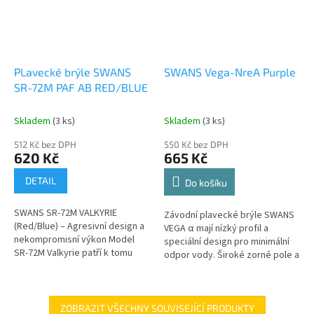
PLavecké brýle SWANS
SWANS Vega-NreA Purple
SR-72M PAF AB RED/BLUE
Skladem
(3 ks)
Skladem
(3 ks)
512 Kč bez DPH
550 Kč bez DPH
620 Kč
665 Kč
DETAIL
Do košíku
SWANS SR-72M VALKYRIE
Závodní plavecké brýle SWANS
(Red/Blue) – Agresivní design a
VEGA α mají nízký profil a
nekompromisní výkon Model
speciální design pro minimální
SR-72M Valkyrie patří k tomu
odpor vody. Široké zorné pole a
nejlepšímu, co můžete na
prémiová anti-fog úprava re:non
současném trhu se závodními
zajišťují čistý výhled po...
brýlemi najít....
ZOBRAZIT VŠECHNY SOUVISEJÍCÍ PRODUKTY