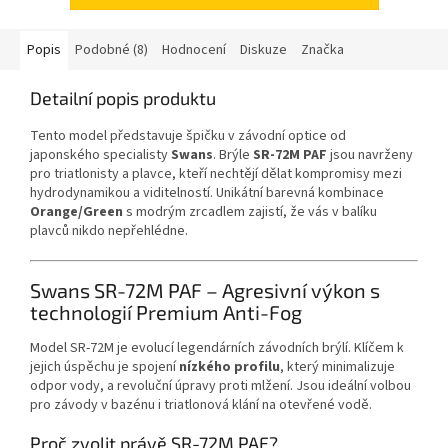
Popis
Podobné (8)
Hodnocení
Diskuze
Značka
Detailní popis produktu
Tento model představuje špičku v závodní optice od
japonského specialisty
Swans
. Brýle
SR-72M PAF
jsou navrženy
pro triatlonisty a plavce, kteří nechtějí dělat kompromisy mezi
hydrodynamikou a viditelností. Unikátní barevná kombinace
Orange/Green
s modrým zrcadlem zajistí, že vás v balíku
plavců nikdo nepřehlédne.
Swans SR-72M PAF – Agresivní výkon s
technologií Premium Anti-Fog
Model SR-72M je evolucí legendárních závodních brýlí. Klíčem k
jejich úspěchu je spojení
nízkého profilu
, který minimalizuje
odpor vody, a revoluční úpravy proti mlžení. Jsou ideální volbou
pro závody v bazénu i triatlonová klání na otevřené vodě.
Proč zvolit právě SR-72M PAF?