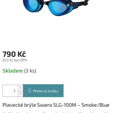
790 Kč
653 Kč bez DPH
Měrná
Skladem
(3 ks)
cena:
Přidat do košíku
Plavecké brýle Swans SLG-100M – Smoke/Blue