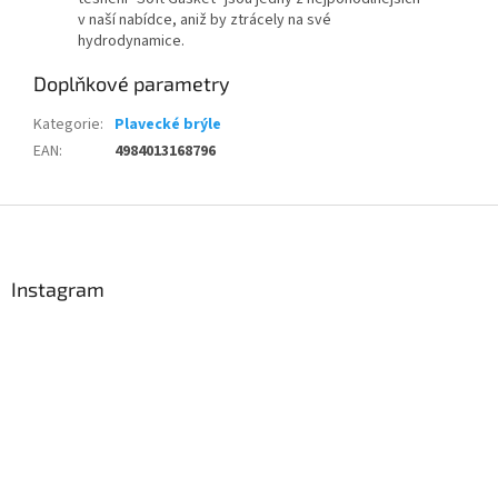
v naší nabídce, aniž by ztrácely na své
hydrodynamice.
Doplňkové parametry
Kategorie
:
Plavecké brýle
EAN
:
4984013168796
Z
á
p
a
Instagram
t
í