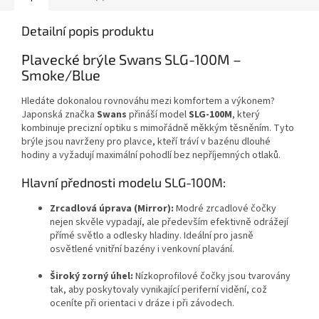
Detailní popis produktu
Plavecké brýle Swans SLG-100M –
Smoke/Blue
Hledáte dokonalou rovnováhu mezi komfortem a výkonem?
Japonská značka
Swans
přináší model
SLG-100M
, který
kombinuje precizní optiku s mimořádně měkkým těsněním. Tyto
brýle jsou navrženy pro plavce, kteří tráví v bazénu dlouhé
hodiny a vyžadují maximální pohodlí bez nepříjemných otlaků.
Hlavní přednosti modelu SLG-100M:
Zrcadlová úprava (Mirror):
Modré zrcadlové čočky
nejen skvěle vypadají, ale především efektivně odrážejí
přímé světlo a odlesky hladiny. Ideální pro jasně
osvětlené vnitřní bazény i venkovní plavání.
Široký zorný úhel:
Nízkoprofilové čočky jsou tvarovány
tak, aby poskytovaly vynikající periferní vidění, což
oceníte při orientaci v dráze i při závodech.