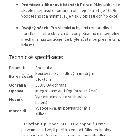
Prémiové silikonové těsnění:
Extra měkký silikon se
skvěle přizpůsobí konturám obličeje, zajišťuje 100%
vodotěsnost a minimalizuje tlak v oblasti očního okolí.
Dvojitý pásek:
Pro stabilní uchycení i při prudkých
obrátkách nebo skocích do vody. Snadno nastavitelný
mechanismus zaručuje, že brýle zůstanou přesně tam,
kde mají.
Technické specifikace:
Parametr
Specifikace
Kouřová se zrcadlovým modrým
Barva čoček
efektem
Ochrana
100% UV ochrana
Úprava
Integrovaný Anti-fog (proti mlžení)
Vyměnitelný (více velikostí v
Nosník
balení)
Vysoce kvalitní polykarbonát a
Materiál
Send
silikon
Powered by chaterimo
Etriatlon tip:
Model SLG-100M doporučujeme
plavcům s citlivější pletí kolem očí. Díky technologii
těsnění "Soft Gasket" jsou jedny z nejpohodlnějších