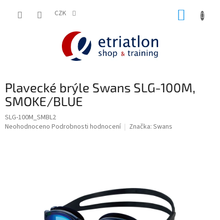
Přejít
NÁKUP
na
CZK
shop.etriatlon.cz - Chat
obsah
KOŠÍK
Plavecké brýle Swans SLG-100M,
SMOKE/BLUE
SLG-100M_SMBL2
Průměrné
Neohodnoceno
Podrobnosti hodnocení
Značka:
Swans
hodnocení
produktu
je
0,0
z
5
hvězdiček.