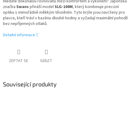
Hledáte dokonalou rovnováhu mezi komfortem a výkonem? Japonská
značka
Swans
přináší model
SLG-100M
, který kombinuje precizní
optiku s mimořádně měkkým těsněním. Tyto brýle jsou navrženy pro
plavce, kteří tráví v bazénu dlouhé hodiny a vyžadují maximální pohodlí
bez nepříjemných otlaků.
Detailní informace
ZEPTAT SE
SDÍLET
Související produkty