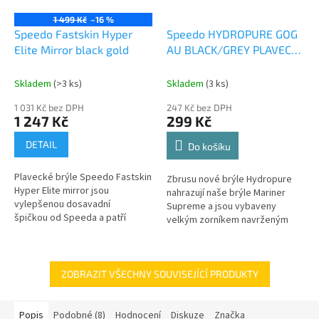
1 499 Kč
–16 %
Speedo Fastskin Hyper
Speedo HYDROPURE GOG
Elite Mirror black gold
AU BLACK/GREY PLAVECKÉ
BRÝLE
Skladem
(>3 ks)
Skladem
(3 ks)
1 031 Kč bez DPH
247 Kč bez DPH
1 247 Kč
299 Kč
DETAIL
Do košíku
Plavecké brýle Speedo Fastskin
Zbrusu nové brýle Hydropure
Hyper Elite mirror jsou
nahrazují naše brýle Mariner
vylepšenou dosavadní
Supreme a jsou vybaveny
špičkou od Speeda a patří
velkým zorníkem navrženým
vůbec mezi nejlepší
tak, aby poskytoval pohlcující
závodní brýle světa. Jsou...
zážitek z plavání se zvýšenou
úrovní...
ZOBRAZIT VŠECHNY SOUVISEJÍCÍ PRODUKTY
Popis
Podobné (8)
Hodnocení
Diskuze
Značka