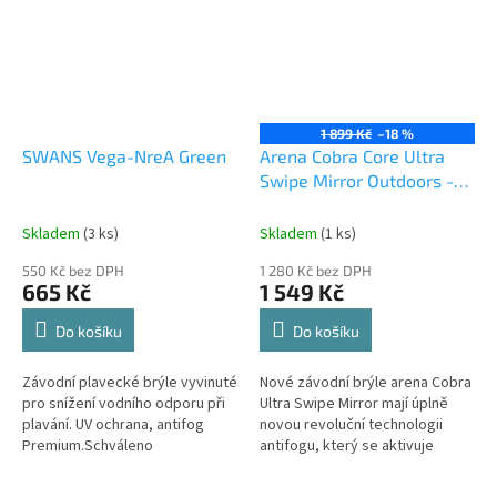
1 899 Kč
–18 %
SWANS Vega-NreA Green
Arena Cobra Core Ultra
Swipe Mirror Outdoors -
emerald/peacock
Skladem
(3 ks)
Skladem
(1 ks)
550 Kč bez DPH
1 280 Kč bez DPH
665 Kč
1 549 Kč
Do košíku
Do košíku
Závodní plavecké brýle vyvinuté
Nové závodní brýle arena Cobra
pro snížení vodního odporu při
Ultra Swipe Mirror mají úplně
plavání. UV ochrana, antifog
novou revoluční technologii
Premium.Schváleno
antifogu, který se aktivuje
mezinárodní plaveckou federací
dotekem.
FINA.