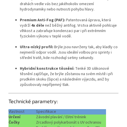
drahách vedle vás bez jakéhokoliv omezení
hydrodynamiky nebo nutnosti pohybu hlavy.
Premium Anti-Fog (PAF):
Patentovaná úprava, která
vydrží
4x déle
než běžný antifog. Vrstva aktivně pohlcuje
vlhkost a zabraňuje kondenzaci par i při extrémním
fyzickém výkonu v teplé vodě.
Ultra-nízký profil:
Brýle jsou navrženy tak, aby kladly co
nejmenší odpor vodě. Jsou ideální volbou pro sprinty i
střední tratě, kde rozhodují setiny sekundy.
Hybridní konstrukce těsnění:
Tenké 3D silikonové
těsnění zajišťuje, že brýle zůstanou na svém místě i při
prudkém skoku (šipce) a následném výjezdu, aniž by
způsobovaly nepříjemný tlak.
Technické parametry:
Vlastnost
Specifikace
Určení
Závodní plavání / Elitní trénink
Čočky
Zrcadlový polykarbonát s UV ochranou