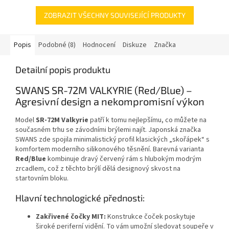
ZOBRAZIT VŠECHNY SOUVISEJÍCÍ PRODUKTY
Popis
Podobné (8)
Hodnocení
Diskuze
Značka
Detailní popis produktu
SWANS SR-72M VALKYRIE (Red/Blue) –
Agresivní design a nekompromisní výkon
Model
SR-72M Valkyrie
patří k tomu nejlepšímu, co můžete na
současném trhu se závodními brýlemi najít. Japonská značka
SWANS zde spojila minimalistický profil klasických „skořápek“ s
komfortem moderního silikonového těsnění. Barevná varianta
Red/Blue
kombinuje dravý červený rám s hlubokým modrým
zrcadlem, což z těchto brýlí dělá designový skvost na
startovním bloku.
Hlavní technologické přednosti:
Zakřivené čočky MIT:
Konstrukce čoček poskytuje
široké periferní vidění. To vám umožní sledovat soupeře v