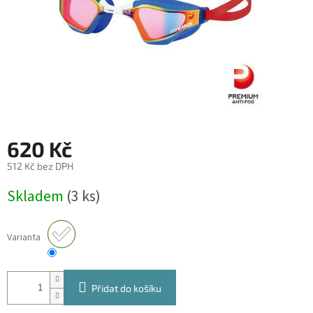
620 Kč
512 Kč bez DPH
Měrná
Skladem
(3 ks)
cena:
Varianta
Přidat do košíku