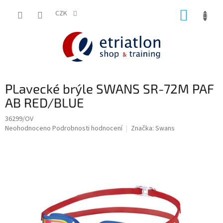
Přejít
NÁKUP
na
CZK
shop.etriatlon.cz - Chat
obsah
KOŠÍK
PLavecké brýle SWANS SR-72M PAF
AB RED/BLUE
36299/OV
Průměrné
Neohodnoceno
Podrobnosti hodnocení
Značka:
Swans
hodnocení
produktu
je
0,0
z
5
hvězdiček.