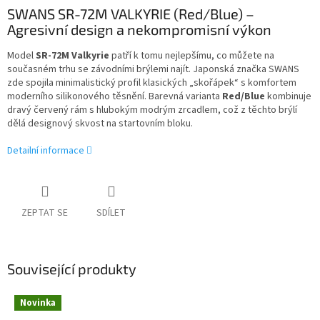
SWANS SR-72M VALKYRIE (Red/Blue) –
Agresivní design a nekompromisní výkon
Model
SR-72M Valkyrie
patří k tomu nejlepšímu, co můžete na
současném trhu se závodními brýlemi najít. Japonská značka SWANS
zde spojila minimalistický profil klasických „skořápek“ s komfortem
moderního silikonového těsnění. Barevná varianta
Red/Blue
kombinuje
dravý červený rám s hlubokým modrým zrcadlem, což z těchto brýlí
dělá designový skvost na startovním bloku.
Detailní informace
ZEPTAT SE
SDÍLET
Související produkty
Novinka