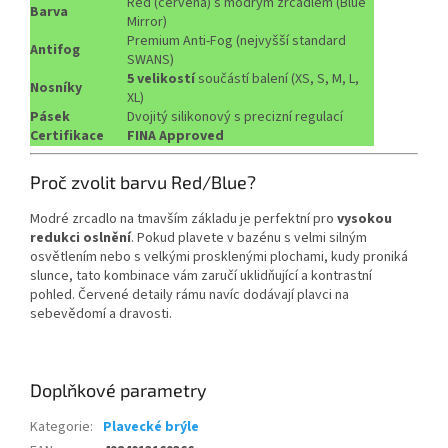
Red (červená) s modrým zrcadlem (Blue
Barva
Mirror)
Premium Anti-Fog (nejvyšší standard
Antifog
SWANS)
5 velikostí
součástí balení (XS, S, M, L,
Nosníky
XL)
Pásek
Dvojitý silikonový s precizní regulací
Certifikace
FINA Approved
Send
Powered by chaterimo
Proč zvolit barvu Red/Blue?
Modré zrcadlo na tmavším základu je perfektní pro
vysokou
redukci oslnění
. Pokud plavete v bazénu s velmi silným
osvětlením nebo s velkými prosklenými plochami, kudy proniká
slunce, tato kombinace vám zaručí uklidňující a kontrastní
pohled. Červené detaily rámu navíc dodávají plavci na
sebevědomí a dravosti.
Doplňkové parametry
Kategorie
:
Plavecké brýle