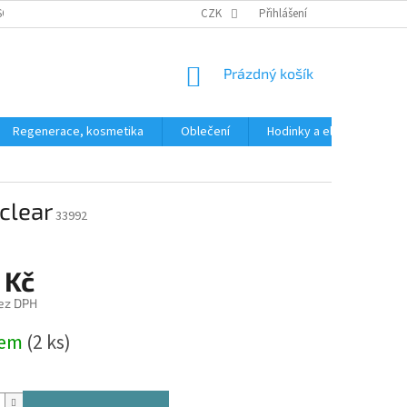
SOBNÍCH ÚDAJŮ
CZK
Přihlášení
NÁKUPNÍ
Prázdný košík
KOŠÍK
Regenerace, kosmetika
Oblečení
Hodinky a elektronika
clear
33992
 Kč
ez DPH
dem
(2 ks)