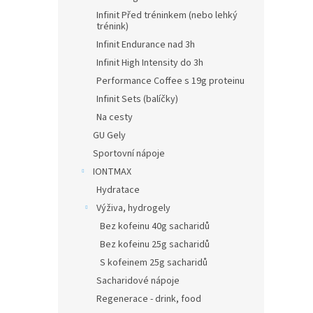
Infinit Před tréninkem (nebo lehký
trénink)
Infinit Endurance nad 3h
Infinit High Intensity do 3h
Performance Coffee s 19g proteinu
Infinit Sets (balíčky)
Na cesty
GU Gely
Sportovní nápoje
IONTMAX
Hydratace
Výživa, hydrogely
Bez kofeinu 40g sacharidů
Bez kofeinu 25g sacharidů
S kofeinem 25g sacharidů
Sacharidové nápoje
Regenerace - drink, food