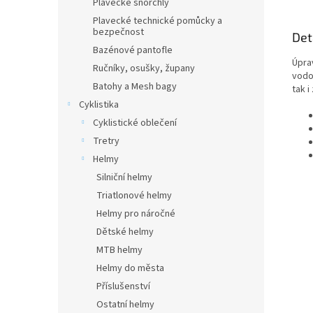
Plavecké šnorchly
Plavecké technické pomůcky a
bezpečnost
Det
Bazénové pantofle
Úpra
Ručníky, osušky, župany
vodou
Batohy a Mesh bagy
tak i
Cyklistika
Cyklistické oblečení
Tretry
Helmy
Silniční helmy
Triatlonové helmy
Helmy pro náročné
Dětské helmy
MTB helmy
Helmy do města
Příslušenství
Ostatní helmy