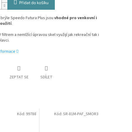
Přidat do košíku
 brýle Speedo Futura Plus jsou
vhodné pro venkovní i
použití
.
 filtrem a nemlžící úpravou skel využijí jak rekreační tak i
lavci.
informace
ZEPTAT SE
SDÍLET
Kód:
99788
Kód:
SR-81M-PAF_SMOR3