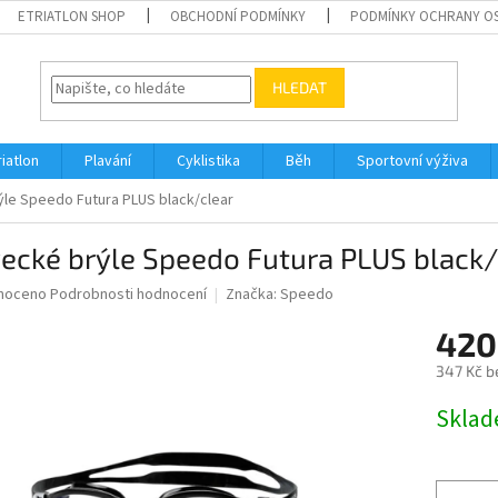
ETRIATLON SHOP
OBCHODNÍ PODMÍNKY
PODMÍNKY OCHRANY O
HLEDAT
riatlon
Plavání
Cyklistika
Běh
Sportovní výživa
ýle Speedo Futura PLUS black/clear
ecké brýle Speedo Futura PLUS black/
né
noceno
Podrobnosti hodnocení
Značka:
Speedo
ní
420
u
347 Kč b
Měrná
Skla
cena:
ek.