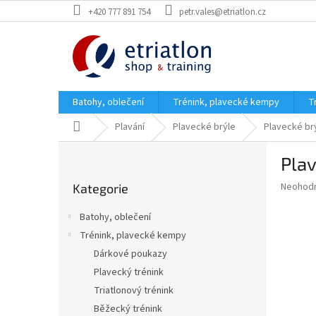
Přejít
+420 777 891 754
petr.vales@etriatlon.cz
na
obsah
Batohy, oblečení
Trénink, plavecké kempy
T
Domů
Plavání
Plavecké brýle
Plavecké br
P
Plav
o
Přeskočit
s
Průměr
Neohod
Kategorie
kategorie
t
hodnoce
r
produkt
Batohy, oblečení
a
je
Trénink, plavecké kempy
0,0
n
z
Dárkové poukazy
n
5
í
Plavecký trénink
hvězdič
p
Triatlonový trénink
a
Běžecký trénink