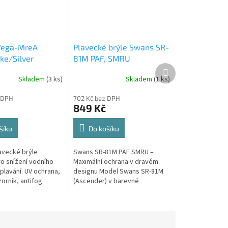
ega-MreA
Plavecké brýle Swans SR-
e/Silver
81M PAF, SMRU
Další
produkt
Skladem
(3 ks)
Skladem
(1 ks)
 DPH
702 Kč bez DPH
849 Kč
šíku
Do košíku
avecké brýle
Swans SR-81M PAF SMRU –
ro snížení vodního
Maximální ochrana v dravém
plavání. UV ochrana,
designu Model Swans SR-81M
orník, antifog
(Ascender) v barevné
chváleno
kombinaci SMRU (Smoke/Ruby)
í plaveckou
je stvořen pro triatlonisty, kteří
NA.
se nebojí...