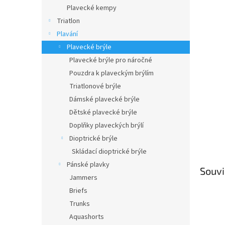
n
Plavecké kempy
e
Triatlon
l
Plavání
Plavecké brýle
Plavecké brýle pro náročné
Pouzdra k plaveckým brýlím
Triatlonové brýle
Dámské plavecké brýle
Dětské plavecké brýle
Doplňky plaveckých brýlí
Dioptrické brýle
Skládací dioptrické brýle
Pánské plavky
Souvi
Jammers
Briefs
Trunks
Aquashorts