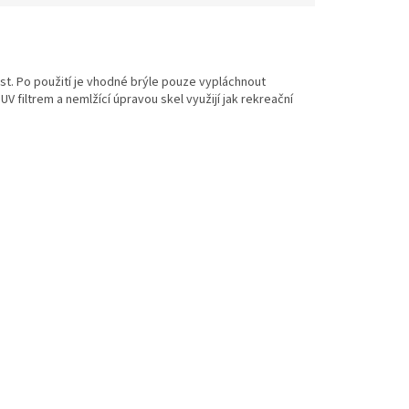
etriatlon.cz - Chat
ost. Po použití je vhodné brýle pouze vypláchnout
UV filtrem a nemlžící úpravou skel využijí jak rekreační