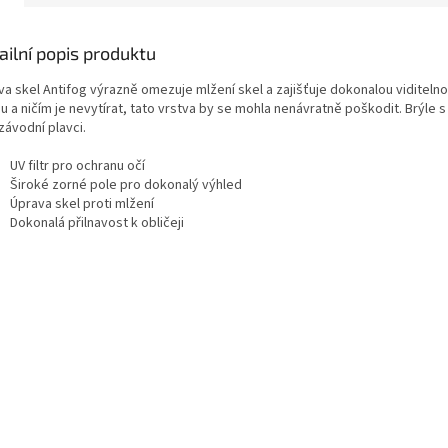
shop.
ailní popis produktu
va skel Antifog výrazně omezuje mlžení skel a zajišťuje dokonalou viditeln
 a ničím je nevytírat, tato vrstva by se mohla nenávratně poškodit. Brýle s 
 závodní plavci.
UV filtr pro ochranu očí
Široké zorné pole pro dokonalý výhled
Úprava skel proti mlžení
Dokonalá přilnavost k obličeji