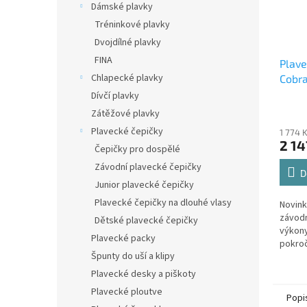
Dámské plavky
Tréninkové plavky
Dvojdílné plavky
FINA
Plave
Chlapecké plavky
Cobra
Racin
Dívčí plavky
Zátěžové plavky
Plavecké čepičky
1 774 
2 14
Čepičky pro dospělé
Závodní plavecké čepičky
D
Junior plavecké čepičky
Plavecké čepičky na dlouhé vlasy
Novink
závodn
Dětské plavecké čepičky
výkony
Plavecké packy
pokroč
Špunty do uší a klipy
širším
Swipe 
Plavecké desky a piškoty
Plavecké ploutve
Popi