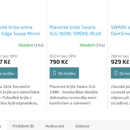
cké brýle arena
Plavecké brýle Swans
SWANS V
 Edge Swipe Mirror
SLG-100M, SMOKE/BLUE
DarkSmok
g Black + pouzdro
Skladem
(3 ks)
Skladem
(3 ks)
Kč bez DPH
653 Kč bez DPH
768 Kč bez
7 Kč
790 Kč
929 Kč
o košíku
Do košíku
Do ko
a 2024. Revoluční
Plavecké brýle Swans SLG-
Závodní pl
í brýle pro mimořádné
100M – Smoke/Blue Hledáte
vyvinuté p
. Pohodlné brýle s
dokonalou rovnováhu mezi
odporu při 
ilou hydrodynamikou,
komfortem a výkonem?
zrcadlový z
 periferním viděním a
Japonská značka Swans přináší
Premium.S
technologií.
model SLG-100M, který
mezinárodn
kombinuje precizní optiku s...
federací FI
s
Podobné (8)
Hodnocení
Diskuze