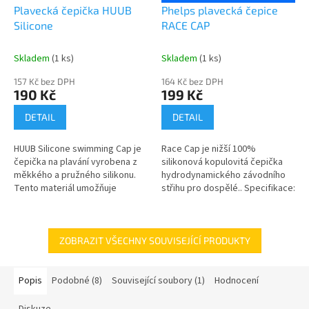
Plavecká čepička HUUB
Phelps plavecká čepice
Silicone
RACE CAP
Skladem
(1 ks)
Skladem
(1 ks)
157 Kč bez DPH
164 Kč bez DPH
190 Kč
199 Kč
DETAIL
DETAIL
HUUB Silicone swimming Cap je
Race Cap je nižší 100%
čepička na plavání vyrobena z
silikonová kopulovitá čepička
měkkého a pružného silikonu.
hydrodynamického závodního
Tento materiál umožňuje
střihu pro dospělé.. Specifikace:
pohodlné a přiléhavé nošení,
100% silikon, kopulovitý tvar.
zajišťuje vodotěsnost a
Schváleno FINA.
ochranu...
ZOBRAZIT VŠECHNY SOUVISEJÍCÍ PRODUKTY
Popis
Podobné (8)
Související soubory (1)
Hodnocení
Diskuze