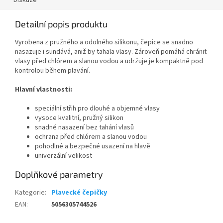
Detailní popis produktu
Vyrobena z pružného a odolného silikonu, čepice se snadno
nasazuje i sundává, aniž by tahala vlasy. Zároveň pomáhá chránit
vlasy před chlórem a slanou vodou a udržuje je kompaktně pod
kontrolou během plavání.
Hlavní vlastnosti:
speciální střih pro dlouhé a objemné vlasy
vysoce kvalitní, pružný silikon
snadné nasazení bez tahání vlasů
ochrana před chlórem a slanou vodou
pohodlné a bezpečné usazení na hlavě
univerzální velikost
Doplňkové parametry
Send
Kategorie
:
Plavecké čepičky
EAN
:
5056305744526
Powered by chaterimo