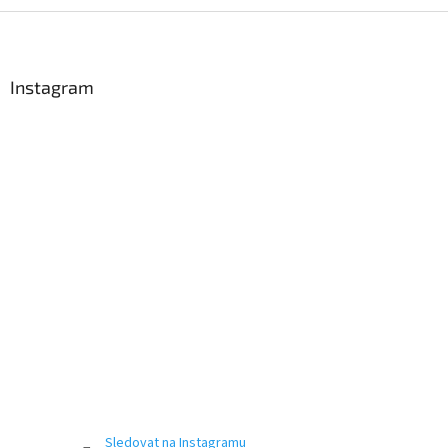
Z
á
p
a
Instagram
t
í
Sledovat na Instagramu