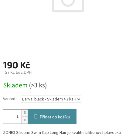
190 Kč
157 Kč bez DPH
Měrná
Skladem
(>3 ks)
cena:
Varianta
Přidat do košíku
ZONE3 Silicone Swim Cap Long Hair je kvalitní silikonová plavecká