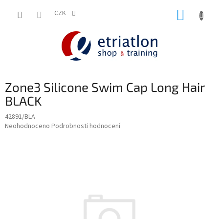
Přejít
NÁKUP
na
CZK
shop.etriatlon.cz - Chat
obsah
KOŠÍK
Zone3 Silicone Swim Cap Long Hair
BLACK
42891/BLA
Průměrné
Neohodnoceno
Podrobnosti hodnocení
hodnocení
produktu
je
0,0
z
5
hvězdiček.