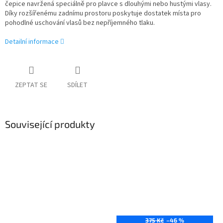
čepice navržená speciálně pro plavce s dlouhými nebo hustými vlasy.
Díky rozšířenému zadnímu prostoru poskytuje dostatek místa pro
pohodlné uschování vlasů bez nepříjemného tlaku.
Detailní informace
ZEPTAT SE
SDÍLET
Související produkty
375 Kč
–46 %