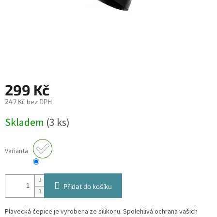
299 Kč
247 Kč bez DPH
Měrná
Skladem
(3 ks)
cena:
Varianta
Přidat do košíku
Plavecká čepice je vyrobena ze silikonu. Spolehlivá ochrana vašich