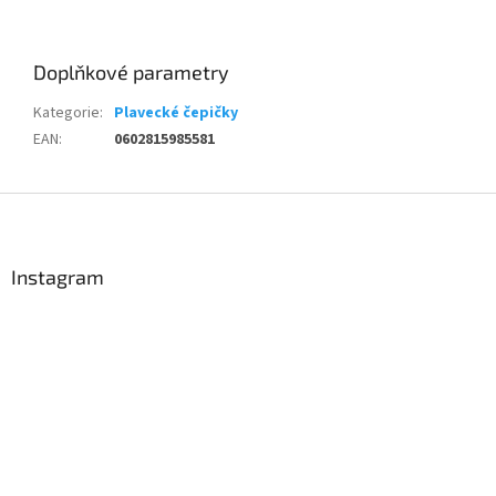
Doplňkové parametry
Kategorie
:
Plavecké čepičky
EAN
:
0602815985581
Z
á
p
a
Instagram
t
í