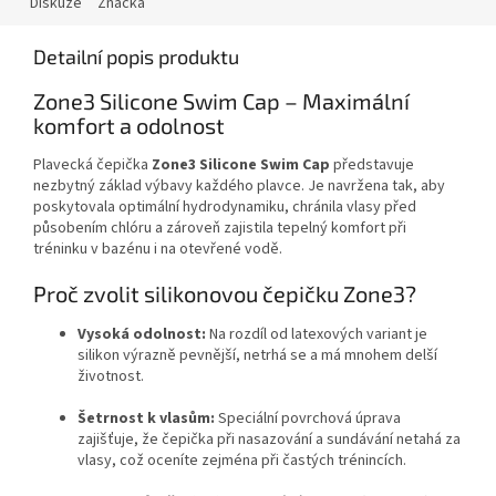
Diskuze
Značka
Detailní popis produktu
Zone3 Silicone Swim Cap – Maximální
komfort a odolnost
Plavecká čepička
Zone3 Silicone Swim Cap
představuje
nezbytný základ výbavy každého plavce. Je navržena tak, aby
poskytovala optimální hydrodynamiku, chránila vlasy před
působením chlóru a zároveň zajistila tepelný komfort při
tréninku v bazénu i na otevřené vodě.
Proč zvolit silikonovou čepičku Zone3?
Vysoká odolnost:
Na rozdíl od latexových variant je
silikon výrazně pevnější, netrhá se a má mnohem delší
životnost.
Šetrnost k vlasům:
Speciální povrchová úprava
zajišťuje, že čepička při nasazování a sundávání netahá za
vlasy, což oceníte zejména při častých trénincích.