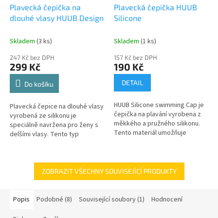
Plavecká čepička na
Plavecká čepička HUUB
dlouhé vlasy HUUB Design
Silicone
Skladem
(3 ks)
Skladem
(1 ks)
247 Kč bez DPH
157 Kč bez DPH
299 Kč
190 Kč
DETAIL
Do košíku
HUUB Silicone swimming Cap je
Plavecká čepice na dlouhé vlasy
čepička na plavání vyrobena z
vyrobená ze silikonu je
měkkého a pružného silikonu.
speciálně navržena pro ženy s
Tento materiál umožňuje
delšími vlasy. Tento typ
pohodlné a přiléhavé nošení,
plavecké čepice poskytuje
zajišťuje vodotěsnost a
dostatek prostoru pro vlasy,
ochranu...
což pomáhá...
ZOBRAZIT VŠECHNY SOUVISEJÍCÍ PRODUKTY
Popis
Podobné (8)
Související soubory (1)
Hodnocení