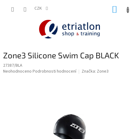
Přejít
NÁKUP
na
CZK
shop.etriatlon.cz - Chat
obsah
KOŠÍK
Zone3 Silicone Swim Cap BLACK
27387/BLA
Průměrné
Neohodnoceno
Podrobnosti hodnocení
Značka:
Zone3
hodnocení
produktu
je
0,0
z
5
hvězdiček.