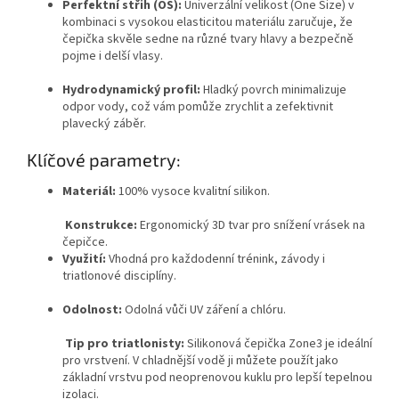
Perfektní střih (OS):
Univerzální velikost (One Size) v
kombinaci s vysokou elasticitou materiálu zaručuje, že
čepička skvěle sedne na různé tvary hlavy a bezpečně
pojme i delší vlasy.
Hydrodynamický profil:
Hladký povrch minimalizuje
odpor vody, což vám pomůže zrychlit a zefektivnit
plavecký záběr.
Klíčové parametry:
Materiál:
100% vysoce kvalitní silikon.
Konstrukce:
Ergonomický 3D tvar pro snížení vrásek na
čepičce.
Využití:
Vhodná pro každodenní trénink, závody i
triatlonové disciplíny.
Odolnost:
Odolná vůči UV záření a chlóru.
Send
Tip pro triatlonisty:
Silikonová čepička Zone3 je ideální
Powered by chaterimo
pro vrstvení.
V chladnější vodě ji můžete použít jako
základní vrstvu pod neoprenovou kuklu pro lepší tepelnou
izolaci.