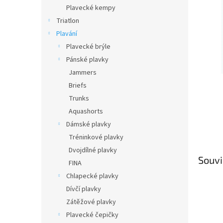
n
Plavecké kempy
e
Triatlon
l
Plavání
Plavecké brýle
Pánské plavky
Jammers
Briefs
Trunks
Aquashorts
Dámské plavky
Tréninkové plavky
Dvojdílné plavky
Souvi
FINA
Chlapecké plavky
Dívčí plavky
Zátěžové plavky
Plavecké čepičky