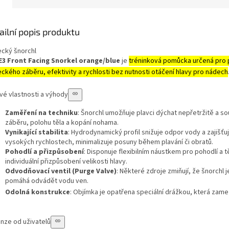
shop.
ailní popis produktu
ecký šnorchl
3 Front Facing Snorkel orange/blue
je
tréninková pomůcka určená pro pl
eckého záběru, efektivity a rychlosti bez nutnosti otáčení hlavy pro nádech
ové vlastnosti a výhody
Zaměření na techniku
: Šnorchl umožňuje plavci dýchat nepřetržitě a s
záběru, polohu těla a kopání nohama.
Vynikající stabilita
: Hydrodynamický profil snižuje odpor vody a zajišťuje
vysokých rychlostech, minimalizuje posuny během plavání či obratů.
Pohodlí a přizpůsobení
: Disponuje flexibilním náustkem pro pohodlí a
individuální přizpůsobení velikosti hlavy.
Odvodňovací ventil (Purge Valve)
: Některé zdroje zmiňují, že šnorch
pomáhá odvádět vodu ven.
Odolná konstrukce
: Objímka je opatřena speciální drážkou, která zamezu
nze od uživatelů