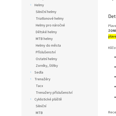
Helmy
Silniční helmy
Det
Triatlonové helmy
Helmy pro náročné
Plav
ZONE
Dětské helmy
plav
MTB helmy
Helmy do města
Klíč
Příslušenství
Ostatní helmy
Zorníky, štítky
Sedla
Trenažéry
Tacx
Trenažery příslušenství
Cyklistické pláště
Silniční
Rece
MTB