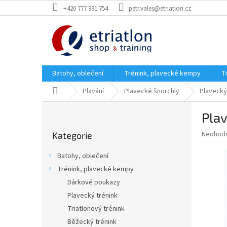
Přejít
+420 777 891 754
petr.vales@etriatlon.cz
na
obsah
Batohy, oblečení
Trénink, plavecké kempy
T
Domů
Plavání
Plavecké šnorchly
Plavecký
P
Plav
o
Přeskočit
s
Průměr
Neohod
Kategorie
kategorie
t
hodnoce
r
produkt
Batohy, oblečení
a
je
Trénink, plavecké kempy
0,0
n
z
Dárkové poukazy
n
5
í
Plavecký trénink
hvězdič
p
Triatlonový trénink
a
Běžecký trénink