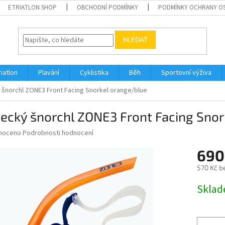
ETRIATLON SHOP
OBCHODNÍ PODMÍNKY
PODMÍNKY OCHRANY O
HLEDAT
riatlon
Plavání
Cyklistika
Běh
Sportovní výživa
 šnorchl ZONE3 Front Facing Snorkel orange/blue
ecký šnorchl ZONE3 Front Facing Snor
né
noceno
Podrobnosti hodnocení
ní
690
u
570 Kč b
Měrná
Skla
cena:
ek.