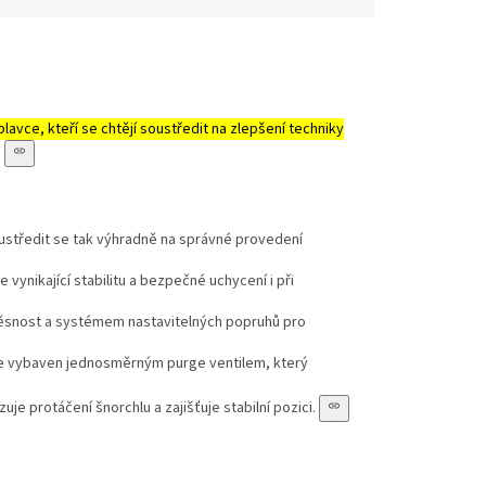
etriatlon.cz - Chat
avce, kteří se chtějí soustředit na zlepšení techniky
.
oustředit se tak výhradně na správné provedení
 vynikající stabilitu a bezpečné uchycení i při
 těsnost a systémem nastavitelných popruhů pro
l je vybaven jednosměrným purge ventilem, který
je protáčení šnorchlu a zajišťuje stabilní pozici.