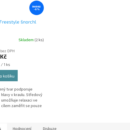
949 Kč
–6 %
 Freestyle šnorchl
Skladem
(2 ks)
 bez DPH
 Kč
 / 1 ks
o košíku
ený tvar podporuje
 hlavy v kraulu. Středový
 umožňuje relaxaci ve
 cílem zaměřit se pouze
vání. Měkký, pohodlný a
lní lékařský silikonový...
s
Hodnocení
Diskuze