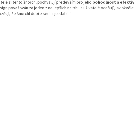
atelé si tento šnorchl pochvalují především pro jeho
pohodlnost
a
efektiv
sign považován za jeden z nejlepších na trhu a uživatelé oceňují, jak skvěl
zňují, že šnorchl dobře sedí a je stabilní.