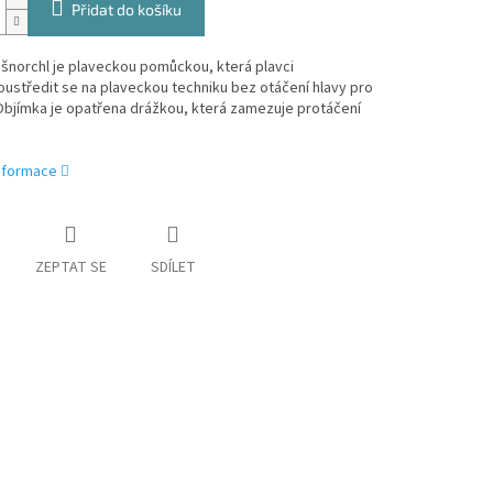
Přidat do košíku
šnorchl je plaveckou pomůckou, která plavci
ustředit se na plaveckou techniku bez otáčení hlavy pro
Objímka je opatřena drážkou, která zamezuje protáčení
informace
ZEPTAT SE
SDÍLET