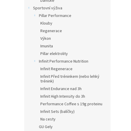
Dámské
Sportovní výživa
Pillar Performance
Klouby
Regenerace
Výkon
Imunita
Pillar elektrolity
Infinit Performance Nutrition
Infinit Regenerace
Infinit Před tréninkem (nebo lehký
trénink)
Infinit Endurance nad 3h
Infinit High Intensity do 3h
Performance Coffee s 19g proteinu
Infinit Sets (balíčky)
Na cesty
GU Gely