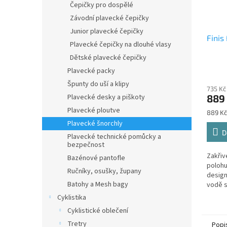
Čepičky pro dospělé
Závodní plavecké čepičky
Junior plavecké čepičky
Finis
Plavecké čepičky na dlouhé vlasy
Dětské plavecké čepičky
Plavecké packy
Špunty do uší a klipy
735 Kč
Plavecké desky a piškoty
889
Plavecké ploutve
Měrná
889 Kč
cena:
Plavecké šnorchly
D
Plavecké technické pomůcky a
bezpečnost
Zakřiv
Bazénové pantofle
polohu
Ručníky, osušky, župany
design
Batohy a Mesh bagy
vodě s
na pla
Cyklistika
flexibi
Cyklistické oblečení
Tretry
Popi