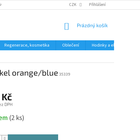
SOBNÍCH ÚDAJŮ
CZK
Přihlášení
NÁKUPNÍ
Prázdný košík
KOŠÍK
Regenerace, kosmetika
Oblečení
Hodinky a elektronika
kel orange/blue
35339
 Kč
ez DPH
dem
(2 ks)