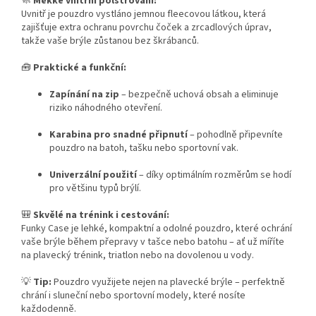
🧼
Měkké vnitřní polstrování:
Uvnitř je pouzdro vystláno jemnou fleecovou látkou, která
zajišťuje extra ochranu povrchu čoček a zrcadlových úprav,
takže vaše brýle zůstanou bez škrábanců.
🧰
Praktické a funkční:
Zapínání na zip
– bezpečně uchová obsah a eliminuje
riziko náhodného otevření.
Karabina pro snadné připnutí
– pohodlně připevníte
pouzdro na batoh, tašku nebo sportovní vak.
Univerzální použití
– díky optimálním rozměrům se hodí
pro většinu typů brýlí.
🎒
Skvělé na trénink i cestování:
Funky Case je lehké, kompaktní a odolné pouzdro, které ochrání
vaše brýle během přepravy v tašce nebo batohu – ať už míříte
na plavecký trénink, triatlon nebo na dovolenou u vody.
💡
Tip:
Pouzdro využijete nejen na plavecké brýle – perfektně
chrání i sluneční nebo sportovní modely, které nosíte
každodenně.