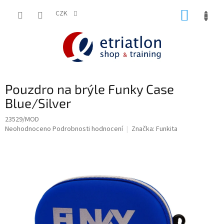
Přejít
NÁKUP
na
CZK
shop.etriatlon.cz - Chat
obsah
KOŠÍK
Pouzdro na brýle Funky Case
Blue/Silver
23529/MOD
Průměrné
Neohodnoceno
Podrobnosti hodnocení
Značka:
Funkita
hodnocení
produktu
je
0,0
z
5
hvězdiček.