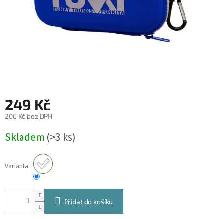
249 Kč
206 Kč bez DPH
Měrná
Skladem
(>3 ks)
cena:
Varianta
Přidat do košíku