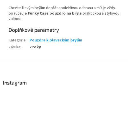
Chcete-li svým brýlím dopřát spolehlivou ochranu a mít je vždy
po ruce, je
Funky Case pouzdro na brýle
praktickou a stylovou
volbou.
Doplňkové parametry
Kategorie
:
Pouzdra k plaveckým brýlím
Záruka
:
2 roky
Send
Z
á
Powered by chaterimo
p
a
Instagram
t
í