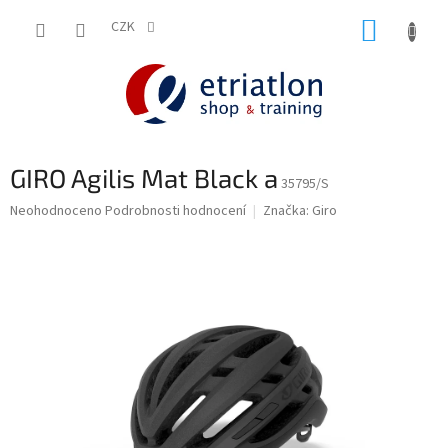
Přejít
NÁKUP
na
CZK
shop.etriatlon.cz - Chat
obsah
KOŠÍK
GIRO Agilis Mat Black a
35795/S
Průměrné
Neohodnoceno
Podrobnosti hodnocení
Značka:
Giro
hodnocení
produktu
je
0,0
z
5
hvězdiček.