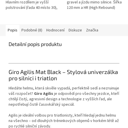
Hlavním rozdílem je vyšší
gravel a jízdu mimo silnice. Šířka
polstrování (řada 40 místo 30),
120 mm a HR (High Rebound)
což z něj dělá ideální volbu pro
pěna, která pohlcuje až o 30 %
triatlonisty a silniční...
více vibrací,...
Popis
Podobné (8)
Hodnocení
Diskuze
Značka
Detailní popis produktu
Giro Agilis Mat Black – Stylová univerzálka
pro silnici i triatlon
Hledáte helmu, která skvěle vypadá, perfektně sedí a nezruinuje
váš rozpočet?
Giro Agilis
je odpovědí pro všechny jezdce, kteří
chtějí čistý, agresivní design a technologie z vyšších řad, ale
nepotřebují čistě časovkářský speciál.
Agilis je ideální volbou pro triatlonisty, kteří hledají jednu helmu
na všechno – od dlouhých tréninkových objemů v horkém létě až
po rychlé silniční závody.