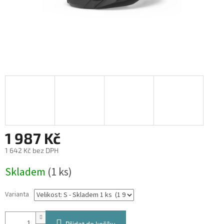
1 987 Kč
1 642 Kč bez DPH
Měrná
Skladem
(1 ks)
cena:
Varianta
Přidat do košíku