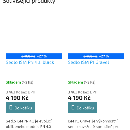
Související produkty
5 760 Kč
–27 %
5 760 Kč
–27 %
Sedlo ISM PN 4.1. black
Sedlo ISM P1 Gravel
Skladem
(>3 ks)
Skladem
(>3 ks)
3 463 Kč bez DPH
3 463 Kč bez DPH
4 190 Kč
4 190 Kč
Do košíku
Do košíku
Sedlo ISM PN 4.1 je evolucí
ISM P1 Gravel je výkonnostní
oblíbeného modelu PN 4.0.
sedlo navržené speciálně pro