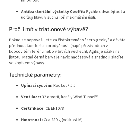
hmotnosti.
Antibakteriální výstelky Coolfit:
Rychle odvádějí pot a
udržují hlavu v suchu i při maximálním úsilí.
Proč ji mít v triatlonové výbavě?
Pokud se nepovažujete za čistokrevného "aero-geeky" a dáváte
přednost komfortu a prodyšnosti (např. při závodech v
kopcovitém terénu nebo v letních vedrech), Agilis je sázka na
jistotu. Matná černá barva je navíc nadčasová a snadno ji sladíte
se zbytkem výbavy.
Technické parametry:
Upínací systém:
Roc Loc® 5.5
Ventilace:
32 otvorů, kanály Wind Tunnel™
Certifikace:
CE EN1078
Hmotnost:
Cca 280 g (velikost M)