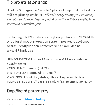
Tip pro etriatlon shop:
Send
U helmy Giro Agilis se často lidé ptají na kompatibilitu s brýlemi.
Můžete přidat poznámku:
"Přední otvory helmy jsou navrženy
Powered by chaterimo
tak, aby se do nich daly bezpečně odložit cyklistické brýle, když
je zrovna nepotřebujete."
Technologie MIPS dostupná ve vybraných barvách. MIPS (Multi-
Directional Impact Protection System) poskytuje zvýšenou
ochranu proti působení rotačních sil na hlavu. Více na
www.MIPSprilby.cz
UPÍNACÍ SYSTÉM Roc Loc® 5 (integrace MIPS u varianty se
systémem MIPS)
KONSTRUKCE In-mold (Full Wrap)
VENTILACE 32 otvorů, Wind Tunnel™
VLASTNOSTI CoolFit výstelky, ultralehké pásky Slimline
VELIKOSTI Super Fit™ S (51–55 cm), M (55–59 cm), L (59–63 cm)
Doplňkové parametry
Kategorie
:
Silniční helmy