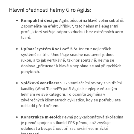
Hlavní přednosti helmy Giro Agilis:
Kompaktní design:
Agilis působí na hlavě velmi subtilně.
Zapomeňte na efekt „hříbku“, tato helma má elegantní
profil, který snižuje odpor vzduchu i bez extrémních aero
tvarů.
Upínací systém Roc Loc® 5.5:
Jeden z nejlepších
systémů na trhu. Umožňuje snadné nastavení jednou
rukou, a to jak vertikálně, tak horizontálně. Helma se
doslova „přicucne“ k hlavě a nepohne se ani při rychlých
pohybech.
Špičková ventilace:
S 32 ventilačními otvory s vnitřními
kanálky (Wind Tunnel™) patří Agilis k nejlépe větraným
helmám ve své kategorii. To oceníte zejména v
závěrečných kilometrech cyklistiky, kdy se potřebujete
ochladit před během.
Konstrukce In-Mold:
Pevná polykarbonátová skořepina
je pevně spojena s tlumící EPS pěnou, což zvyšuje
odolnost a bezpečnost při zachování velmi nízké