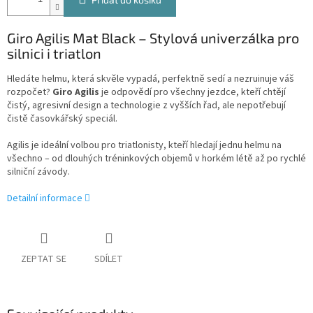
Giro Agilis Mat Black – Stylová univerzálka pro
silnici i triatlon
Hledáte helmu, která skvěle vypadá, perfektně sedí a nezruinuje váš
rozpočet?
Giro Agilis
je odpovědí pro všechny jezdce, kteří chtějí
čistý, agresivní design a technologie z vyšších řad, ale nepotřebují
čistě časovkářský speciál.
Agilis je ideální volbou pro triatlonisty, kteří hledají jednu helmu na
všechno – od dlouhých tréninkových objemů v horkém létě až po rychlé
silniční závody.
Detailní informace
ZEPTAT SE
SDÍLET