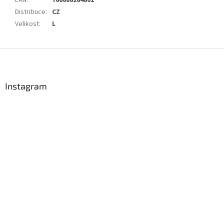
EAN
:
768686264801
Distribuce
:
CZ
Velikost
:
L
Z
á
p
a
Instagram
t
í