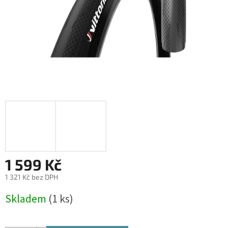
1 599 Kč
1 321 Kč bez DPH
Měrná
Skladem
(1 ks)
cena: