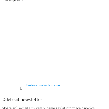
Send
t
í
Powered by chaterimo
Sledovat na Instagramu
Odebírat newsletter
Vložte svůj e-mail a my vám budeme zasílat informace o nových