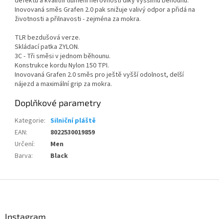
defektu a kvalitní tlumení nerovností díky vyššímu běhounu.
Inovovaná směs Grafen 2.0 pak snižuje valivý odpor a přidá na
životnosti a přilnavosti - zejména za mokra.
TLR bezdušová verze.
Skládací patka ZYLON.
3C - Tři směsi v jednom běhounu.
Konstrukce kordu Nylon 150 TPI.
Inovovaná Grafen 2.0 směs pro ještě vyšší odolnost, delší
nájezd a maximální grip za mokra.
Doplňkové parametry
Kategorie
:
Silniční pláště
EAN
:
8022530019859
Určení
:
Men
Barva
:
Black
Z
á
p
a
Instagram