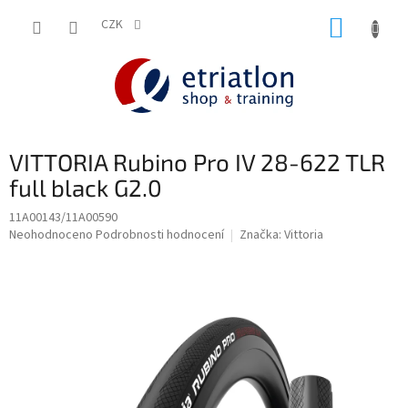
Přejít
NÁKUP
na
CZK
shop.etriatlon.cz - Chat
obsah
KOŠÍK
VITTORIA Rubino Pro IV 28-622 TLR
full black G2.0
11A00143/11A00590
Průměrné
Neohodnoceno
Podrobnosti hodnocení
Značka:
Vittoria
hodnocení
produktu
je
0,0
z
5
hvězdiček.