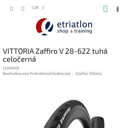
Přejít
NÁKUP
na
CZK
shop.etriatlon.cz - Chat
obsah
KOŠÍK
VITTORIA Zaffiro V 28-622 tuhá
celočerná
11A00305
Průměrné
Neohodnoceno
Podrobnosti hodnocení
Značka:
Vittoria
hodnocení
produktu
je
0,0
z
5
hvězdiček.