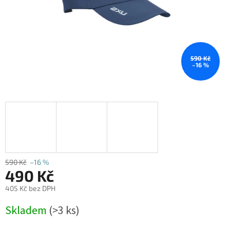
590 Kč
–16 %
590 Kč
–16 %
490 Kč
405 Kč bez DPH
Měrná
Skladem
(>3 ks)
cena: