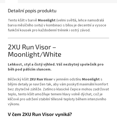
Detailní popis produktu
Tento kšilt v barvě
Moonlight
(velmi světlá, lehce namodralá
barva měsíčního svitu) v kombinaci s bílou je decentní a vysoce
funkční kousek pro každodenní trénink i ostrý závod.
2XU Run Visor –
Moonlight/White
Lehkost, styl a čistý výhled. Váš nezbytný společník pro
běh pod pálícím sluncem.
Běžecký kšilt
2XU Run Visor
v jemném odstínu
Moonlight
s
bílými detaily je navržen tak, aby vám poskytl maximální komfort
bez zbytečné zátěže. Zatímco klasické čepice mohou zadržovat
teplo, tento kšilt umožňuje temeni hlavy volně dýchat, což je
klíčové pro udržení stabilní tělesné teploty během intenzivního
výkonu.
V čem 2XU Run Visor vyniká?