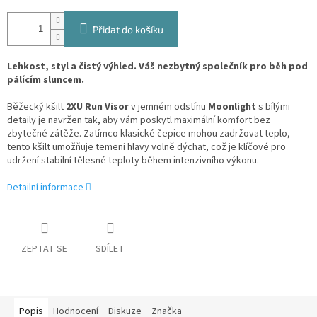
Přidat do košíku
Lehkost, styl a čistý výhled. Váš nezbytný společník pro běh pod
pálícím sluncem.
Běžecký kšilt
2XU Run Visor
v jemném odstínu
Moonlight
s bílými
detaily je navržen tak, aby vám poskytl maximální komfort bez
zbytečné zátěže. Zatímco klasické čepice mohou zadržovat teplo,
tento kšilt umožňuje temeni hlavy volně dýchat, což je klíčové pro
udržení stabilní tělesné teploty během intenzivního výkonu.
Detailní informace
ZEPTAT SE
SDÍLET
Popis
Hodnocení
Diskuze
Značka