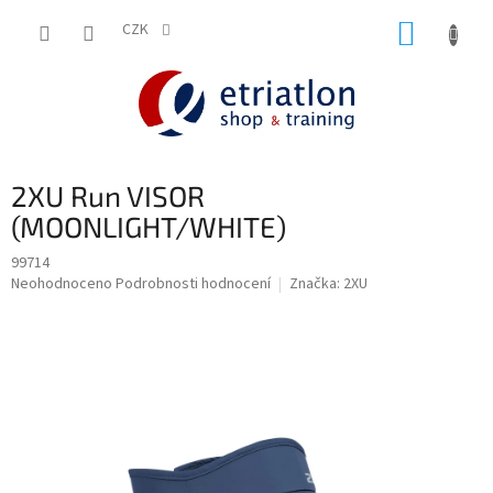
Přejít
NÁKUP
na
CZK
shop.etriatlon.cz - Chat
obsah
KOŠÍK
2XU Run VISOR
(MOONLIGHT/WHITE)
99714
Průměrné
Neohodnoceno
Podrobnosti hodnocení
Značka:
2XU
hodnocení
produktu
je
0,0
z
5
hvězdiček.