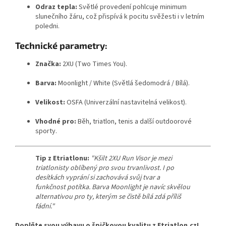
Odraz tepla:
Světlé provedení pohlcuje minimum
slunečního žáru, což přispívá k pocitu svěžesti i v letním
poledni.
Technické parametry:
Značka:
2XU (Two Times You).
Barva:
Moonlight / White (Světlá šedomodrá / Bílá).
Velikost:
OSFA (Univerzální nastavitelná velikost).
Vhodné pro:
Běh, triatlon, tenis a další outdoorové
sporty.
Send
Tip z Etriatlonu:
"Kšilt 2XU Run Visor je mezi
triatlonisty oblíbený pro svou trvanlivost. I po
Powered by chaterimo
desítkách vyprání si zachovává svůj tvar a
funkčnost potítka. Barva Moonlight je navíc skvělou
alternativou pro ty, kterým se čistě bílá zdá příliš
fádní."
Doplňte svou výbavu o špičkovou kvalitu z Etriatlon.cz!