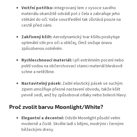
Vnitřní potítko:
Integrovaný lem z vysoce savého
materiálu okamžitě odvádí pot z čela a zabraňuje jeho
stékání do očí. Vaše soustředění tak zůstává pouze na
cestě před vámi.
Zakřivený kšilt:
Aerodynamický tvar kšiltu poskytuje
optimální stín pro oči a obličej, čímž snižuje únavu
způsobenou oslněním.
Rychleschnoucí materiál:
I při extrémním pocení nebo
polití vodou na občerstvovací stanici materiál bleskově
schne a netěžkne.
Nastavitelný pásek:
Zadní elastický pásek se suchým
zipem umožňuje přesné nastavení obvodu, takže kšilt
pevně sedí, aniž by způsoboval otlaky nebo bolesti hlavy.
Proč zvolit barvu Moonlight/White?
Elegantní a decentní:
Odstín Moonlight působí velmi
moderně a čistě. Skvěle ladí s bílými, modrými i černými
běžeckými dresy.