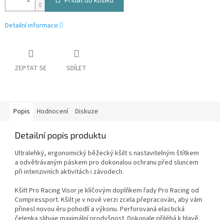
Detailní informace
ZEPTAT SE
SDÍLET
Popis
Hodnocení
Diskuze
Detailní popis produktu
Ultralehký, ergonomický běžecký kšilt s nastavitelným štítkem
a odvětrávaným páskem pro dokonalou ochranu před sluncem
při intenzivních aktivitách i závodech.
Kšilt Pro Racing Visor je klíčovým doplňkem řady Pro Racing od
Compressport. Kšilt je v nové verzi zcela přepracován, aby vám
přinesl novou éru pohodlí a výkonu. Perforovaná elastická
čelenka slibuje maximální prodyšnost. Dokonale přiléhá k hlavě,