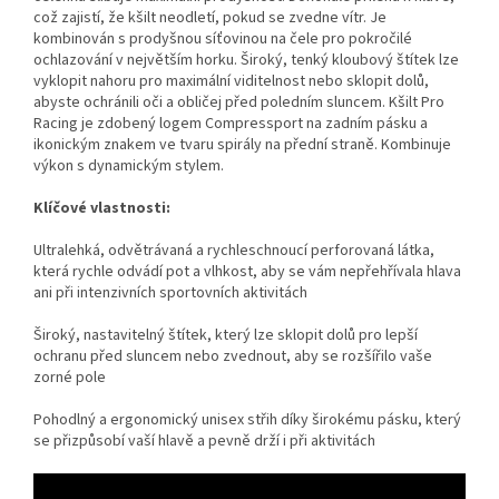
což zajistí, že kšilt neodletí, pokud se zvedne vítr. Je
kombinován s prodyšnou síťovinou na čele pro pokročilé
ochlazování v největším horku. Široký, tenký kloubový štítek lze
vyklopit nahoru pro maximální viditelnost nebo sklopit dolů,
abyste ochránili oči a obličej před poledním sluncem. Kšilt Pro
Racing je zdobený logem Compressport na zadním pásku a
ikonickým znakem ve tvaru spirály na přední straně. Kombinuje
výkon s dynamickým stylem.
Klíčové vlastnosti:
Ultralehká, odvětrávaná a rychleschnoucí perforovaná látka,
která rychle odvádí pot a vlhkost, aby se vám nepřehřívala hlava
ani při intenzivních sportovních aktivitách
Široký, nastavitelný štítek, který lze sklopit dolů pro lepší
ochranu před sluncem nebo zvednout, aby se rozšířilo vaše
zorné pole
Pohodlný a ergonomický unisex střih díky širokému pásku, který
se přizpůsobí vaší hlavě a pevně drží i při aktivitách