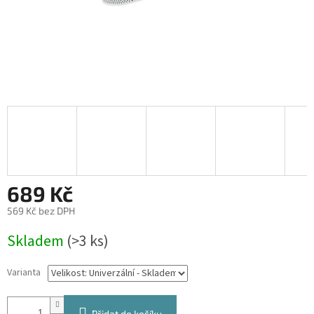
689 Kč
569 Kč bez DPH
Měrná
Skladem
(>3 ks)
cena:
Varianta
Přidat do košíku