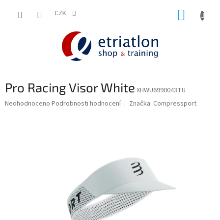
Přejít
NÁKUP
na
CZK
shop.etriatlon.cz - Chat
obsah
KOŠÍK
Pro Racing Visor White
XHWU6990043TU
Průměrné
Neohodnoceno
Podrobnosti hodnocení
Značka:
Compressport
hodnocení
produktu
je
0,0
z
5
hvězdiček.