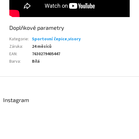
Doplňkové parametry
Send
Kategorie
:
Sportovní čepice,visory
Powered by chaterimo
Záruka
:
24 měsíců
EAN
:
7630279405447
Barva
:
Bílá
Z
á
p
a
Instagram
t
í