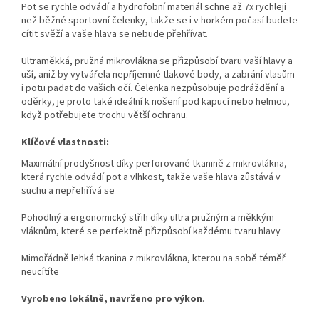
Pot se rychle odvádí a hydrofobní materiál schne až 7x rychleji
než běžné sportovní čelenky, takže se i v horkém počasí budete
cítit svěží a vaše hlava se nebude přehřívat.
Ultraměkká, pružná mikrovlákna se přizpůsobí tvaru vaší hlavy a
uší, aniž by vytvářela nepříjemné tlakové body, a zabrání vlasům
i potu padat do vašich očí. Čelenka nezpůsobuje podráždění a
oděrky, je proto také ideální k nošení pod kapucí nebo helmou,
když potřebujete trochu větší ochranu.
Klíčové vlastnosti:
Maximální prodyšnost díky perforované tkanině z mikrovlákna,
která rychle odvádí pot a vlhkost, takže vaše hlava zůstává v
suchu a nepřehřívá se
Pohodlný a ergonomický střih díky ultra pružným a měkkým
vláknům, které se perfektně přizpůsobí každému tvaru hlavy
Mimořádně lehká tkanina z mikrovlákna, kterou na sobě téměř
neucítíte
Vyrobeno lokálně, navrženo pro výkon
.