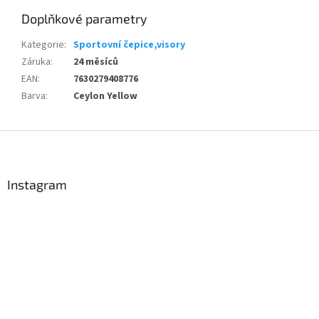
Doplňkové parametry
Kategorie
:
Sportovní čepice,visory
Záruka
:
24 měsíců
EAN
:
7630279408776
Barva
:
Ceylon Yellow
Z
á
p
a
Instagram
t
í