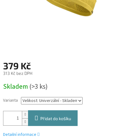
379 Kč
313 Kč bez DPH
Měrná
Skladem
(>3 ks)
cena:
Varianta
Přidat do košíku
Detailní informace