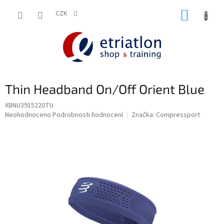
Přejít
NÁKUP
na
CZK
shop.etriatlon.cz - Chat
obsah
KOŠÍK
Thin Headband On/Off Orient Blue
XBNU3915220TU
Průměrné
Neohodnoceno
Podrobnosti hodnocení
Značka:
Compressport
hodnocení
produktu
je
0,0
z
5
hvězdiček.