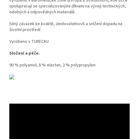
vyrobeno v euromedické zóně (Evropa a Středomoří), kde úzce
spolupracují se specializovanými dílnami na vývoji technických,
odolných a odpovědných materiálů.
Silný závazek ke kvalitě, sledovatelnosti a snížení dopadu na
životní prostředí.
Vyrobeno v TURECKU
Složení a péče.
90 % polyamid, 8 % elastan, 2 % polypropylen