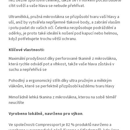
než běžné sportovní čelenky, takže se i v horkém počasí budete
cítit svěží a vaše hlava se nebude přehřívat.
Ultraměkká, pružná mikrovlákna se přizpůsobí tvaru vaší hlavy a
uší, aniž by vytvářela nepříjemné tlakové body, a zabrání vlasům
i potu padat do vašich očí. Čelenka nezpůsobuje podráždění a
oděrky, je proto také ideální k nošení pod kapucí nebo helmou,
když potřebujete trochu větší ochranu.
Klíčové vlastnosti:
Maximální prodyšnost díky perforované tkanině z mikrovlákna,
která rychle odvádí pot a vlhkost, takže vaše hlava zůstává v
suchu a nepřehřívá se
Pohodlný a ergonomický střih díky ultra pružným a měkkým
vláknům, které se perfektně přizpůsobí každému tvaru hlavy
Mimořádně lehká tkanina z mikrovlákna, kterou na sobě téměř
neucítíte
Vyrobeno lokálně, navrženo pro výkon
.
Ve společnosti Compressport je 82 % produktů navrženo a