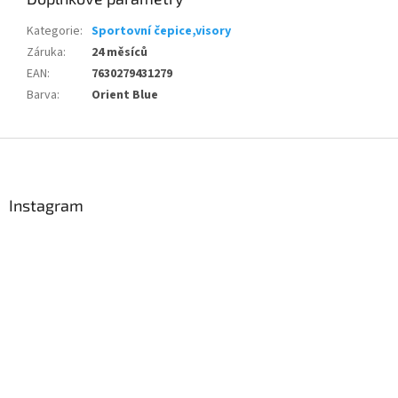
Kategorie
:
Sportovní čepice,visory
Záruka
:
24 měsíců
EAN
:
7630279431279
Barva
:
Orient Blue
Z
á
p
a
Instagram
t
í