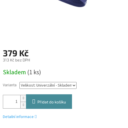
379 Kč
313 Kč bez DPH
Měrná
Skladem
(1 ks)
cena:
Varianta
Přidat do košíku
Detailní informace