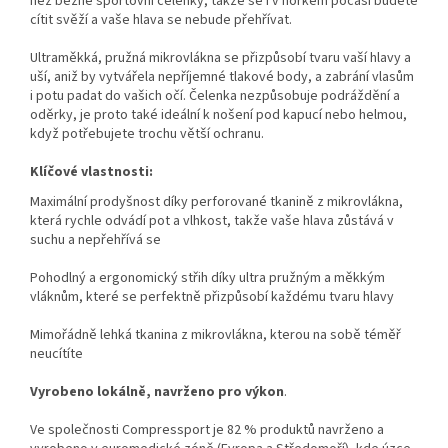
než běžné sportovní čelenky, takže se i v horkém počasí budete
cítit svěží a vaše hlava se nebude přehřívat.
Ultraměkká, pružná mikrovlákna se přizpůsobí tvaru vaší hlavy a
uší, aniž by vytvářela nepříjemné tlakové body, a zabrání vlasům
i potu padat do vašich očí. Čelenka nezpůsobuje podráždění a
oděrky, je proto také ideální k nošení pod kapucí nebo helmou,
když potřebujete trochu větší ochranu.
Klíčové vlastnosti:
Maximální prodyšnost díky perforované tkanině z mikrovlákna,
která rychle odvádí pot a vlhkost, takže vaše hlava zůstává v
suchu a nepřehřívá se
Pohodlný a ergonomický střih díky ultra pružným a měkkým
vláknům, které se perfektně přizpůsobí každému tvaru hlavy
Mimořádně lehká tkanina z mikrovlákna, kterou na sobě téměř
neucítíte
Vyrobeno lokálně, navrženo pro výkon
.
Ve společnosti Compressport je 82 % produktů navrženo a