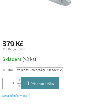
379 Kč
313 Kč bez DPH
Měrná
Skladem
(>3 ks)
cena:
Varianta
Přidat do košíku
Detailní informace