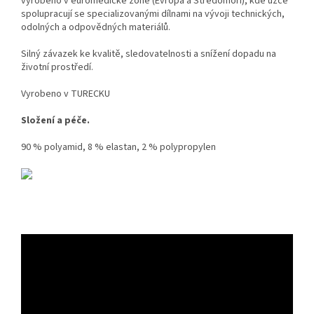
vyrobeno v euromedické zóně (Evropa a Středomoří), kde úzce
spolupracují se specializovanými dílnami na vývoji technických,
odolných a odpovědných materiálů.
Silný závazek ke kvalitě, sledovatelnosti a snížení dopadu na
životní prostředí.
Vyrobeno v TURECKU
Složení a péče.
90 % polyamid, 8 % elastan, 2 % polypropylen