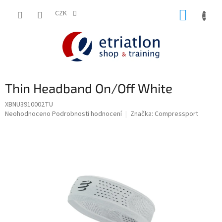
Přejít
NÁKUP
na
CZK
shop.etriatlon.cz - Chat
obsah
KOŠÍK
Thin Headband On/Off White
XBNU3910002TU
Průměrné
Neohodnoceno
Podrobnosti hodnocení
Značka:
Compressport
hodnocení
produktu
je
0,0
z
5
hvězdiček.