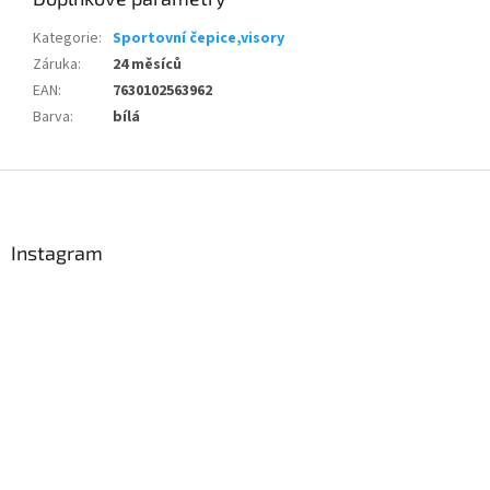
Kategorie
:
Sportovní čepice,visory
Záruka
:
24 měsíců
EAN
:
7630102563962
Barva
:
bílá
Z
á
p
a
Instagram
t
í