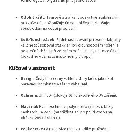
termoregulaci organismu při vysoké zátěži.
Odolný kšilt:
Tvarově stálý kšilt poskytuje stabilní stín
pro vaše oči, což snižuje únavu obličeje a zlepšuje
soustředění na cestu před vámi.
Soft-Touch pásek:
Zadní nastavování je řešeno tak, aby
kšilt nezpůsoboval otlaky ani při dlouhodobém nošení a
bezpečně držel i při větrném počasí na cyklistické části
(pokud ho vezmete místo helmy v depu).
Klíčové vlastnosti:
Design:
Čistý bílo-černý vzhled, který ladí s jakoukoli
barevnou kombinací vašeho vybavení.
Ochrana:
UPF 50+ (blokuje 98 % škodlivého UV záření).
Materiál:
Rychleschnoucí polyesterový mesh, který
neabsorbuje vodu (neztěžkne ani po polití vodou na
občerstvovací stanici).
Velikost:
OSFA (One Size Fits All) – díky pružnému