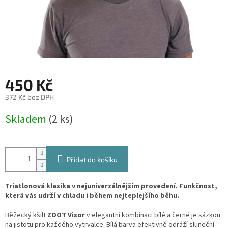
450 Kč
372 Kč bez DPH
Měrná
Skladem
(2 ks)
cena:
Přidat do košíku
Triatlonová klasika v nejuniverzálnějším provedení. Funkčnost,
která vás udrží v chladu i během nejteplejšího běhu.
Běžecký kšilt
ZOOT Visor
v elegantní kombinaci bílé a černé je sázkou
na jistotu pro každého vytrvalce. Bílá barva efektivně odráží sluneční