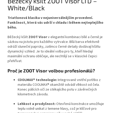
Běžecký kšilt ZOOT Visor LTD –
White/Black
Triatlonová klasika v nejuniverzálnějším provedení.
Funkčnost, která vás udrží v chladu i během nejteplejšího
běhu.
Běžecký kšilt
ZOOT Visor
v elegantní kombinaci bílé a černé je
sázkou na jistotu pro každého vytrvalce. Bílá barva efektivně
odráží sluneční paprsky, zatímco černé detaily dodávají kšiltu
dynamický vzhled. Je to ideální volba pro ty, kteří hledají
maximální ochranu obličeje, ale nechtějí se v klasické čepici
přehřívat.
Proč je ZOOT Visor volbou profesionálů?
COOLMAX® technologie:
Integrované vnitřní potítko z
materiálu COOLMAX® okamžitě odvádí vlhkost od čela.
Konec pálících očí ze stékajícího potu v závěrečných
kilometrech závodu.
Lehkost a prodyšnost:
Otevřená konstrukce umožňuje
teplu volně unikat z temene hlavy, což je klíčové pro