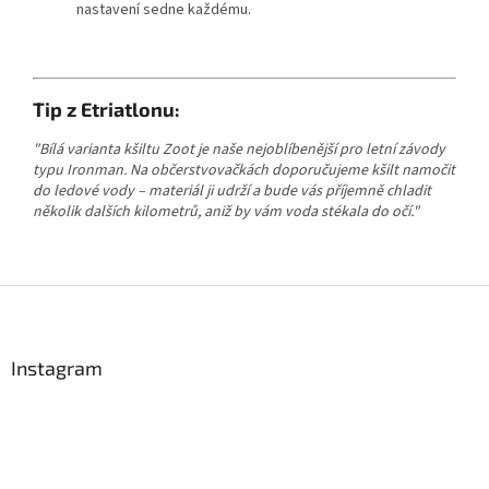
nastavení sedne každému.
Tip z Etriatlonu:
Send
"Bílá varianta kšiltu Zoot je naše nejoblíbenější pro letní závody
Powered by chaterimo
typu Ironman. Na občerstvovačkách doporučujeme kšilt namočit
do ledové vody – materiál ji udrží a bude vás příjemně chladit
několik dalších kilometrů, aniž by vám voda stékala do očí."
Z
á
p
a
Instagram
t
í