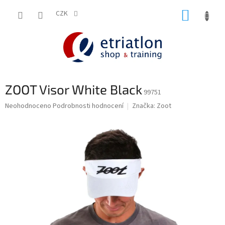
Přejít
NÁKUP
na
CZK
shop.etriatlon.cz - Chat
obsah
KOŠÍK
ZOOT Visor White Black
99751
Průměrné
Neohodnoceno
Podrobnosti hodnocení
Značka:
Zoot
hodnocení
produktu
je
0,0
z
5
hvězdiček.