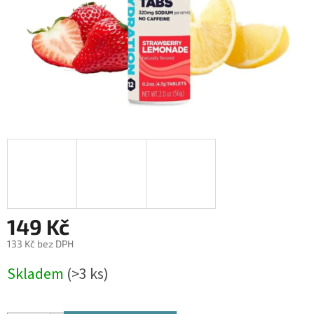
149 Kč
133 Kč bez DPH
Měrná
Skladem
(>3 ks)
cena: