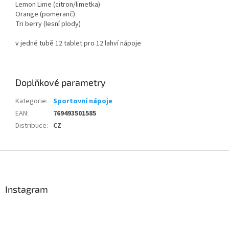
Lemon Lime (citron/limetka)
Orange (pomeranč)
Tri berry (lesní plody)
v jedné tubě 12 tablet pro 12 lahví nápoje
Doplňkové parametry
Kategorie
:
Sportovní nápoje
EAN
:
769493501585
Distribuce
:
CZ
Send
Z
Powered by chaterimo
á
p
a
Instagram
t
í