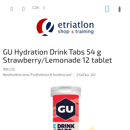
Přejít
NÁKUP
na
CZK
shop.etriatlon.cz - Chat
obsah
KOŠÍK
GU Hydration Drink Tabs 54 g
Strawberry/Lemonade 12 tablet
991131
Průměrné
Neohodnoceno
Podrobnosti hodnocení
Značka:
GU
hodnocení
produktu
je
0,0
z
5
hvězdiček.