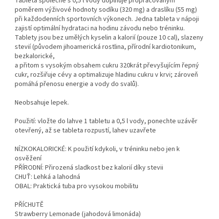
Tableta společně s 0,5 l vody doplňuje propracovaným
poměrem výživové hodnoty sodíku (320 mg) a draslíku (55 mg)
při každodenních sportovních výkonech. Jedna tableta v nápoji
zajistí optimální hydrataci na hodinu závodu nebo tréninku.
Tablety jsou bez umělých kyselin a kalorií (pouze 10 cal), slazeny
stevií (původem jihoamerická rostlina, přírodní kardiotonikum,
bezkalorické,
a přitom s vysokým obsahem cukru 320krát převyšujícím řepný
cukr, rozšiřuje cévy a optimalizuje hladinu cukru v krvi; zároveň
pomáhá přenosu energie a vody do svalů).
Neobsahuje lepek.
Použití: vložte do lahve 1 tabletu a 0,5 l vody, ponechte uzávěr
otevřený, až se tableta rozpustí, lahev uzavřete
NÍZKOKALORICKÉ: K použití kdykoli, v tréninku nebo jen k
osvěžení
PŘÍRODNÍ: Přirozená sladkost bez kalorií díky stevii
CHUŤ: Lehká a lahodná
OBAL: Praktická tuba pro vysokou mobilitu
PŘÍCHUTĚ
Strawberry Lemonade (jahodová limonáda)