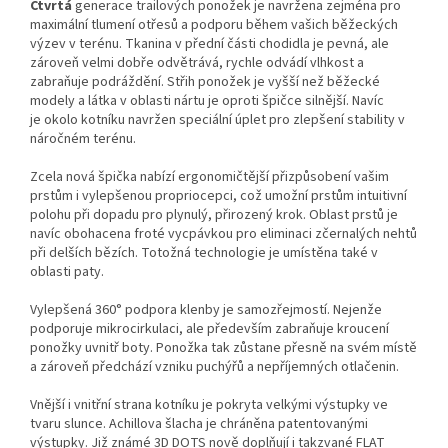
Čtvrtá
generace trailových ponožek je navržena zejména pro
maximální tlumení otřesů a podporu během vašich běžeckých
výzev v terénu. Tkanina v přední části chodidla je pevná, ale
zároveň velmi dobře odvětrává, rychle odvádí vlhkost a
zabraňuje podráždění. Střih ponožek je vyšší než běžecké
modely a látka v oblasti nártu je oproti špičce silnější. Navíc
je okolo kotníku navržen speciální úplet pro zlepšení stability v
náročném terénu.
Zcela nová špička nabízí ergonomičtější přizpůsobení vašim
prstům i vylepšenou propriocepci, což umožní prstům intuitivní
polohu při dopadu pro plynulý, přirozený krok. Oblast prstů je
navíc obohacena froté vycpávkou pro eliminaci zčernalých nehtů
při delších bězích. Totožná technologie je umístěna také v
oblasti paty.
Vylepšená 360° podpora klenby je samozřejmostí. Nejenže
podporuje mikrocirkulaci, ale především zabraňuje kroucení
ponožky uvnitř boty. Ponožka tak zůstane přesně na svém místě
a zároveň předchází vzniku puchýřů a nepříjemných otlačenin.
Vnější i vnitřní strana kotníku je pokryta velkými výstupky ve
tvaru slunce. Achillova šlacha je chráněna patentovanými
výstupky. Již známé 3D DOTS nově doplňují i takzvané FLAT