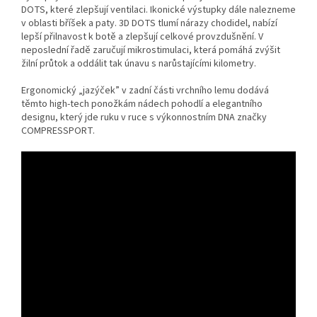
DOTS, které zlepšují ventilaci. Ikonické výstupky dále nalezneme
v oblasti bříšek a paty. 3D DOTS tlumí nárazy chodidel, nabízí
lepší přilnavost k botě a zlepšují celkové provzdušnění. V
neposlední řadě zaručují mikrostimulaci, která pomáhá zvýšit
žilní průtok a oddálit tak únavu s narůstajícími kilometry.
Ergonomický „jazýček” v zadní části vrchního lemu dodává
těmto high-tech ponožkám nádech pohodlí a elegantního
designu, který jde ruku v ruce s výkonnostním DNA značky
COMPRESSPORT.