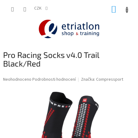
Přejít
NÁKUP
na
CZK
shop.etriatlon.cz - Chat
obsah
KOŠÍK
Pro Racing Socks v4.0 Trail
Black/Red
Průměrné
Neohodnoceno
Podrobnosti hodnocení
Značka:
Compressport
hodnocení
produktu
je
0,0
z
5
hvězdiček.