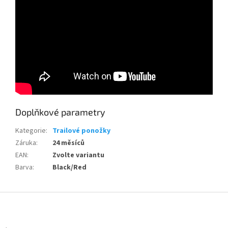
Doplňkové parametry
Kategorie
:
Trailové ponožky
Záruka
:
24 měsíců
EAN
:
Zvolte variantu
Barva
:
Black/Red
Z
á
p