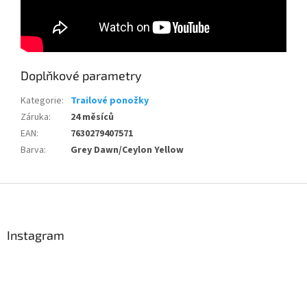
Doplňkové parametry
Kategorie
:
Trailové ponožky
Záruka
:
24 měsíců
EAN
:
7630279407571
Barva
:
Grey Dawn/Ceylon Yellow
Z
á
p
a
Instagram
t
í