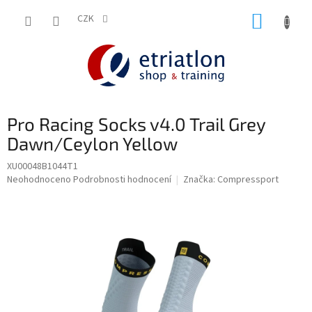
Přejít
NÁKUP
na
CZK
shop.etriatlon.cz - Chat
obsah
KOŠÍK
Pro Racing Socks v4.0 Trail Grey
Dawn/Ceylon Yellow
XU00048B1044T1
Průměrné
Neohodnoceno
Podrobnosti hodnocení
Značka:
Compressport
hodnocení
produktu
je
0,0
z
5
hvězdiček.