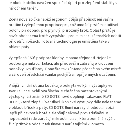
je okolo kotníku navržen speciální úplet pro zlepšení stability v
náročném terénu.
Zcela nová špička nabízí ergonomičtější přizpůsobení vašim
prstům i vylepšenou propriocepci, což umožní prstům intuitivní
polohu při dopadu pro plynulý, přirozený krok. Oblast prstů je
navíc obohacena froté vycpávkou pro eliminaci zčernalých nehtů
při delších bězích. Totožná technologie je umístěna také v
oblasti paty.
Vylepšená 360° podpora klenby je samozřejmostí. Nejenže
podporuje mikrocirkulaci, ale především zabraňuje kroucení
ponožky uvnitř boty. Ponožka tak zůstane přesně na svém místě
a zároveň předchází vzniku puchýřů a nepříjemných otlačenin.
Vnější i vnitřní strana kotníku je pokryta velkými výstupky ve
tvaru slunce. Achillova šlacha je chráněna patentovanými
výstupky. Již známé 3D DOTS nově doplňují i takzvané FLAT
DOTS, které zlepšují ventilaci. Ikonické výstupky dále nalezneme
v oblasti bříšek a paty. 3D DOTS tlumí nárazy chodidel, nabízí
lepší přilnavost k botě a zlepšují celkové provzdušnění. V
neposlední řadě zaručují mikrostimulaci, která pomáhá zvýšit
žilní průtok a oddálit tak únavu s narůstajícími kilometry.