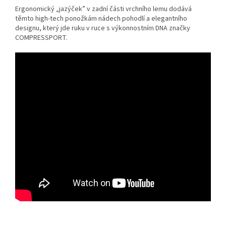
Ergonomický „jazýček” v zadní části vrchního lemu dodává
těmto high-tech ponožkám nádech pohodlí a elegantního
designu, který jde ruku v ruce s výkonnostním DNA značky
COMPRESSPORT.