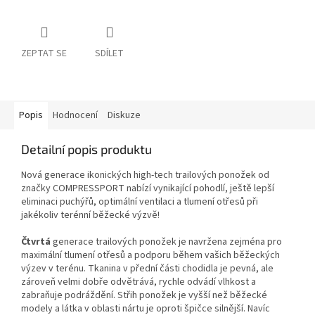
ZEPTAT SE
SDÍLET
Popis
Hodnocení
Diskuze
Detailní popis produktu
Nová generace ikonických high-tech trailových ponožek od
značky COMPRESSPORT nabízí vynikající pohodlí, ještě lepší
eliminaci puchýřů, optimální ventilaci a tlumení otřesů při
jakékoliv terénní běžecké výzvě!
Čtvrtá
generace trailových ponožek je navržena zejména pro
maximální tlumení otřesů a podporu během vašich běžeckých
výzev v terénu. Tkanina v přední části chodidla je pevná, ale
zároveň velmi dobře odvětrává, rychle odvádí vlhkost a
zabraňuje podráždění. Střih ponožek je vyšší než běžecké
modely a látka v oblasti nártu je oproti špičce silnější. Navíc