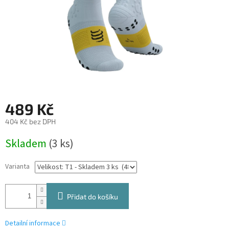
489 Kč
404 Kč bez DPH
Měrná
Skladem
(3 ks)
cena:
Varianta
Přidat do košíku
Detailní informace