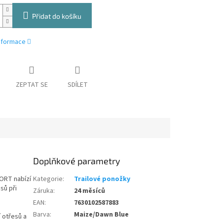
Přidat do košíku
informace
ZEPTAT SE
SDÍLET
Doplňkové parametry
ORT nabízí
Kategorie
:
Trailové ponožky
esů při
Záruka
:
24 měsíců
EAN
:
7630102587883
Barva
:
Maize/Dawn Blue
 otřesů a