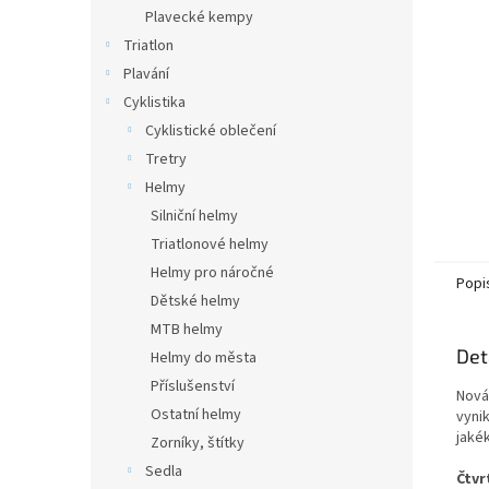
n
Plavecké kempy
e
Triatlon
l
Plavání
Cyklistika
Cyklistické oblečení
Tretry
Helmy
Silniční helmy
Triatlonové helmy
Helmy pro náročné
Popi
Dětské helmy
MTB helmy
Det
Helmy do města
Příslušenství
Nová
Ostatní helmy
vynik
jaké
Zorníky, štítky
Sedla
Čtvr