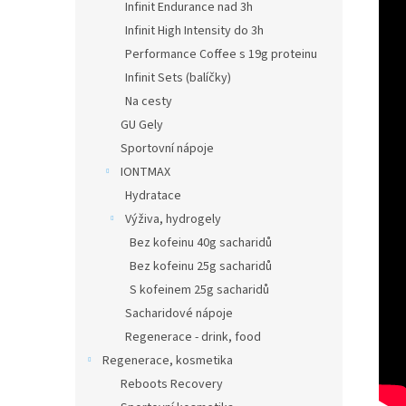
Infinit Endurance nad 3h
Infinit High Intensity do 3h
Performance Coffee s 19g proteinu
Infinit Sets (balíčky)
Na cesty
GU Gely
Sportovní nápoje
IONTMAX
Hydratace
Výživa, hydrogely
Bez kofeinu 40g sacharidů
Bez kofeinu 25g sacharidů
S kofeinem 25g sacharidů
Sacharidové nápoje
Regenerace - drink, food
Regenerace, kosmetika
Reboots Recovery