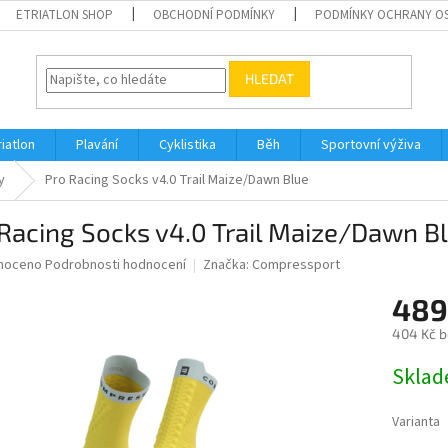
ETRIATLON SHOP
OBCHODNÍ PODMÍNKY
PODMÍNKY OCHRANY O
HLEDAT
riatlon
Plavání
Cyklistika
Běh
Sportovní výživa
y
Pro Racing Socks v4.0 Trail Maize/Dawn Blue
Racing Socks v4.0 Trail Maize/Dawn B
né
noceno
Podrobnosti hodnocení
Značka:
Compressport
ní
489
u
404 Kč 
Měrná
Skla
cena:
ek.
Varianta