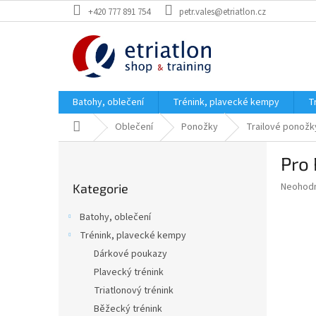
Přejít
+420 777 891 754
petr.vales@etriatlon.cz
na
obsah
Batohy, oblečení
Trénink, plavecké kempy
T
Domů
Oblečení
Ponožky
Trailové ponožk
P
Pro 
o
Přeskočit
s
Průměr
Neohod
Kategorie
kategorie
t
hodnoce
r
produkt
Batohy, oblečení
a
je
Trénink, plavecké kempy
0,0
n
z
Dárkové poukazy
n
5
í
Plavecký trénink
hvězdič
p
Triatlonový trénink
a
Běžecký trénink