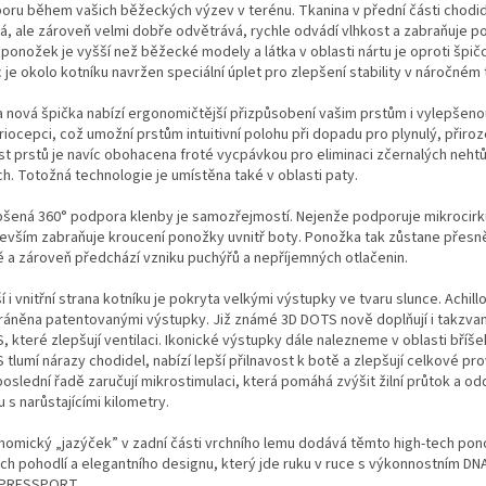
oru během vašich běžeckých výzev v terénu. Tkanina v přední části chodid
á, ale zároveň velmi dobře odvětrává, rychle odvádí vlhkost a zabraňuje p
 ponožek je vyšší než běžecké modely a látka v oblasti nártu je oproti špičce
 je okolo kotníku navržen speciální úplet pro zlepšení stability v náročném 
a nová špička nabízí ergonomičtější přizpůsobení vašim prstům i vylepšeno
iocepci, což umožní prstům intuitivní polohu při dopadu pro plynulý, přiroz
st prstů je navíc obohacena froté vycpávkou pro eliminaci zčernalých nehtů 
h. Totožná technologie je umístěna také v oblasti paty.
pšená 360° podpora klenby je samozřejmostí. Nejenže podporuje mikrocirku
evším zabraňuje kroucení ponožky uvnitř boty. Ponožka tak zůstane přesn
ě a zároveň předchází vzniku puchýřů a nepříjemných otlačenin.
í i vnitřní strana kotníku je pokryta velkými výstupky ve tvaru slunce. Achill
hráněna patentovanými výstupky. Již známé 3D DOTS nově doplňují i takzva
 které zlepšují ventilaci. Ikonické výstupky dále nalezneme v oblasti bříše
tlumí nárazy chodidel, nabízí lepší přilnavost k botě a zlepšují celkové pr
oslední řadě zaručují mikrostimulaci, která pomáhá zvýšit žilní průtok a odd
 s narůstajícími kilometry.
nomický „jazýček” v zadní části vrchního lemu dodává těmto high-tech po
ch pohodlí a elegantního designu, který jde ruku v ruce s výkonnostním DN
PRESSPORT.