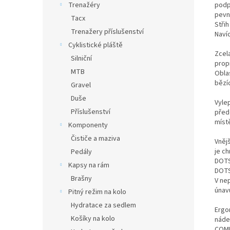
Trenažéry
podp
pevn
Tacx
Střih
Trenažery příslušenství
Navíc
Cyklistické pláště
Zcel
Silniční
propr
MTB
Obla
bězíc
Gravel
Duše
Vyle
Příslušenství
před
míst
Komponenty
Čističe a maziva
Vnějš
je c
Pedály
DOTS,
Kapsy na rám
DOTS 
Brašny
V nep
únavu
Pitný režim na kolo
Hydratace za sedlem
Ergo
Košíky na kolo
náde
COM