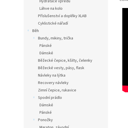
Hydratace vpředu
Láhve na kolo
Příslušenství a doplňky XLAB
Cyklistické nářadí
Běh
Bundy, mikiny, trička
Pánské
Dámské
Běžecké čepice, kšilty, čelenky
Běžecké vesty, pásy, flask
Návleky na lýtka
Recovery návleky
Zimní čepice, rukavice
Spodní prádlo
Dámské
Pánské
Ponožky
Maraton, závodní