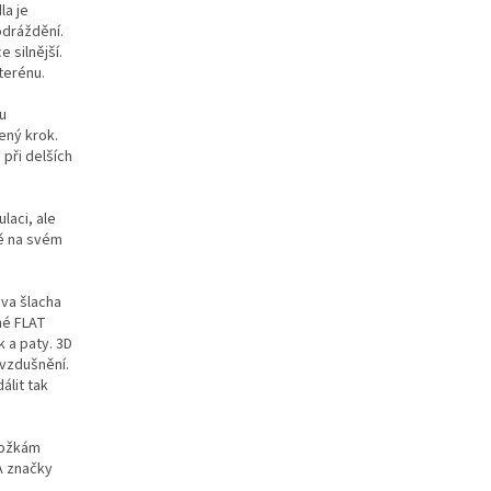
la je
odráždění.
 silnější.
terénu.
u
ený krok.
při delších
laci, ale
ě na svém
ova šlacha
né FLAT
k a paty. 3D
ovzdušnění.
álit tak
nožkám
A značky