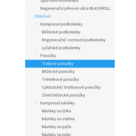
Sportovní kosmetika
Regenerační pěnové válce BLACKROLL
Oblečení
Kompresní podkolenky
Běžecké podkolenky
Regenerační/ cestovní podkolenky
Lyžařské podkolenky
Ponožky
Trailové ponožky
Běžecké ponožky
Tréninkové ponožky
Cyklistické/ triatlonové ponožky
Zimní běžecké ponožky
Kompresní návleky
Návleky na lýtka
Návleky na stehna
Návleky na paže
Návleky na nohy