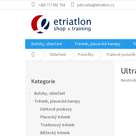
Přejít
+420 777 891 754
petr.vales@etriatlon.cz
na
obsah
Batohy, oblečení
Trénink, plavecké kempy
T
Domů
Oblečení
Ponožky
Trailové ponožk
P
Ultr
o
Přeskočit
s
Průměr
Neohod
Kategorie
kategorie
t
hodnoce
r
produkt
Batohy, oblečení
a
je
Trénink, plavecké kempy
0,0
n
z
Dárkové poukazy
n
5
í
Plavecký trénink
hvězdič
p
Triatlonový trénink
a
Běžecký trénink