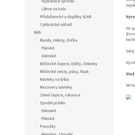
Hydratace vpředu
nejd
Láhve na kolo
Vyro
Příslušenství a doplňky XLAB
Cyklistické nářadí
Ve s
Běh
(Evr
tech
Bundy, mikiny, trička
Pánské
Silný
Dámské
Vyro
Běžecké čepice, kšilty, čelenky
Běžecké vesty, pásy, flask
Slož
Návleky na lýtka
96 %
Recovery návleky
Zimní čepice, rukavice
Spodní prádlo
Dámské
Pánské
Ponožky
Maraton, závodní