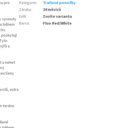
ku pro
Kategorie
:
Trailové ponožky
Záruka
:
24 měsíců
EAN
:
Zvolte variantu
y vyvinuty
Barva
:
Fluo Red/White
oru během
ocks
 poskytují
 Tyto
hýřů a
t a nehet
erý
 navrženy
rstů, extra
ém terénu
ílené
kon během