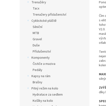
Pono
Trenažéry
opti
Tacx
Trenažery příslušenství
Čím 
s el
Cyklistické pláště
toho
Silniční
V2.0.
MTB
masí
výst
Gravel
otlak
Duše
Příslušenství
Tent
neje
Komponenty
zabr
Čističe a maziva
kolem
Pedály
MAX
Kapsy na rám
siln
Brašny
ZVÝŠ
Pitný režim na kolo
díky
Hydratace za sedlem
Košíky na kolo
SPEC
komp