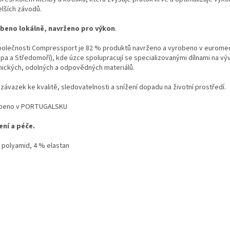
elších závodů.
shop.
beno lokálně, navrženo pro výkon
.
polečnosti Compressport je 82 % produktů navrženo a vyrobeno v eurome
opa a Středomoří), kde úzce spolupracují se specializovanými dílnami na výv
nických, odolných a odpovědných materiálů.
 závazek ke kvalitě, sledovatelnosti a snížení dopadu na životní prostředí.
beno v PORTUGALSKU
ení a péče.
 polyamid, 4 % elastan