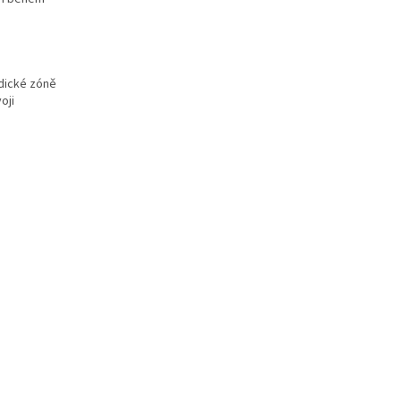
etriatlon.cz - Chat
dické zóně
oji