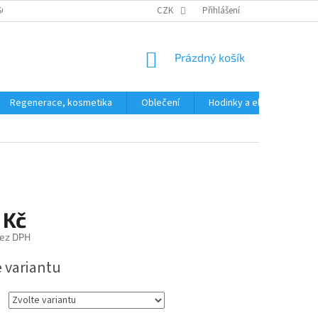
SOBNÍCH ÚDAJŮ
CZK
Přihlášení
NÁKUPNÍ
Prázdný košík
KOŠÍK
Regenerace, kosmetika
Oblečení
Hodinky a elektronika
 Kč
bez DPH
e variantu