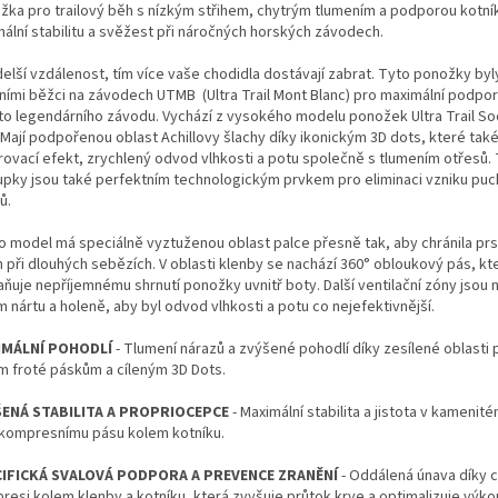
žka pro trailový běh s nízkým střihem, chytrým tlumením a podporou kotní
mální stabilitu a svěžest při náročných horských závodech.
delší vzdálenost, tím více vaše chodidla dostávají zabrat. Tyto ponožky byl
itními běžci na závodech UTMB (Ultra Trail Mont Blanc) pro maximální podp
to legendárního závodu. Vychází z vysokého modelu ponožek Ultra Trail S
 Mají podpořenou oblast Achillovy šlachy díky ikonickým 3D dots, které také
rovací efekt, zrychlený odvod vlhkosti a potu společně s tlumením otřesů.
upky jsou také perfektním technologickým prvkem pro eliminaci vzniku puc
ů.
o model má speciálně vyztuženou oblast palce přesně tak, aby chránila prs
n při dlouhých sebězích. V oblasti klenby se nachází 360° obloukový pás, kt
aňuje nepříjemnému shrnutí ponožky uvnitř boty. Další ventilační zóny jsou
 nártu a holeně, aby byl odvod vlhkosti a potu co nejefektivnější.
IMÁLNÍ POHODLÍ
- Tlumení nárazů a zvýšené pohodlí díky zesílené oblasti p
ým froté páskům a cíleným 3D Dots.
ENÁ STABILITA A PROPRIOCEPCE
- Maximální stabilita a jistota v kamenit
 kompresnímu pásu kolem kotníku.
IFICKÁ SVALOVÁ PODPORA A PREVENCE ZRANĚNÍ
- Oddálená únava díky c
resi kolem klenby a kotníku, která zvyšuje průtok krve a optimalizuje vý