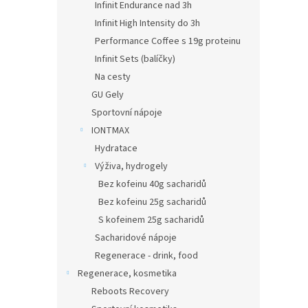
Infinit Endurance nad 3h
Infinit High Intensity do 3h
Performance Coffee s 19g proteinu
Infinit Sets (balíčky)
Na cesty
GU Gely
Sportovní nápoje
IONTMAX
Hydratace
Výživa, hydrogely
Bez kofeinu 40g sacharidů
Bez kofeinu 25g sacharidů
S kofeinem 25g sacharidů
Sacharidové nápoje
Regenerace - drink, food
Regenerace, kosmetika
Reboots Recovery