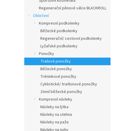
Sportovní kosmetika
Regenerační pěnové válce BLACKROLL
Oblečení
Kompresní podkolenky
Běžecké podkolenky
Regenerační/ cestovní podkolenky
Lyžařské podkolenky
Ponožky
Trailové ponožky
Běžecké ponožky
Tréninkové ponožky
Cyklistické/ triatlonové ponožky
Zimní běžecké ponožky
Kompresní návleky
Návleky na lýtka
Návleky na stehna
Návleky na paže
Návleky na nohy