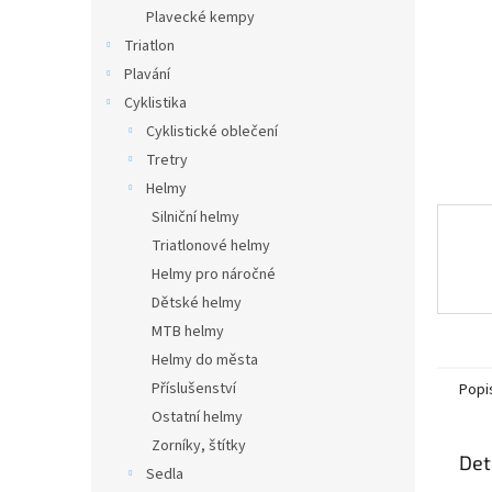
n
Plavecké kempy
e
Triatlon
l
Plavání
Cyklistika
Cyklistické oblečení
Tretry
Helmy
Silniční helmy
Triatlonové helmy
Helmy pro náročné
Dětské helmy
MTB helmy
Helmy do města
Příslušenství
Popi
Ostatní helmy
Zorníky, štítky
Det
Sedla