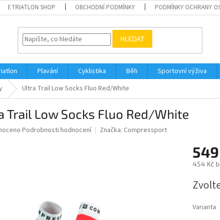
ETRIATLON SHOP
OBCHODNÍ PODMÍNKY
PODMÍNKY OCHRANY O
HLEDAT
riatlon
Plavání
Cyklistika
Běh
Sportovní výživa
y
Ultra Trail Low Socks Fluo Red/White
a Trail Low Socks Fluo Red/White
né
noceno
Podrobnosti hodnocení
Značka:
Compressport
ní
549
u
454 Kč 
Měrná
Zvolt
cena:
ek.
Varianta