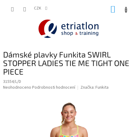
Přejít
NÁKUP
na
CZK
shop.etriatlon.cz - Chat
obsah
KOŠÍK
Dámské plavky Funkita SWIRL
STOPPER LADIES TIE ME TIGHT ONE
PIECE
31554/L/D
Průměrné
Neohodnoceno
Podrobnosti hodnocení
Značka:
Funkita
hodnocení
produktu
je
0,0
z
5
hvězdiček.