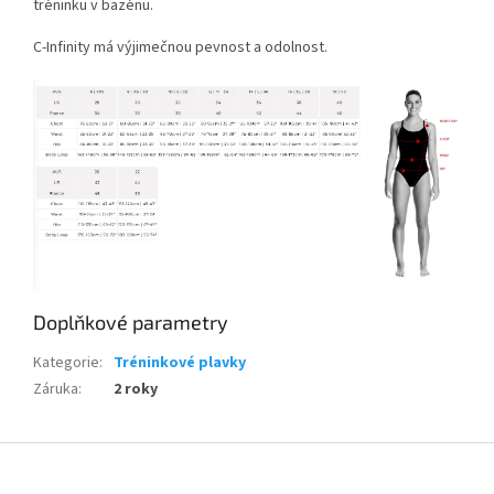
tréninku v bazénu.
C-Infinity má výjimečnou pevnost a odolnost.
Send
Powered by chaterimo
Doplňkové parametry
Kategorie
:
Tréninkové plavky
Záruka
:
2 roky
Z
á