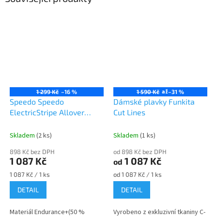
až
1 299 Kč
–16 %
1 590 Kč
–31 %
Speedo Speedo
Dámské plavky Funkita
ElectricStripe Allover
Cut Lines
Double Crossback 1 Piece
Black/White/Green
Skladem
(2 ks)
Skladem
(1 ks)
Glow/Ultraviolet
898 Kč bez DPH
od 898 Kč bez DPH
1 087 Kč
1 087 Kč
od
Měrná
Měrná
1 087 Kč / 1 ks
od 1 087 Kč / 1 ks
cena:
cena:
DETAIL
DETAIL
Materiál Endurance+(50 %
Vyrobeno z exkluzivní tkaniny C-