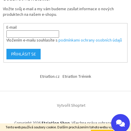
Vložte svůj e-mail a my vám budeme zasílat informace o nových
produktech na našem e-shopu.
E-mail
Vložením e-mailu souhlasíte s
podmínkami ochrany osobních údajů
PŘIHLÁSIT SE
Etriatlon.cz
Etriatlon Trénink
Vytvořil Shoptet
Copyright 2026
Etriatlon Shop
. Všechna práva vyhrazena.
Tento web používá soubory cookie. Dalším procházením tohoto webu vyjadřujete