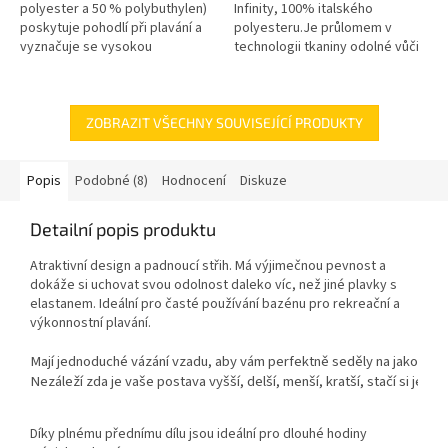
polyester a 50 % polybuthylen)
Infinity, 100% italského
poskytuje pohodlí při plavání a
polyesteru.Je průlomem v
vyznačuje se vysokou
technologii tkaniny odolné vůči
odolností. Je 100% odolný vůči
chlóru. C-Infinity, vynikající volba
chlóru, pohlcuje méně vody,
pro plavce.
velmi...
ZOBRAZIT VŠECHNY SOUVISEJÍCÍ PRODUKTY
Popis
Podobné (8)
Hodnocení
Diskuze
Detailní popis produktu
Atraktivní design a padnoucí střih. Má výjimečnou pevnost a
dokáže si uchovat svou odolnost daleko víc, než jiné plavky s
elastanem. Ideální pro časté používání bazénu pro rekreační a
výkonnostní plavání.
Mají jednoduché vázání vzadu, aby vám perfektně seděly na jakoukoli
Nezáleží zda je vaše postava vyšší, delší, menší, kratší, stačí si jen n
Díky plnému přednímu dílu jsou ideální pro dlouhé hodiny