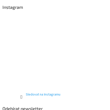
p
a
Instagram
t
í
Sledovat na Instagramu
Odebírat newsletter