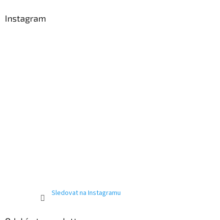
p
a
Instagram
t
í
Sledovat na Instagramu