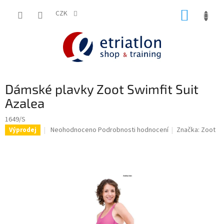
Přejít
NÁKUP
na
CZK
shop.etriatlon.cz - Chat
obsah
KOŠÍK
Dámské plavky Zoot Swimfit Suit
Azalea
1649/S
Průměrné
Neohodnoceno
Podrobnosti hodnocení
Značka:
Zoot
Výprodej
hodnocení
produktu
je
0,0
z
5
hvězdiček.