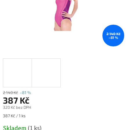
2 140 Kč
–81 %
2 140 Kč
–81 %
387 Kč
320 Kč bez DPH
Měrná
387 Kč / 1 ks
cena:
Skladem
(1 ks)