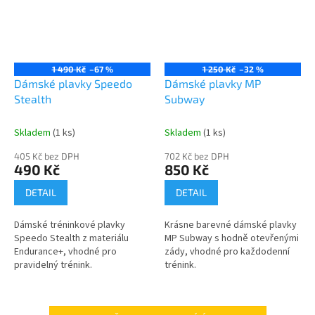
1 490 Kč
–67 %
1 250 Kč
–32 %
Dámské plavky Speedo
Dámské plavky MP
Stealth
Subway
Skladem
(1 ks)
Skladem
(1 ks)
405 Kč bez DPH
702 Kč bez DPH
490 Kč
850 Kč
DETAIL
DETAIL
Dámské tréninkové plavky
Krásne barevné dámské plavky
Speedo Stealth z materiálu
MP Subway s hodně otevřenými
Endurance+, vhodné pro
zády, vhodné pro každodenní
pravidelný trénink.
trénink.