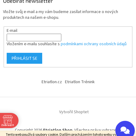
Odebírat newsletter
Vložte svůj e-mail a my vám budeme zasílat informace o nových
produktech na našem e-shopu.
E-mail
Vložením e-mailu souhlasíte s
podmínkami ochrany osobních údajů
PŘIHLÁSIT SE
Etriatlon.cz
Etriatlon Trénink
Vytvořil Shoptet
Zobrazit
Copyright 2026
Etriatlon Shop
. Všechna práva vyhrazena.
Tento web používá soubory cookie. Dalším procházením tohoto webu vyjadřujete
0