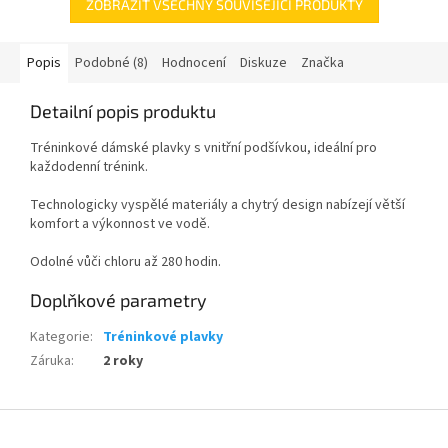
ZOBRAZIT VŠECHNY SOUVISEJÍCÍ PRODUKTY
Popis
Podobné (8)
Hodnocení
Diskuze
Značka
Detailní popis produktu
Tréninkové dámské plavky s vnitřní podšívkou, ideální pro
každodenní trénink.
Technologicky vyspělé materiály a chytrý design nabízejí větší
komfort a výkonnost ve vodě.
Odolné vůči chloru až 280 hodin.
Doplňkové parametry
Kategorie
:
Tréninkové plavky
Send
Záruka
:
2 roky
Powered by chaterimo
Z
á