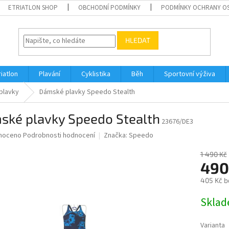
ETRIATLON SHOP
OBCHODNÍ PODMÍNKY
PODMÍNKY OCHRANY O
HLEDAT
riatlon
Plavání
Cyklistika
Běh
Sportovní výživa
plavky
Dámské plavky Speedo Stealth
ské plavky Speedo Stealth
23676/DE3
né
noceno
Podrobnosti hodnocení
Značka:
Speedo
ní
u
1 490 Kč
490
405 Kč b
Měrná
Skla
ek.
cena:
Varianta