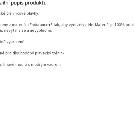
ailní popis produktu
ké tréninkové plavky.
beny z materiálu Endurance+® tak, aby vydržely déle. Materiál je 100% odol
ru, nevytahá se a nevybledne.
dně vykrojené.
né pro dlouhodobý plavecký trénink.
a: tmavě-modrá s modrým vzorem