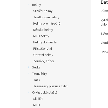
Det
Helmy
Dáms
Silniční helmy
Triatlonové helmy
Vyro
Helmy pro náročné
chlo
Dětské helmy
Stře
MTB helmy
Helmy do města
Vhod
Příslušenství
Barv
Ostatní helmy
Zorníky, štítky
Sedla
Trenažéry
Tacx
Trenažery příslušenství
Cyklistické pláště
Silniční
MTB