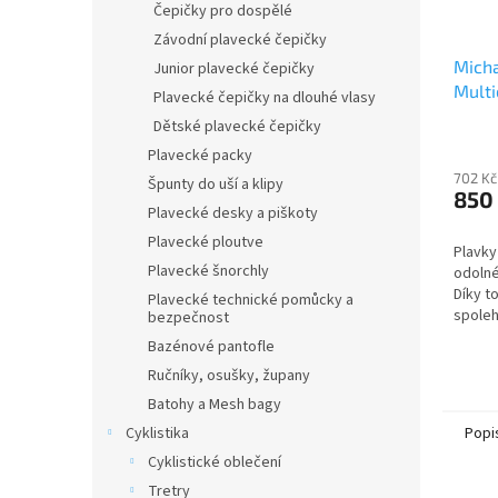
Čepičky pro dospělé
Závodní plavecké čepičky
Micha
Junior plavecké čepičky
Multi
Plavecké čepičky na dlouhé vlasy
Dětské plavecké čepičky
Plavecké packy
702 Kč
Špunty do uší a klipy
850
Plavecké desky a piškoty
Plavecké ploutve
Plavky
Plavecké šnorchly
odolné
Díky t
Plavecké technické pomůcky a
spoleh
bezpečnost
svůj t
Bazénové pantofle
hodiná
Ručníky, osušky, župany
Skvělou
Batohy a Mesh bagy
Cyklistika
Popi
Cyklistické oblečení
Tretry