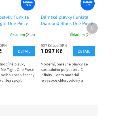
1 190 Kč
1 190 Kč
–0 %
–7 %
lavky Funkita
Dámské plavky Funkita
ight One Piece
Diamond Black One Piece
Další
Saddles
Lost Leaf
produkt
Skladem
(2 ks)
Skladem
(2 ks)
 DPH
907 Kč bez DPH
č
1 097 Kč
DETAIL
DETAIL
nodílné plavky
Moderní, barevné plavky ze
e Me Tight One Piece
speciálního polyesteru C-
ní volbou pro všechny
Infinity. Tento materiál
 chtějí spojit
je vysoce chloruodolný a
funkčnost s
vyznačuje se stálou intenzitou
tylem. Tento model
barev jak na...