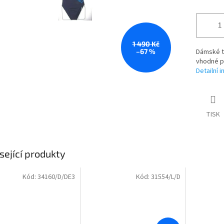
1 490 Kč
–67 %
Dámské t
vhodné pr
Detailní 
TISK
sející produkty
Kód:
34160/D/DE3
Kód:
31554/L/D