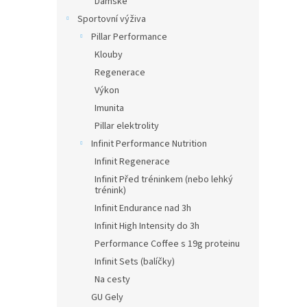
Dámské
Sportovní výživa
Pillar Performance
Klouby
Regenerace
Výkon
Imunita
Pillar elektrolity
Infinit Performance Nutrition
Infinit Regenerace
Infinit Před tréninkem (nebo lehký
trénink)
Infinit Endurance nad 3h
Infinit High Intensity do 3h
Performance Coffee s 19g proteinu
Infinit Sets (balíčky)
Na cesty
GU Gely