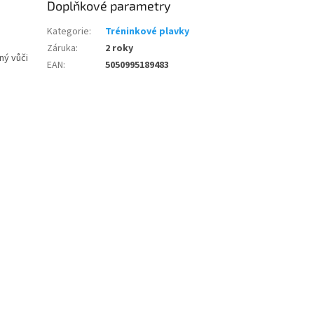
Doplňkové parametry
Kategorie
:
Tréninkové plavky
Záruka
:
2 roky
ný vůči
EAN
:
5050995189483