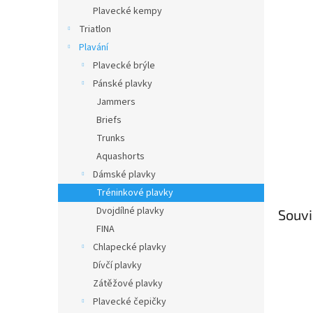
n
Plavecké kempy
e
Triatlon
l
Plavání
Plavecké brýle
Pánské plavky
Jammers
Briefs
Trunks
Aquashorts
Dámské plavky
Tréninkové plavky
Dvojdílné plavky
Souvi
FINA
Chlapecké plavky
Dívčí plavky
Zátěžové plavky
Plavecké čepičky