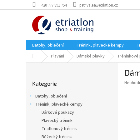
Přejít
+420 777 891 754
petr.vales@etriatlon.cz
na
obsah
Batohy, oblečení
Trénink, plavecké kempy
T
Domů
Plavání
Dámské plavky
Tréninkové 
P
Dám
o
Přeskočit
s
Průměr
Neohod
Kategorie
kategorie
t
hodnoce
r
produkt
Batohy, oblečení
a
je
Trénink, plavecké kempy
0,0
n
z
Dárkové poukazy
n
5
í
Plavecký trénink
hvězdič
p
Triatlonový trénink
a
Běžecký trénink