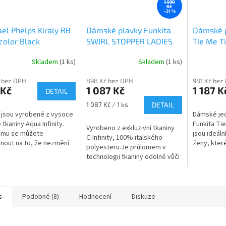
1 590
Kč
–31 %
el Phelps Kiraly RB
Dámské plavky Funkita
Dámské p
color Black
SWIRL STOPPER LADIES
Tie Me T
TIE ME TIGHT ONE PIECE
Lakes & 
Skladem
(1 ks)
Skladem
(1 ks)
 bez DPH
898 Kč bez DPH
981 Kč bez
 Kč
1 087 Kč
1 187 K
DETAIL
Měrná
1 087 Kč / 1 ks
DETAIL
cena:
 jsou vyrobené z vysoce
Dámské jed
 tkaniny Aqua Infinity.
Funkita Ti
Vyrobeno z exkluzivní tkaniny
omu se můžete
jsou ideál
C-Infinity, 100% italského
nout na to, že nezmění
ženy, které
polyesteru.Je průlomem v
var ani po více než 200
maximální 
technologii tkaniny odolné vůči
ch strávených v bazénu.
výrazným s
chlóru. C-Infinity, vynikající
...
vyniká...
volba pro plavce.
s
Podobné (8)
Hodnocení
Diskuze