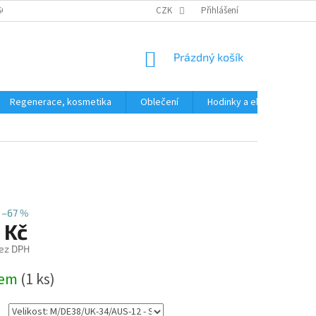
SOBNÍCH ÚDAJŮ
CZK
Přihlášení
NÁKUPNÍ
Prázdný košík
KOŠÍK
Regenerace, kosmetika
Oblečení
Hodinky a elektronika
–67 %
 Kč
ez DPH
dem
(1 ks)