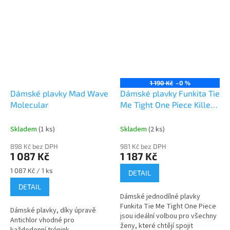
1 190 Kč
–0 %
Dámské plavky Mad Wave
Dámské plavky Funkita Tie
Molecular
Me Tight One Piece Killer
Flowers
Skladem
(1 ks)
Skladem
(2 ks)
898 Kč bez DPH
981 Kč bez DPH
1 087 Kč
1 187 Kč
Měrná
1 087 Kč / 1 ks
DETAIL
cena:
DETAIL
Dámské jednodílné plavky
Funkita Tie Me Tight One Piece
Dámské plavky, díky úpravě
jsou ideální volbou pro všechny
Antichlor vhodné pro
ženy, které chtějí spojit
každodenní trénink.