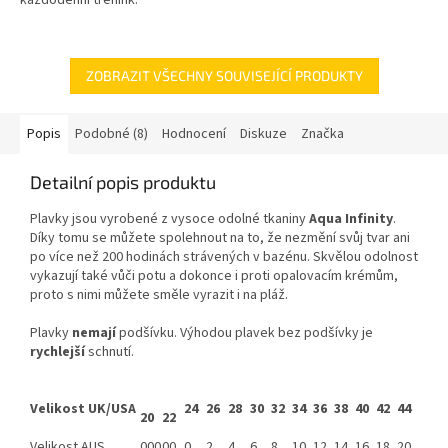
maximální funkčnost s výrazným
stylem. Tento model vyniká...
ZOBRAZIT VŠECHNY SOUVISEJÍCÍ PRODUKTY
Popis
Podobné (8)
Hodnocení
Diskuze
Značka
Detailní popis produktu
Plavky jsou vyrobené z vysoce odolné tkaniny
Aqua Infinity
.
Díky tomu se můžete spolehnout na to, že nezmění svůj tvar ani
po více než 200 hodinách strávených v bazénu. Skvělou odolnost
vykazují také vůči potu a dokonce i proti opalovacím krémům,
proto s nimi můžete směle vyrazit i na pláž.
Plavky
nemají
podšívku. Výhodou plavek bez podšívky je
rychlejší
schnutí.
Velikost UK/USA
24
26
28
30
32
34
36
38
40
42
44
20
22
Velikost AUS
000
00
0
2
4
6
8
10
12
14
16
18
20