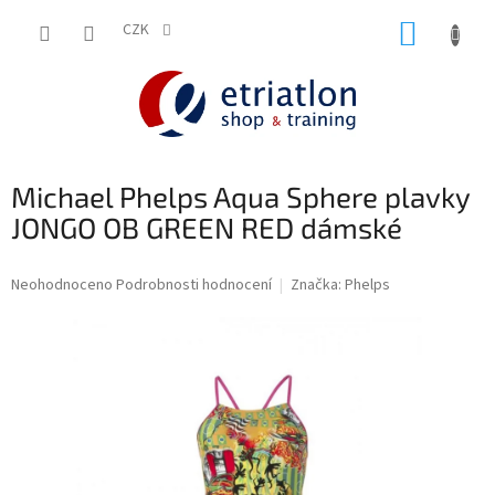
Přejít
NÁKUP
na
CZK
shop.etriatlon.cz - Chat
obsah
KOŠÍK
Michael Phelps Aqua Sphere plavky
JONGO OB GREEN RED dámské
Průměrné
Neohodnoceno
Podrobnosti hodnocení
Značka:
Phelps
hodnocení
produktu
je
0,0
z
5
hvězdiček.