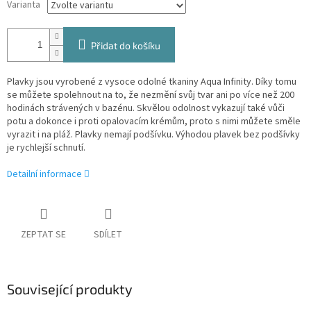
Varianta
Přidat do košíku
Plavky jsou vyrobené z vysoce odolné tkaniny Aqua Infinity. Díky tomu
se můžete spolehnout na to, že nezmění svůj tvar ani po více než 200
hodinách strávených v bazénu. Skvělou odolnost vykazují také vůči
potu a dokonce i proti opalovacím krémům, proto s nimi můžete směle
vyrazit i na pláž. Plavky nemají podšívku. Výhodou plavek bez podšívky
je rychlejší schnutí.
Detailní informace
ZEPTAT SE
SDÍLET
Související produkty