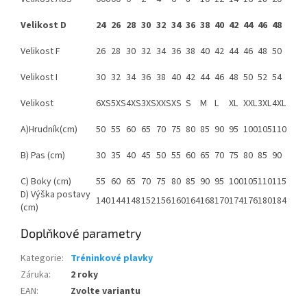
Velikost D
24
26
28
30
32
34
36
38
40
42
44
46
48
Velikost F
26
28
30
32
34
36
38
40
42
44
46
48
50
Velikost I
30
32
34
36
38
40
42
44
46
48
50
52
54
Velikost
6XS
5XS
4XS
3XS
XXS
XS
S
M
L
XL
XXL
3XL
4XL
A)Hrudník(cm)
50
55
60
65
70
75
80
85
90
95
100
105
110
B) Pas (cm)
30
35
40
45
50
55
60
65
70
75
80
85
90
Send
C) Boky (cm)
55
60
65
70
75
80
85
90
95
100
105
110
115
D) Výška postavy
140
144
148
152
156
160
164
168
170
174
176
180
184
Powered by chaterimo
(cm)
Doplňkové parametry
Kategorie
:
Tréninkové plavky
Záruka
:
2 roky
EAN
:
Zvolte variantu