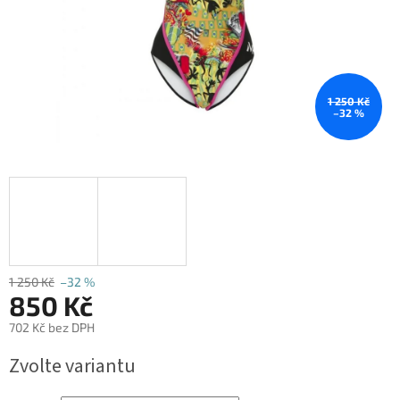
1 250 Kč
–32 %
1 250 Kč
–32 %
850 Kč
702 Kč bez DPH
Měrná
Zvolte variantu
cena: