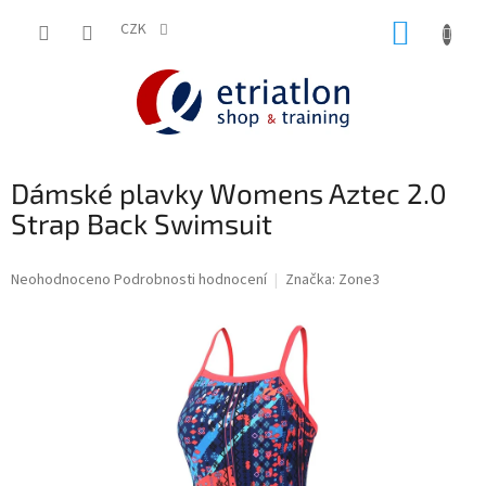
Přejít
NÁKUP
na
CZK
shop.etriatlon.cz - Chat
obsah
KOŠÍK
Dámské plavky Womens Aztec 2.0
Strap Back Swimsuit
Průměrné
Neohodnoceno
Podrobnosti hodnocení
Značka:
Zone3
hodnocení
produktu
je
0,0
z
5
hvězdiček.