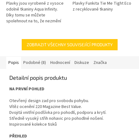
Plavky jsou vyrobené z vysoce
Plavky Funkita Tie Me Tight Eco
odolné tkaniny Aqua Infinity.
z recyklované tkaniny
Díky tomu se můžete
spolehnout na to, že nezmění
svůj tvar ani po více než 200
hodinách strávených v bazénu.
Skvělou...
ZOBRAZIT VŠECHNY SOUVISEJÍCÍ PRODUKTY
Popis
Podobné (8)
Hodnocení
Diskuze
Značka
Detailní popis produktu
NA PRVNÍ POHLED
Otevřený design zad pro svobodu pohybu.
Vítěz ocenění 220 Magazine Best Value.
Dvojitá vnitřní podšívka pro pohodlí, podporu a krytí.
Středně vysoký střih nohavic pro pohodlné nošení.
Inspirované kolekce tisků
PŘEHLED