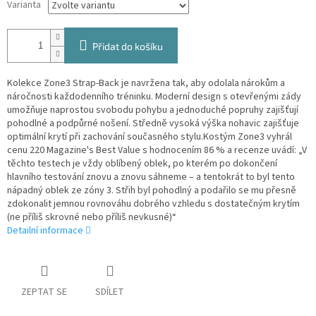
Varianta
Přidat do košíku
Kolekce Zone3 Strap-Back je navržena tak, aby odolala nárokům a
náročnosti každodenního tréninku. Moderní design s otevřenými zády
umožňuje naprostou svobodu pohybu a jednoduché popruhy zajišťují
pohodlné a podpůrné nošení. Středně vysoká výška nohavic zajišťuje
optimální krytí při zachování současného stylu.Kostým Zone3 vyhrál
cenu 220 Magazine's Best Value s hodnocením 86 % a recenze uvádí: „V
těchto testech je vždy oblíbený oblek, po kterém po dokončení
hlavního testování znovu a znovu sáhneme – a tentokrát to byl tento
nápadný oblek ze zóny 3. Střih byl pohodlný a podařilo se mu přesně
zdokonalit jemnou rovnováhu dobrého vzhledu s dostatečným krytím
(ne příliš skrovné nebo příliš nevkusné)“
Detailní informace
ZEPTAT SE
SDÍLET