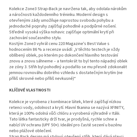
Kolekce Zone3 Strap-Back je navržena tak, aby odolala nárokům
a náročnosti každodenního tréninku. Moderní design s
otevřenými zády umožňuje naprostou svobodu pohybu a
jednoduché popruhy zajišťují pohodlné a podpůrné nošení.
Středně vysoká výška nohavic zajišťuje optimální krytí při
zachování současného stylu.
Kostým Zone3 vyhrál cenu 220 Magazine's Best Value s
hodnocením 86 % a recenze uvádí: „V těchto testech je vždy
oblíbený oblek, po kterém po dokončení hlavního testování
znovu a znovu sáhneme – a tentokrát to byl tento nápadný oblek
ze zóny 3. Střih byl pohodlný a podařilo se mu přesně zdokonalit
jemnou rovnováhu dobrého vzhledu s dostatečným krytím (ne
příliš skrovné nebo příliš nevkusné)“
KLÍČOVÉ VLASTNOSTI
Kolekce je vyrobena z kombinace látek, které zajišťují nízkou
retenci vody, odolnost a krytí. Hlavní tkanina se nazývá XFINITY,
která je 100% odolná vůči chlóru a vyrobená výhradně v Itálii.
Tato látka fantasticky drží tvar, je prodyšná, rychle schne a
nabízí UV ochranu (UPF 50+). Ideální pro časté sezení u bazénu
Send
nebo plážové oblečení.
Strap Back design má stylový otevřený střih, který dává plavci