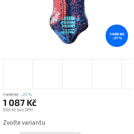
1 490 Kč
–27 %
1 490 Kč
–27 %
1 087 Kč
898 Kč bez DPH
Měrná
Zvolte variantu
cena: