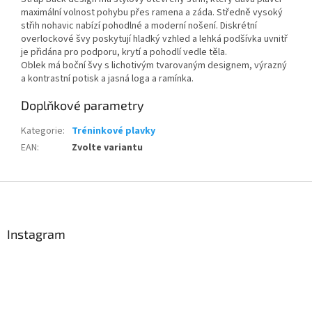
Powered by chaterimo
maximální volnost pohybu přes ramena a záda. Středně vysoký
střih nohavic nabízí pohodlné a moderní nošení. Diskrétní
overlockové švy poskytují hladký vzhled a lehká podšívka uvnitř
je přidána pro podporu, krytí a pohodlí vedle těla.
Oblek má boční švy s lichotivým tvarovaným designem, výrazný
a kontrastní potisk a jasná loga a ramínka.
Doplňkové parametry
Kategorie
:
Tréninkové plavky
EAN
:
Zvolte variantu
Z
á
p
a
Instagram
t
í