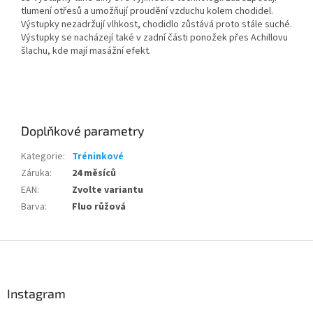
tlumení otřesů a umožňují proudění vzduchu kolem chodidel.
Výstupky nezadržují vlhkost, chodidlo zůstává proto stále suché.
Výstupky se nacházejí také v zadní části ponožek přes Achillovu
šlachu, kde mají masážní efekt.
Doplňkové parametry
Kategorie
:
Tréninkové
Záruka
:
24 měsíců
EAN
:
Zvolte variantu
Barva
:
Fluo růžová
Z
á
p
a
Instagram
Send
t