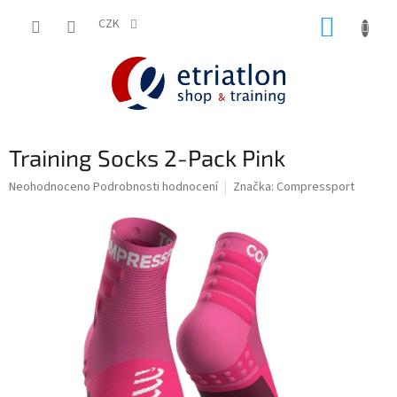
Přejít
NÁKUP
na
CZK
shop.etriatlon.cz - Chat
obsah
KOŠÍK
Training Socks 2-Pack Pink
Průměrné
Neohodnoceno
Podrobnosti hodnocení
Značka:
Compressport
hodnocení
produktu
je
0,0
z
5
hvězdiček.