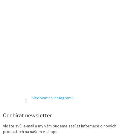
í
Powered by chaterimo
Sledovat na Instagramu
Odebírat newsletter
Vložte svůj e-mail a my vám budeme zasílat informace o nových
produktech na našem e-shopu.