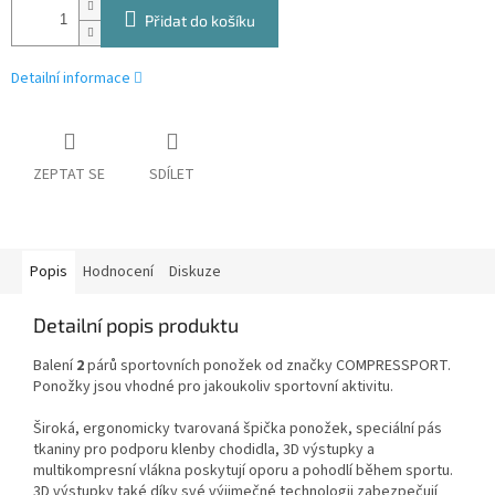
Přidat do košíku
Detailní informace
ZEPTAT SE
SDÍLET
Popis
Hodnocení
Diskuze
Detailní popis produktu
Balení
2
párů sportovních ponožek od značky COMPRESSPORT.
Ponožky jsou vhodné pro jakoukoliv sportovní aktivitu.
Široká, ergonomicky tvarovaná špička ponožek, speciální pás
tkaniny pro podporu klenby chodidla, 3D výstupky a
multikompresní vlákna poskytují oporu a pohodlí během sportu.
3D výstupky také díky své výjimečné technologii zabezpečují