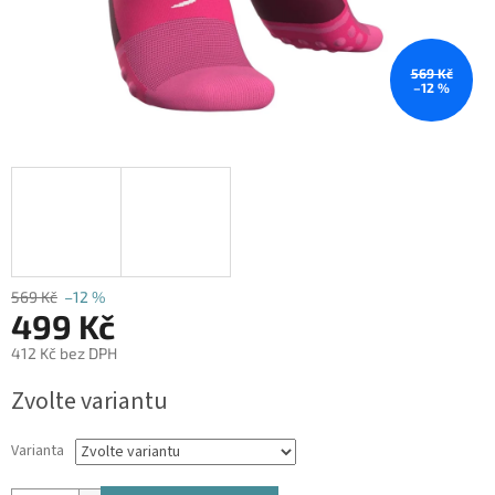
569 Kč
–12 %
569 Kč
–12 %
499 Kč
412 Kč bez DPH
Měrná
Zvolte variantu
cena:
Varianta