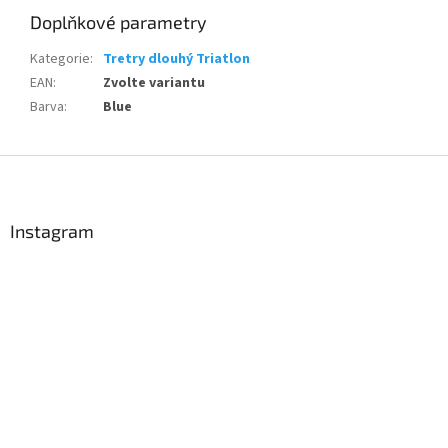
Doplňkové parametry
Kategorie
:
Tretry dlouhý Triatlon
EAN
:
Zvolte variantu
Barva
:
Blue
Z
á
p
a
Instagram
t
í