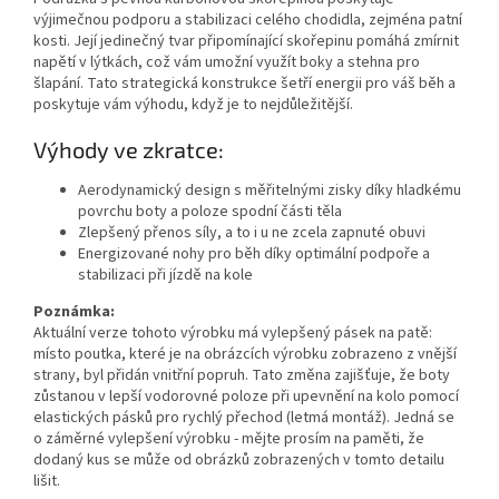
výjimečnou podporu a stabilizaci celého chodidla, zejména patní
kosti. Její jedinečný tvar připomínající skořepinu pomáhá zmírnit
napětí v lýtkách, což vám umožní využít boky a stehna pro
šlapání. Tato strategická konstrukce šetří energii pro váš běh a
poskytuje vám výhodu, když je to nejdůležitější.
Výhody ve zkratce:
Aerodynamický design s měřitelnými zisky díky hladkému
povrchu boty a poloze spodní části těla
Zlepšený přenos síly, a to i u ne zcela zapnuté obuvi
Energizované nohy pro běh díky optimální podpoře a
stabilizaci při jízdě na kole
Poznámka:
Aktuální verze tohoto výrobku má vylepšený pásek na patě:
místo poutka, které je na obrázcích výrobku zobrazeno z vnější
strany, byl přidán vnitřní popruh. Tato změna zajišťuje, že boty
Send
zůstanou v lepší vodorovné poloze při upevnění na kolo pomocí
elastických pásků pro rychlý přechod (letmá montáž). Jedná se
Powered by chaterimo
o záměrné vylepšení výrobku - mějte prosím na paměti, že
dodaný kus se může od obrázků zobrazených v tomto detailu
lišit.