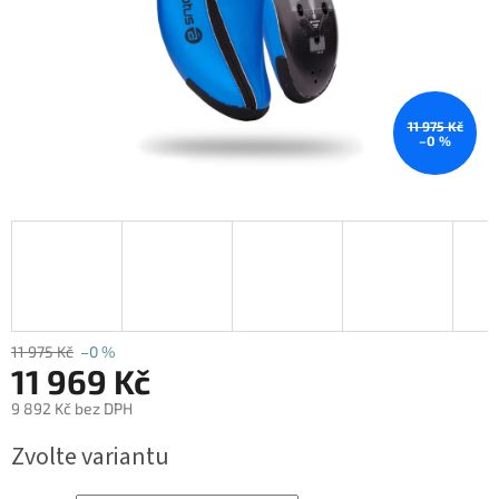
11 975 Kč
–0 %
11 975 Kč
–0 %
11 969 Kč
9 892 Kč bez DPH
Měrná
Zvolte variantu
cena: