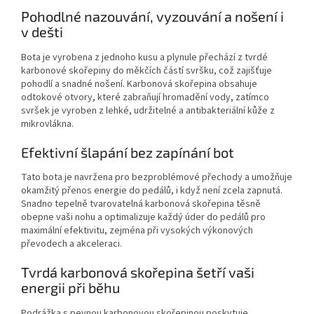
Pohodlné nazouvání, vyzouvání a nošení i
v dešti
Bota je vyrobena z jednoho kusu a plynule přechází z tvrdé
karbonové skořepiny do měkčích částí svršku, což zajišťuje
pohodlí a snadné nošení. Karbonová skořepina obsahuje
odtokové otvory, které zabraňují hromadění vody, zatímco
svršek je vyroben z lehké, udržitelné a antibakteriální kůže z
mikrovlákna.
Efektivní šlapání bez zapínání bot
Tato bota je navržena pro bezproblémové přechody a umožňuje
okamžitý přenos energie do pedálů, i když není zcela zapnutá.
Snadno tepelně tvarovatelná karbonová skořepina těsně
obepne vaši nohu a optimalizuje každý úder do pedálů pro
maximální efektivitu, zejména při vysokých výkonových
převodech a akceleraci.
Tvrdá karbonová skořepina šetří vaši
energii při běhu
Podrážka s pevnou karbonovou skořepinou poskytuje