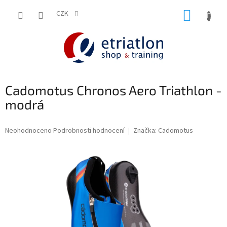
Přejít
NÁKUP
na
CZK
shop.etriatlon.cz - Chat
obsah
KOŠÍK
Cadomotus Chronos Aero Triathlon -
modrá
Průměrné
Neohodnoceno
Podrobnosti hodnocení
Značka:
Cadomotus
hodnocení
produktu
je
0,0
z
5
hvězdiček.