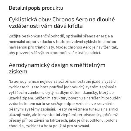
Detailní popis produktu
Cyklistická obuv Chronos Aero na dlouhé
vzdálenosti vám dává křídla
Zažijte bezkonkurenční pohodlí, optimální přenos energie a
minimální odpor vzduchu s touto inovativní cyklistickou botou
navrženou pro triatlonisty. Model Chronos Aero je navržen tak,
aby pozvedl váš výkon a podpořil vaše úsilí na silnici.
Aerodynamický design s měřitelným
ziskem
Na aerodynamice nejvíce záleží při samostatné jízdě a vyšších
rychlostech. Tato bota používá jednoduchý systém zapínání s
vytáčecím zámkem, krytý hladkým štítem tkaničky, který se
uzavírá zipem. Snížením struktury povrchu a narušením proudění
vzduchu kolem nártu se snižuje odpor vzduchu ve srovnání s
běžnými systémy zapínání. Testy ve větrném tunelu a na silnici
ukazují malé, ale konzistentní zlepšení aerodynamiky, přičemž
přesný přínos závisí na faktorech, jako je úhel odklonu, poloha
chodidla, rychlost a bota použitá pro srovnání.