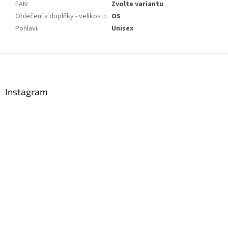
EAN
:
Zvolte variantu
Oblečení a doplňky - velikosti
:
OS
Pohlaví
:
Unisex
Z
á
p
a
Instagram
t
í