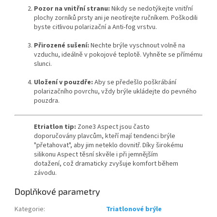
Pozor na vnitřní stranu:
Nikdy se nedotýkejte vnitřní
plochy zorníků prsty ani je neotírejte ručníkem.
Poškodili
byste citlivou polarizační a Anti-fog vrstvu.
Přirozené sušení:
Nechte brýle vyschnout volně na
vzduchu,
ideálně v pokojové teplotě.
Vyhněte se přímému
slunci.
Uložení v pouzdře:
Aby se předešlo poškrábání
polarizačního povrchu,
vždy brýle ukládejte do pevného
pouzdra.
Etriatlon tip:
Zone3 Aspect jsou často
doporučovány plavcům, kteří mají tendenci brýle
"přetahovat", aby jim neteklo dovnitř. Díky širokému
silikonu Aspect těsní skvěle i při jemnějším
dotažení, což dramaticky zvyšuje komfort během
závodu.
Doplňkové parametry
Kategorie
:
Triatlonové brýle