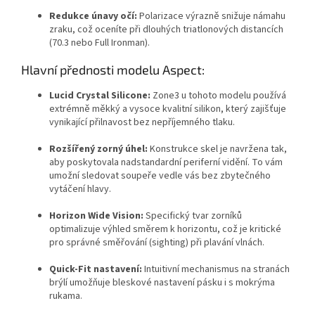
Redukce únavy očí:
Polarizace výrazně snižuje námahu
zraku,
což oceníte při dlouhých triatlonových distancích
(70.
3 nebo Full Ironman).
Hlavní přednosti modelu Aspect:
Lucid Crystal Silicone:
Zone3 u tohoto modelu používá
extrémně měkký a vysoce kvalitní silikon,
který zajišťuje
vynikající přilnavost bez nepříjemného tlaku.
Rozšířený zorný úhel:
Konstrukce skel je navržena tak,
aby poskytovala nadstandardní periferní vidění.
To vám
umožní sledovat soupeře vedle vás bez zbytečného
vytáčení hlavy.
Horizon Wide Vision:
Specifický tvar zorníků
optimalizuje výhled směrem k horizontu,
což je kritické
pro správné směřování (sighting) při plavání vlnách.
Quick-Fit nastavení:
Intuitivní mechanismus na stranách
brýlí umožňuje bleskové nastavení pásku i s mokrýma
rukama.