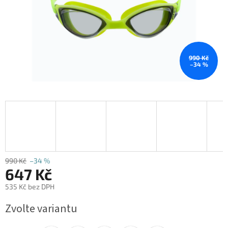
990 Kč
–34 %
990 Kč
–34 %
647 Kč
535 Kč bez DPH
Měrná
Zvolte variantu
cena: