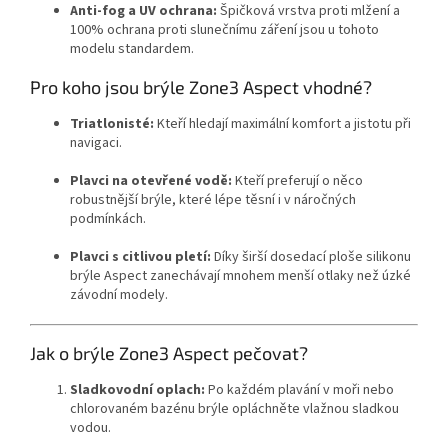
Anti-fog a UV ochrana:
Špičková vrstva proti mlžení a
100% ochrana proti slunečnímu záření jsou u tohoto
modelu standardem.
Pro koho jsou brýle Zone3 Aspect vhodné?
Triatlonisté:
Kteří hledají maximální komfort a jistotu při
navigaci.
Plavci na otevřené vodě:
Kteří preferují o něco
robustnější brýle,
které lépe těsní i v náročných
podmínkách.
Plavci s citlivou pletí:
Díky širší dosedací ploše silikonu
brýle Aspect zanechávají mnohem menší otlaky než úzké
závodní modely.
Jak o brýle Zone3 Aspect pečovat?
Send
Sladkovodní oplach:
Po každém plavání v moři nebo
Powered by chaterimo
chlorovaném bazénu brýle opláchněte vlažnou sladkou
vodou.