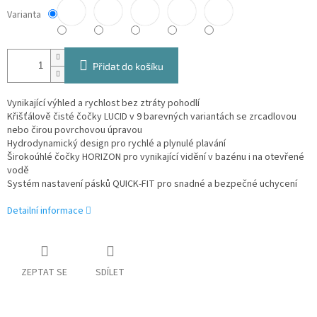
Varianta
Přidat do košíku
Vynikající výhled a rychlost bez ztráty pohodlí
Křišťálově čisté čočky LUCID v 9 barevných variantách se zrcadlovou
nebo čirou povrchovou úpravou
Hydrodynamický design pro rychlé a plynulé plavání
Širokoúhlé čočky HORIZON pro vynikající vidění v bazénu i na otevřené
vodě
Systém nastavení pásků QUICK-FIT pro snadné a bezpečné uchycení
Detailní informace
ZEPTAT SE
SDÍLET