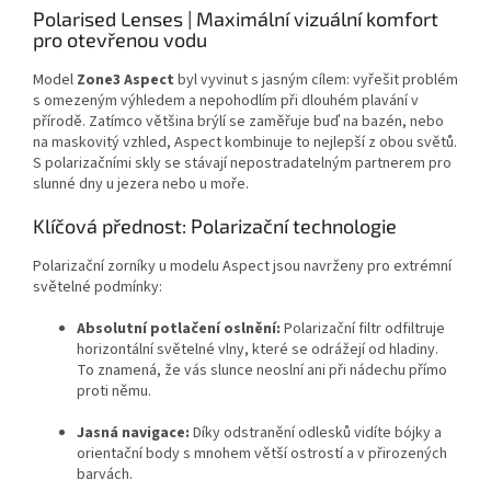
Polarised Lenses | Maximální vizuální komfort
pro otevřenou vodu
Model
Zone3 Aspect
byl vyvinut s jasným cílem:
vyřešit problém
s omezeným výhledem a nepohodlím při dlouhém plavání v
přírodě.
Zatímco většina brýlí se zaměřuje buď na bazén,
nebo
na maskovitý vzhled,
Aspect kombinuje to nejlepší z obou světů.
S polarizačními skly se stávají nepostradatelným partnerem pro
slunné dny u jezera nebo u moře.
Klíčová přednost: Polarizační technologie
Polarizační zorníky u modelu Aspect jsou navrženy pro extrémní
světelné podmínky:
Absolutní potlačení oslnění:
Polarizační filtr odfiltruje
horizontální světelné vlny,
které se odrážejí od hladiny.
To znamená,
že vás slunce neoslní ani při nádechu přímo
proti němu.
Jasná navigace:
Díky odstranění odlesků vidíte bójky a
orientační body s mnohem větší ostrostí a v přirozených
barvách.