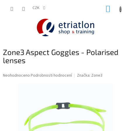
Přejít
NÁKUP
na
CZK
shop.etriatlon.cz - Chat
obsah
KOŠÍK
Zone3 Aspect Goggles - Polarised
lenses
Průměrné
Neohodnoceno
Podrobnosti hodnocení
Značka:
Zone3
hodnocení
produktu
je
0,0
z
5
hvězdiček.