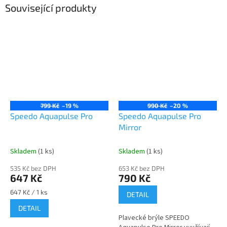
Související produkty
799 Kč
–19 %
990 Kč
–20 %
Speedo Aquapulse Pro
Speedo Aquapulse Pro
Mirror
Skladem
(1 ks)
Skladem
(1 ks)
535 Kč bez DPH
653 Kč bez DPH
647 Kč
790 Kč
Měrná
647 Kč / 1 ks
DETAIL
cena:
DETAIL
Plavecké brýle SPEEDO