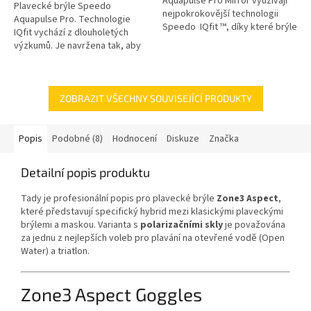
Aquapulse Pro Mirror využívají
Plavecké brýle Speedo
nejpokrokovější technologii
Aquapulse Pro. Technologie
Speedo IQfit ™, díky které brýle
IQfit vychází z dlouholetých
skvěle sedí a těsní na každém
výzkumů. Je navržena tak, aby
obličeji. Čočky mají...
se brýle dokonale přizpůsobili
tvaru hlavy. Těsnění se
dokonale...
ZOBRAZIT VŠECHNY SOUVISEJÍCÍ PRODUKTY
Popis
Podobné (8)
Hodnocení
Diskuze
Značka
Detailní popis produktu
Tady je profesionální popis pro plavecké brýle
Zone3 Aspect
,
které představují specifický hybrid mezi klasickými plaveckými
brýlemi a maskou.
Varianta s
polarizačními skly
je považována
za jednu z nejlepších voleb pro plavání na otevřené vodě (Open
Water) a triatlon.
Zone3 Aspect Goggles