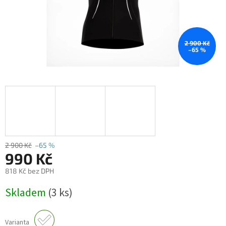
2 900 Kč
–65 %
2 900 Kč
–65 %
990 Kč
818 Kč bez DPH
Měrná
Skladem
(3 ks)
cena:
Varianta