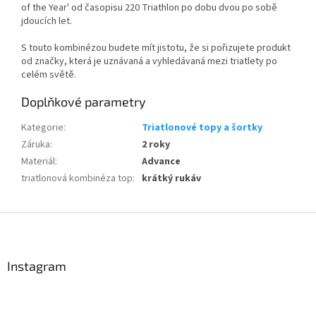
of the Year' od časopisu 220 Triathlon po dobu dvou po sobě
jdoucích let.
S touto kombinézou budete mít jistotu, že si pořizujete produkt
od značky, která je uznávaná a vyhledávaná mezi triatlety po
celém světě.
Send
Doplňkové parametry
Powered by chaterimo
Kategorie
:
Triatlonové topy a šortky
Záruka
:
2 roky
Materiál
:
Advance
triatlonová kombinéza top
:
krátký rukáv
Z
á
p
a
Instagram
t
í