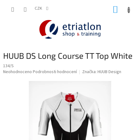
Přejít
NÁKUP
na
CZK
shop.etriatlon.cz - Chat
obsah
KOŠÍK
HUUB DS Long Course TT Top White
134/S
Průměrné
Neohodnoceno
Podrobnosti hodnocení
Značka:
HUUB Design
hodnocení
produktu
je
0,0
z
5
hvězdiček.