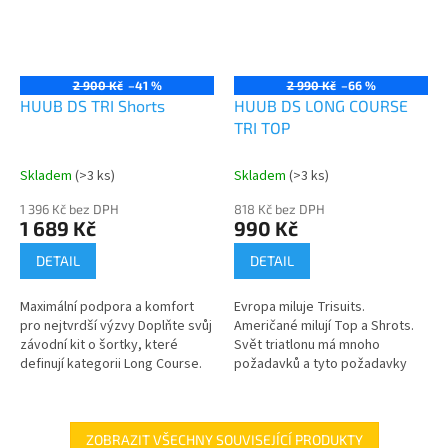
2 900 Kč
–41 %
2 990 Kč
–66 %
HUUB DS TRI Shorts
HUUB DS LONG COURSE
TRI TOP
Skladem
(>3 ks)
Skladem
(>3 ks)
1 396 Kč bez DPH
818 Kč bez DPH
1 689 Kč
990 Kč
DETAIL
DETAIL
Maximální podpora a komfort
Evropa miluje Trisuits.
pro nejtvrdší výzvy Doplňte svůj
Američané milují Top a Shrots.
závodní kit o šortky, které
Svět triatlonu má mnoho
definují kategorii Long Course.
požadavků a tyto požadavky
Navrženy ve spolupráci s Davem
jsou to, co řídí naše partnerství
Scottem, tyto šortky...
s Davem Scottem, abychom
vytvořili...
ZOBRAZIT VŠECHNY SOUVISEJÍCÍ PRODUKTY