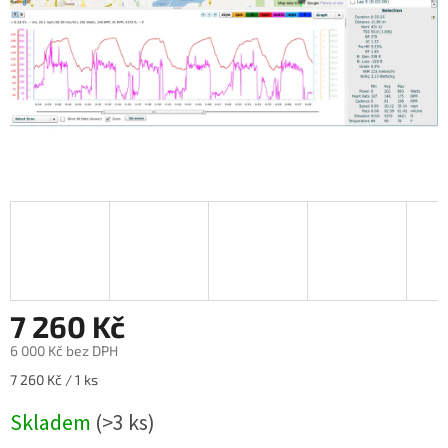
7 260 Kč
6 000 Kč bez DPH
Měrná
7 260 Kč / 1 ks
cena:
Skladem
(>3 ks)