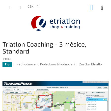
Přejít
NÁKUP
na
CZK
shop.etriatlon.cz - Chat
obsah
KOŠÍK
Triatlon Coaching - 3 měsíce,
Standard
13841
Průměrné
Neohodnoceno
Podrobnosti hodnocení
Značka:
Etriatlon
Tip
hodnocení
produktu
je
0,0
z
5
hvězdiček.