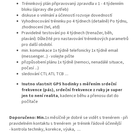
Tréninkový plán připravovaný zpravidla v 1 - 4 týdenním
bloku (úpravy dle potřeb)
diskuse o vnímání a účinností rozvoje dovedností
Vyhodnocování tréninku po 4 týdnech (detailně) Po týdnu,
zhodnocení (tel, atd)
Pravidelné testování po 4 týdnech (trenažer, běh,
plavání). Důležité pro nastavování tréninkových parametrů
Send
pro další období.
min. komunikace 1x týdně telefonicky 1x týdně email
Powered by chaterimo
(messenger...) - volejte pište
přizpůsobení plánu 1x týdně (nemoci, nenadálé situace,
počasí ...)
sledování CTL ATL TCB ....
!nutno vlastnit GPS hodinky s měřením srdeční
frekvence (pás), srdeční frekvence z ruky je super
jen to není realita
, kadence běhu a přenosu dat do
počítače
Doporučeno: Min.
1x měsíčně je dobré se vidět s trenérem - při
pravidelném kontaktu s trenérem je trénink řádově účinnější
- kontrola techniky, korekce, výuka, ....