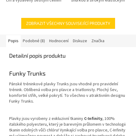
cm a vybaveny sešitým čelním
šňůrkou a širokým elastickým
pouzdrem a dvojitou podšívkou
otvorem pro maximální pohodlí.
pro maximální podporu...
Vyrobeno z exkluzivní...
ZOBRAZIT VŠECHNY SOUVISEJÍCÍ PRODUKTY
Popis
Podobné (8)
Hodnocení
Diskuze
Značka
Detailní popis produktu
Funky Trunks
Pánské tréninkové plavky Trunks jsou vhodné pro pravidelní
trénink. Oblíbená volba pro plavce a triatlonisty. Plochý šev,
komfortní střih, velké pokrytí. To všechno v atraktivním designu
Funky Trunks.
Plavky jsou vyrobeny z exkluzivní tkaniny
C-Infinity
, 100%
italského polyesteru, který je barevným průlomem v technologii
tkanin odolných vůči chlóru! Vynikající volba pro plavce, C-Infinity