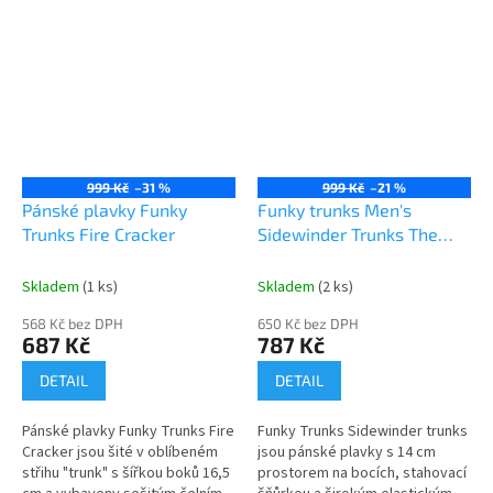
999 Kč
–31 %
999 Kč
–21 %
Pánské plavky Funky
Funky trunks Men's
Trunks Fire Cracker
Sidewinder Trunks The
Glitch
Skladem
(1 ks)
Skladem
(2 ks)
568 Kč bez DPH
650 Kč bez DPH
687 Kč
787 Kč
DETAIL
DETAIL
Pánské plavky Funky Trunks Fire
Funky Trunks Sidewinder trunks
Cracker jsou šité v oblíbeném
jsou pánské plavky s 14 cm
střihu "trunk" s šířkou boků 16,5
prostorem na bocích, stahovací