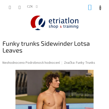
Přejít
NÁKUP
na
CZK
shop.etriatlon.cz - Chat
obsah
KOŠÍK
Funky trunks Sidewinder Lotsa
Leaves
Průměrné
Neohodnoceno
Podrobnosti hodnocení
Značka:
Funky Trunks
hodnocení
produktu
je
0,0
z
5
hvězdiček.