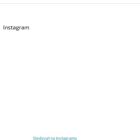
Z
á
p
a
Instagram
t
í
Sledovat na Instagramu