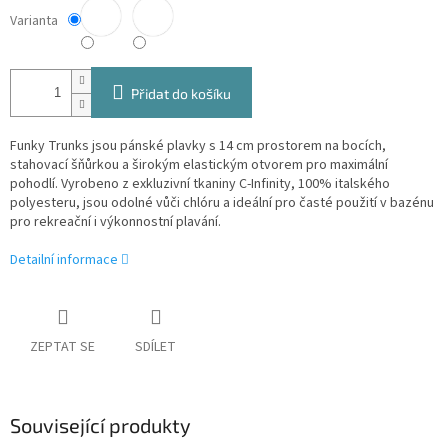
Varianta
Přidat do košíku
Funky Trunks jsou pánské plavky s 14 cm prostorem na bocích,
stahovací šňůrkou a širokým elastickým otvorem pro maximální
pohodlí. Vyrobeno z exkluzivní tkaniny C-Infinity, 100% italského
polyesteru, jsou odolné vůči chlóru a ideální pro časté použití v bazénu
pro rekreační i výkonnostní plavání.
Detailní informace
ZEPTAT SE
SDÍLET
Související produkty