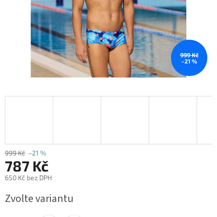
999 Kč
–21 %
999 Kč
–21 %
787 Kč
650 Kč bez DPH
Měrná
Zvolte variantu
cena: