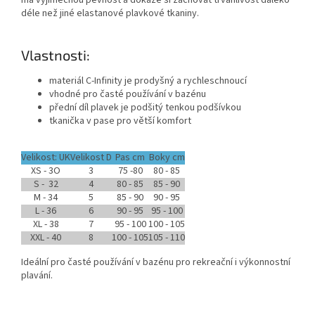
má výjimečnou pevnost a dokáže si zachovat trvanlivost daleko
déle než jiné elastanové plavkové tkaniny.
Vlastnosti:
materiál C-Infinity je prodyšný a rychleschnoucí
vhodné pro časté používání v bazénu
přední díl plavek je podšitý tenkou podšívkou
tkanička v pase pro větší komfort
Velikost: UK
Velikost D
Pas cm
Boky cm
XS - 3O
3
75 -80
80 - 85
Send
S - 32
4
80 - 85
85 - 90
M - 34
5
85 - 90
90 - 95
Powered by chaterimo
L - 36
6
90 - 95
95 - 100
XL - 38
7
95 - 100
100 - 105
XXL - 40
8
100 - 105
105 - 110
Ideální pro časté používání v bazénu pro rekreační i výkonnostní
plavání.