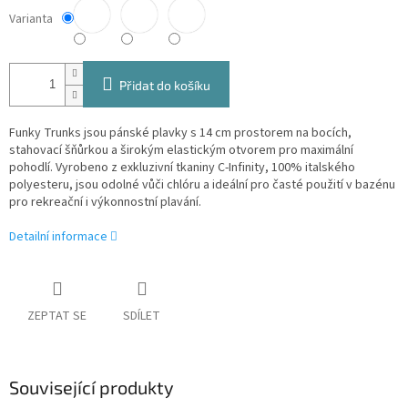
Varianta
Přidat do košíku
Funky Trunks jsou pánské plavky s 14 cm prostorem na bocích,
stahovací šňůrkou a širokým elastickým otvorem pro maximální
pohodlí. Vyrobeno z exkluzivní tkaniny C-Infinity, 100% italského
polyesteru, jsou odolné vůči chlóru a ideální pro časté použití v bazénu
pro rekreační i výkonnostní plavání.
Detailní informace
ZEPTAT SE
SDÍLET
Související produkty