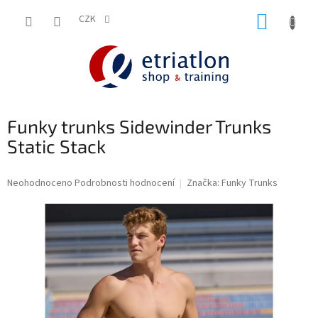
Přejít
NÁKUP
na
CZK
shop.etriatlon.cz - Chat
obsah
KOŠÍK
Funky trunks Sidewinder Trunks
Static Stack
Průměrné
Neohodnoceno
Podrobnosti hodnocení
Značka:
Funky Trunks
hodnocení
produktu
je
0,0
z
5
hvězdiček.