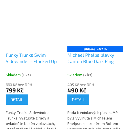
940 Kč
–47 %
Funky Trunks Swim
Michael Phelps plavky
Sidewinder - Flocked Up
Canton Blue Dark Ping
Skladem
(1 ks)
Skladem
(2 ks)
660 Kč bez DPH
405 Kč bez DPH
799 Kč
490 Kč
DETAIL
DETAIL
Funky Trunks Sidewinder
Řada tréninkových plavek MP
Trunks Vystupte z řady a
byla vyvinuta s Michaelem
ovládněte bazén v plavkách,
Phelpsem a trenérem Bobem