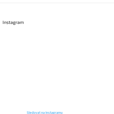
Z
á
p
a
Instagram
t
í
Sledovat na Instagramu