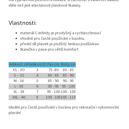
má výjimečnou pevnost a dokáže si zachovat trvanlivost daleko
déle než jiné elastanové plavkové tkaniny.
Vlastnosti:
materiál C-Infinity je prodyšný a rychleschnoucí
vhodné pro časté používání v bazénu
přední díl plavek je podšitý tenkou podšívkou
tkanička v pase pro větší komfort
Velikost: UK
Velikost D
Pas cm
Boky cm
XS - 3O
3
75 -80
80 - 85
Send
S - 32
4
80 - 85
85 - 90
M - 34
5
85 - 90
90 - 95
Powered by chaterimo
L - 36
6
90 - 95
95 - 100
XL - 38
7
95 - 100
100 - 105
XXL - 40
8
100 - 105
105 - 110
Ideální pro časté používání v bazénu pro rekreační i výkonnostní
plavání.