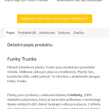
které mají styl i výdrž! Pánské
Bowmanem tak, aby uspokojila
plavky Funky Trunks
specifické potřeby závodních
Sidewinder v...
plavců. Plavky jsou vyhotoveny
v...
ZOBRAZIT VŠECHNY SOUVISEJÍCÍ PRODUKTY
Popis
Podobné (8)
Hodnocení
Diskuze
Značka
Detailní popis produktu
Funky Trunks
Pánské tréninkové plavky Trunks jsou vhodné pro pravidelní
trénink. Oblíbená volba pro plavce a triatlonisty. Plochý šev,
komfortní střih, velké pokrytí. To všechno v atraktivním designu
Funky Trunks.
Plavky jsou vyrobeny z exkluzivní tkaniny
C-Infinity
, 100%
italského polyesteru, který je barevným průlomem v technologii
tkanin odolných vůči chlóru! Vynikající volba pro plavce, C-Infinity