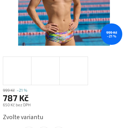
999 Kč
–21 %
999 Kč
–21 %
787 Kč
650 Kč bez DPH
Měrná
Zvolte variantu
cena: