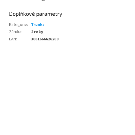
Doplňkové parametry
Kategorie
:
Trunks
Záruka
:
2 roky
EAN
:
3661666626200
Funky Trunks Swim
Men's Cosmic Brief
Sidewinder - Flocked Up
Shorts - GREY/FLURO
YELLOW
Skladem
(1 ks)
Skladem
(1 ks)
660 Kč bez DPH
653 Kč bez DPH
799 Kč
790 Kč