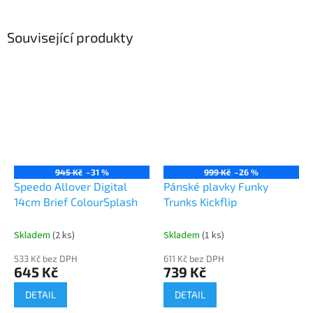
Související produkty
945 Kč
–31 %
999 Kč
–26 %
Speedo Allover Digital
Pánské plavky Funky
14cm Brief ColourSplash
Trunks Kickflip
Skladem
(2 ks)
Skladem
(1 ks)
533 Kč bez DPH
611 Kč bez DPH
645 Kč
739 Kč
DETAIL
DETAIL