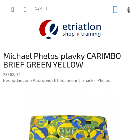
Přejít
NÁKUP
na
CZK
shop.etriatlon.cz - Chat
obsah
KOŠÍK
Michael Phelps plavky CARIMBO
BRIEF GREEN YELLOW
23862/D4
Průměrné
Neohodnoceno
Podrobnosti hodnocení
Značka:
Phelps
hodnocení
produktu
je
0,0
z
5
hvězdiček.