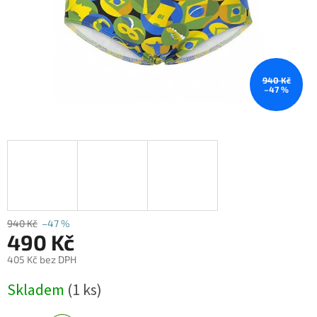
940 Kč
–47 %
940 Kč
–47 %
490 Kč
405 Kč bez DPH
Měrná
Skladem
(1 ks)
cena: