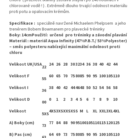
chlorované vodě ! ) . Extrémně dlouho trvající odolnost materiálu
proti potu a opalovacím krémům.
Specifikace :
speciálně navržené Michaelem Phelpsem a jeho
trenérem Bobem Bowmanem pro plavecké tréninky
Boky:
14cm
Použití:
určené pro tréninky a závodní plavání
Materiál :
materiál Aqua Infinity (47%P.B.T./ 53%Polyester)
– směs polyesteru nabízející maximální odolnost proti
chloru
Velikost UK/USA
24
26
28
30
32
34
36
38
40
42
44
22
Velikost F
60
65
70
75
80
85
90
95
100
105
110
55
Velikost I
38
40
42
44
46
48
50
52
54
56
58
36
Velikost D
0
1
2
3
4
5
6
7
8
9
10
00
Velikost
4XS
3XS
XXS
XS
S
M
L
XL
XXL
3XL
4XL
5XS
A) Boky (cm)
77
84
88
90
95
100
105
110
115
120
125
73
B) Pas (cm)
64
69
73
75
80
85
90
95
100
105
110
63