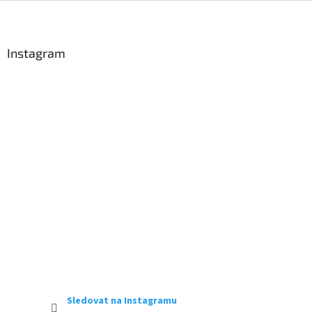
Z
á
p
a
Instagram
t
í
Sledovat na Instagramu