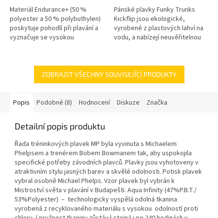
Materiál Endurance+ (50 %
Pánské plavky Funky Trunks
polyester a 50 % polybuthylen)
Kickflip jsou ekologické,
poskytuje pohodlí při plavání a
vyrobené z plastových lahví na
vyznačuje se vysokou
vodu, a nabízejí neuvěřitelnou
odolností. Je 100% odolný vůči
odolnost vůči chlóru a výrazné
chlóru, pohlcuje méně...
barvy. Jsou ideální pro časté...
ZOBRAZIT VŠECHNY SOUVISEJÍCÍ PRODUKTY
Popis
Podobné (8)
Hodnocení
Diskuze
Značka
Detailní popis produktu
Řada tréninkových plavek MP byla vyvinuta s Michaelem
Phelpsem a trenérem Bobem Bowmanem tak, aby uspokojila
specifické potřeby závodních plavců. Plavky jsou vyhotoveny v
atraktivním stylu jasných barev a skvělé odolnosti. Potisk plavek
vybral osobně Michael Phelps. Vzor plavek byl vybrán k
Mistroství světa v plavání v Budapešti. Aqua Infinity (47%P.B.T./
53%Polyester) – technologicky vyspělá odolná tkanina
vyrobená z recyklovaného materiálu s vysokou odolností proti
chloru ( pružnost tkaniny zůstává stejná i po 240 hodinách v