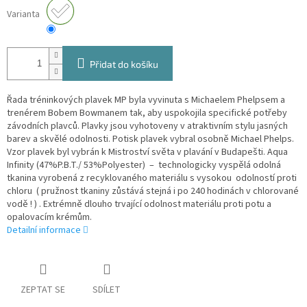
Varianta
Přidat do košíku
Řada tréninkových plavek MP byla vyvinuta s Michaelem Phelpsem a
trenérem Bobem Bowmanem tak, aby uspokojila specifické potřeby
závodních plavců. Plavky jsou vyhotoveny v atraktivním stylu jasných
barev a skvělé odolnosti. Potisk plavek vybral osobně Michael Phelps.
Vzor plavek byl vybrán k Mistroství světa v plavání v Budapešti. Aqua
Infinity (47%P.B.T./ 53%Polyester) – technologicky vyspělá odolná
tkanina vyrobená z recyklovaného materiálu s vysokou odolností proti
chloru ( pružnost tkaniny zůstává stejná i po 240 hodinách v chlorované
vodě ! ) . Extrémně dlouho trvající odolnost materiálu proti potu a
opalovacím krémům.
Detailní informace
ZEPTAT SE
SDÍLET